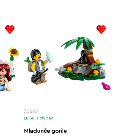
30665
LEGO Polybag
Mladunče gorile