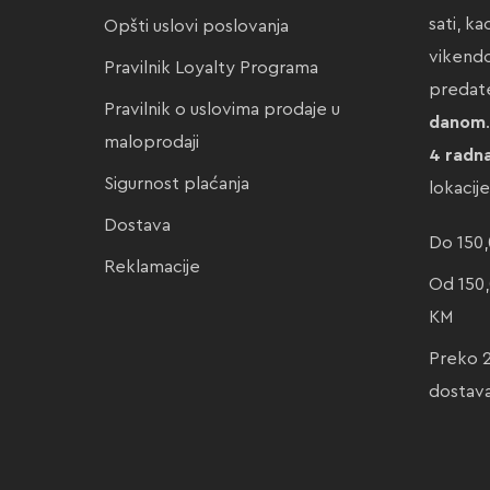
sati, k
Opšti uslovi poslovanja
vikendo
Pravilnik Loyalty Programa
preda
Pravilnik o uslovima prodaje u
danom
maloprodaji
4 radn
Sigurnost plaćanja
lokacij
Dostava
Do 150,
Reklamacije
Od 150,
KM
Preko 
dostav