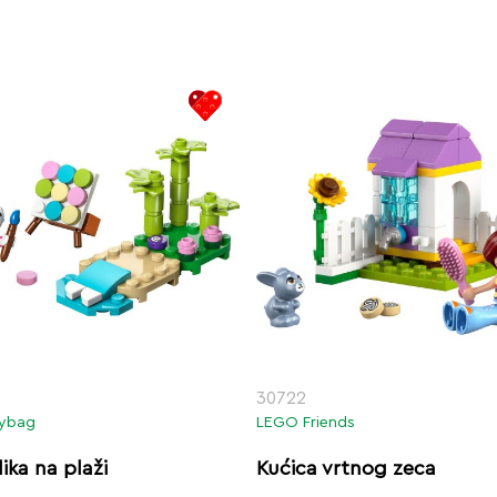
30722
lybag
LEGO Friends
lika na plaži
Kućica vrtnog zeca