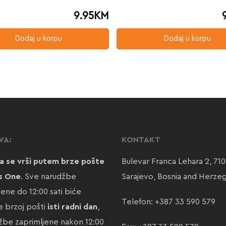
9.95
KM
Dodaj u korpu
Dodaj u korpu
VA:
KONTAKT
a se vrši putem brze pošte
Bulevar Franca Lehara 2, 71
s One
. Sve narudžbe
Sarajevo, Bosnia and Herze
jene do 12:00 sati biće
Telefon:
+387 33 590 579
 brzoj pošti
isti radni dan
,
žbe zaprimljene nakon 12:00