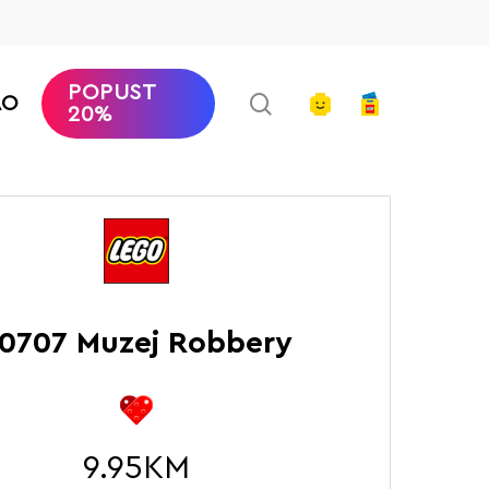
POPUST
search
account
AO
20%
Početna
LEGO Polybag
Muzej Robbery
0707 Muzej Robbery
9.95
KM