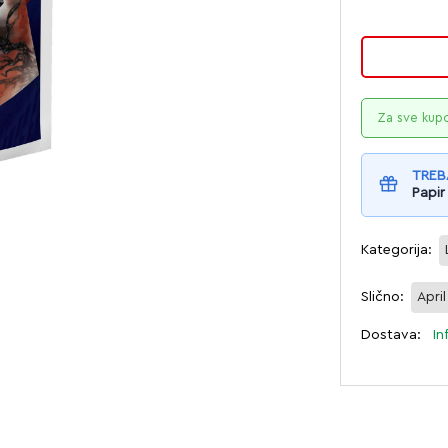
Za sve kup
TREB
Papir
Kategorija:
Slično:
Apri
Dostava:
In