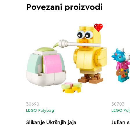
Povezani proizvodi
30690
30703
LEGO Polybag
LEGO Po
Slikanje Ukršnjih jaja
Julian s