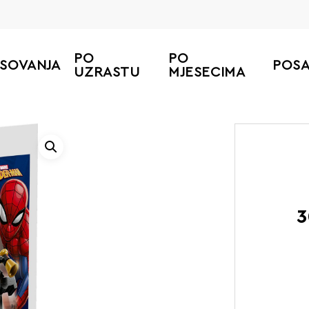
PO
PO
ESOVANJA
POS
UZRASTU
MJESECIMA
3