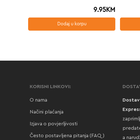
9.95
KM
Dodaj u korpu
KORISNI LINKOVI:
DOSTA
O nama
Dostav
Expres
Načini plaćanja
zapriml
Izjava o povjerljivosti
predate
Često postavljena pitanja (FAQ)
a narud