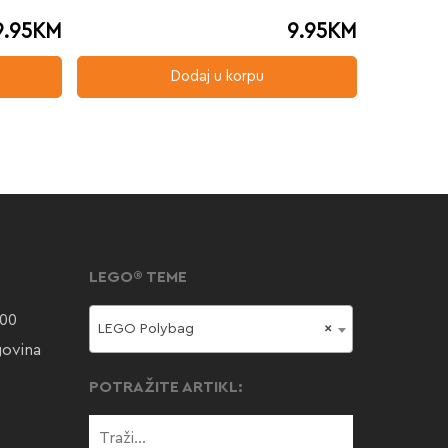
9.95
KM
9.95
KM
Dodaj u korpu
LEGO® TEME
000
LEGO Polybag
×
govina
POTRAŽITE ARTIKL: