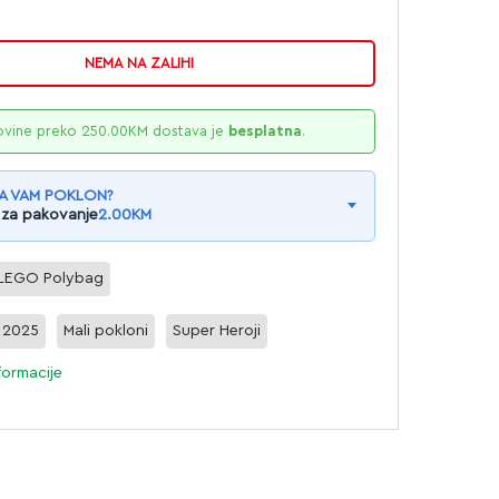
NEMA NA ZALIHI
ovine preko
250.00
KM
dostava je
besplatna
.
A VAM POKLON?
 za pakovanje
2.00
KM
LEGO Polybag
l 2025
Mali pokloni
Super Heroji
formacije