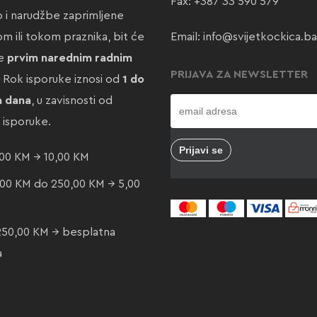
Fax: +387 33 590 579
ao i narudžbe zaprimljene
m ili tokom praznika, bit će
Email:
info@svijetkockica.ba
te
prvim narednim radnim
PRIJAVA ZA NEWSLETTER
. Rok isporuke iznosi od
1 do
a dana
, u zavisnosti od
e isporuke.
00 KM → 10,00 KM
00 KM do 250,00 KM → 5,00
250,00 KM → besplatna
a