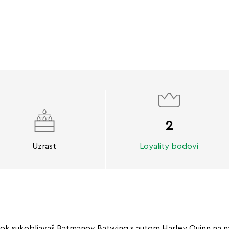
2
Uzrast
Loyality bodovi
dok sukobljavaš Batmanov Batwing s autom Harley Quinn na nav