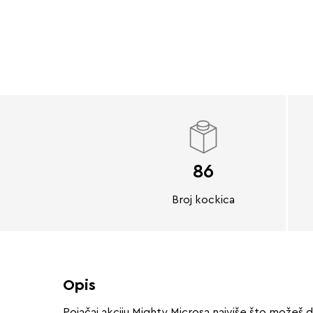
86
Broj kockica
Opis
Pojačaj akciju Mighty Microsa najviše što možeš 