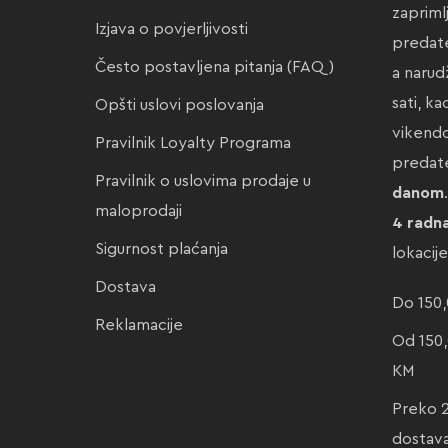
zapriml
Izjava o povjerljivosti
predate
Često postavljena pitanja (FAQ)
a narud
sati, k
Opšti uslovi poslovanja
vikendo
Pravilnik Loyalty Programa
preda
Pravilnik o uslovima prodaje u
danom
maloprodaji
4 radn
Sigurnost plaćanja
lokacij
Dostava
Do 150,
Reklamacije
Od 150,
KM
Preko 
dostav