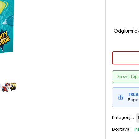
Odglumi dv
Za sve kup
TREB
Papir
Kategorija:
Dostava:
In