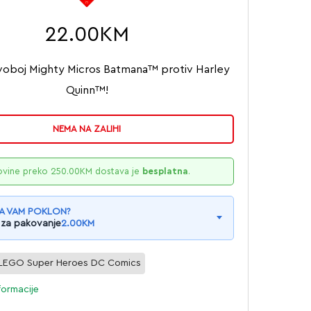
22.00
KM
oboj Mighty Micros Batmana™ protiv Harley
Quinn™!
NEMA NA ZALIHI
ovine preko
250.00
KM
dostava je
besplatna
.
A VAM POKLON?
 za pakovanje
2.00
KM
LEGO Super Heroes DC Comics
formacije