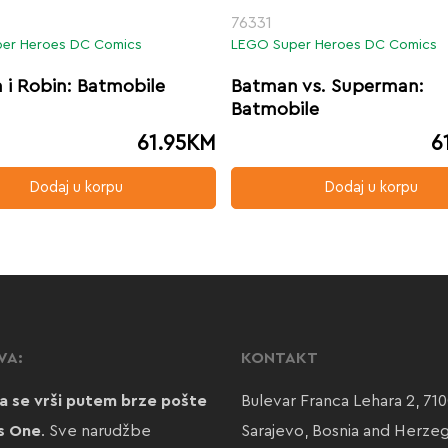
76331
er Heroes DC Comics
LEGO Super Heroes DC Comics
 i Robin: Batmobile
Batman vs. Superman:
Batmobile
61.95
KM
6
Dodaj u korpu
Dodaj u korpu
VA:
KONTAKT
a se vrši putem brze pošte
Bulevar Franca Lehara 2, 71
s One
. Sve narudžbe
Sarajevo, Bosnia and Herze