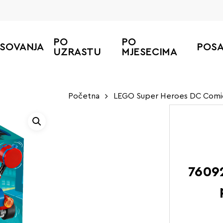
PO
PO
ESOVANJA
POS
UZRASTU
MJESECIMA
Početna
LEGO Super Heroes DC Comi
7609