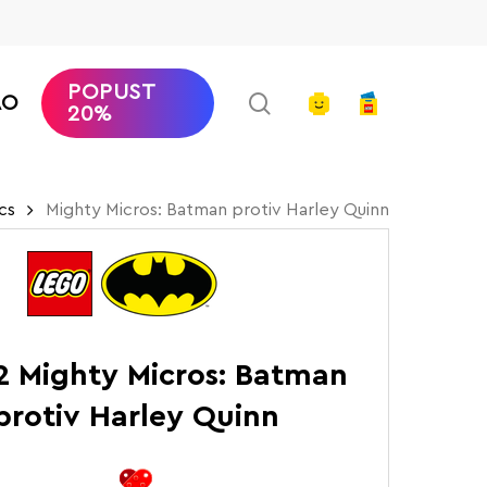
POPUST
search
account
AO
20%
cs
Mighty Micros: Batman protiv Harley Quinn
2 Mighty Micros: Batman
protiv Harley Quinn