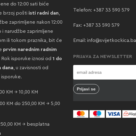
jene do 12:00 sati biće
Telefon:
+387 33 590 579
 brzoj pošti
isti radni dan
,
žbe zaprimljene nakon 12:00
Fax: +387 33 590 579
ao i narudžbe zaprimljene
m ili tokom praznika, bit će
Email:
info@svijetkockica.ba
te
prvim narednim radnim
PRIJAVA ZA NEWSLETTER
. Rok isporuke iznosi od
1 do
a dana
, u zavisnosti od
e isporuke.
00 KM → 10,00 KM
00 KM do 250,00 KM → 5,00
250,00 KM → besplatna
a