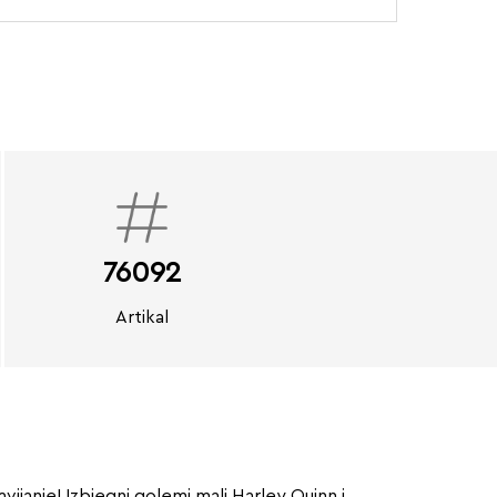
76092
Artikal
ijanje! Izbjegni golemi malj Harley Quinn i