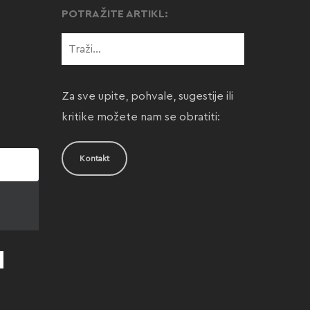
POTRAŽITE ARTIKL:
Za sve upite, pohvale, sugestije ili
kritike možete nam se obratiti:
Kontakt