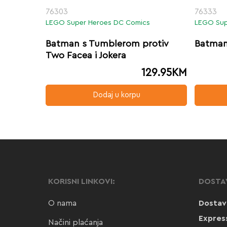
76303
76333
LEGO Super Heroes DC Comics
LEGO Sup
Batman s Tumblerom protiv
Batman
Two Facea i Jokera
129.95
KM
Dodaj u korpu
KORISNI LINKOVI:
DOSTA
O nama
Dostav
Expres
Načini plaćanja