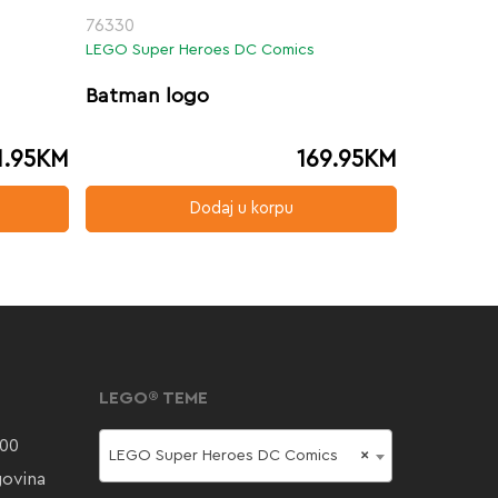
76330
LEGO Super Heroes DC Comics
Batman logo
1.95
KM
169.95
KM
Dodaj u korpu
LEGO® TEME
000
LEGO Super Heroes DC Comics
×
govina