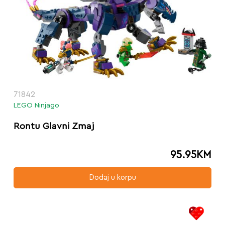
71842
LEGO Ninjago
Rontu Glavni Zmaj
95.95
KM
Dodaj u korpu