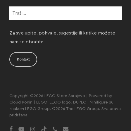
Za sve upite, pohvale, sugestije ili kritike možete
nam se obratiti:
Kontakt
Copyright ©2026 LEGO Store Sarajevo | Powered by
Cloud Ronin | LEGO, LEGO logo, DUPLO i Minifigure su
znakovi LEGO Group. ©2026 The LEGO Group. Sva prava
pridržana.
facebook
youtube
instagram
tiktok
phone
email