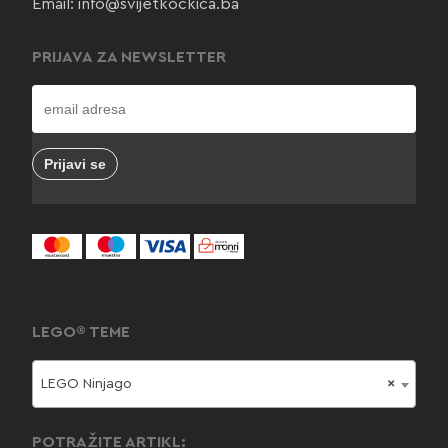
Email:
info@svijetkockica.ba
PRIJAVA ZA NEWSLETTER
LEGO® TEME
LEGO Ninjago
×
POTRAŽITE ARTIKL: