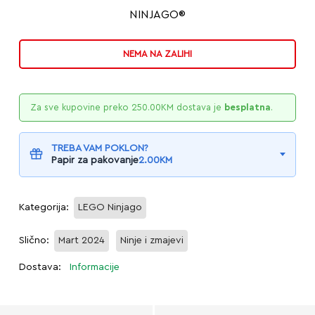
NINJAGO®
NEMA NA ZALIHI
Za sve kupovine preko
250.00
KM
dostava je
besplatna
.
TREBA VAM POKLON?
Papir za pakovanje
2.00
KM
Kategorija:
LEGO Ninjago
Slično:
Mart 2024
Ninje i zmajevi
Dostava:
Informacije