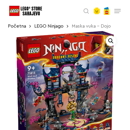
account
Skip
Menu
to
search
main
Početna
LEGO Ninjago
Maska vuka – Dojo
content