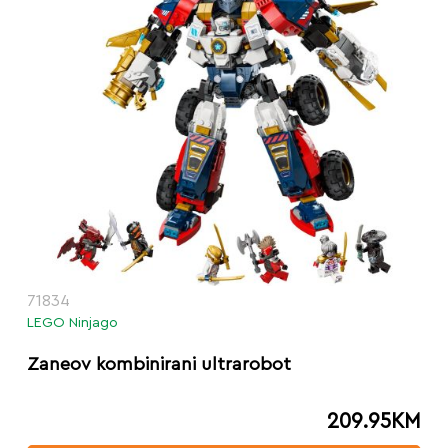
71834
LEGO Ninjago
Zaneov kombinirani ultrarobot
209.95
KM