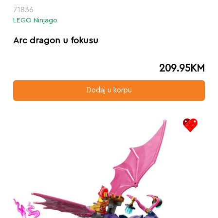
71836
LEGO Ninjago
Arc dragon u fokusu
209.95
KM
Dodaj u korpu