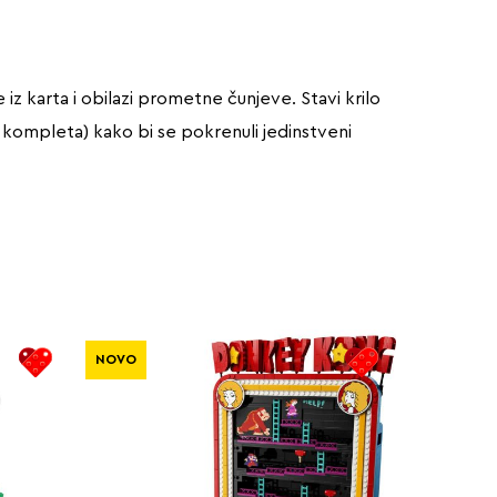
z karta i obilazi prometne čunjeve. Stavi krilo
kompleta) kako bi se pokrenuli jedinstveni
NOVO