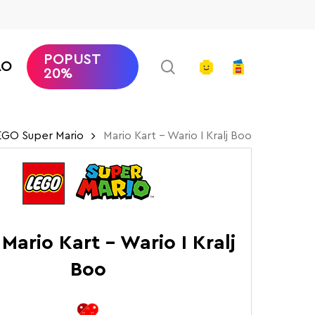
POPUST
search
account
AO
20%
EGO Super Mario
Mario Kart – Wario I Kralj Boo
Mario Kart – Wario I Kralj
Boo