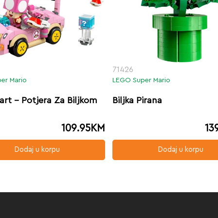
71426
er Mario
LEGO Super Mario
art – Potjera Za Biljkom
Biljka Pirana
a
109.95
KM
13
Dodaj u korpu
Dodaj u korpu