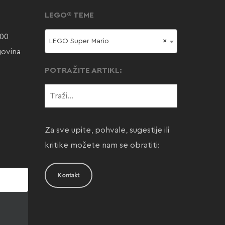
LEGO® TEME
000
LEGO Super Mario
×
govina
POTRAŽITE ARTIKL:
Za sve upite, pohvale, sugestije ili
kritike možete nam se obratiti:
Kontakt