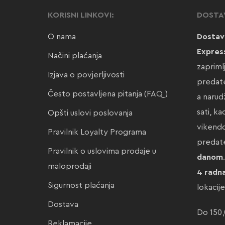
KORISNI LINKOVI:
DOSTA
O nama
Dostav
Expres
Načini plaćanja
zapriml
Izjava o povjerljivosti
predate
Često postavljena pitanja (FAQ)
a narud
sati, k
Opšti uslovi poslovanja
vikendo
Pravilnik Loyalty Programa
preda
Pravilnik o uslovima prodaje u
danom
maloprodaji
4 radn
Sigurnost plaćanja
lokacij
Dostava
Do 150,
Reklamacije