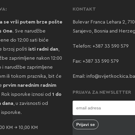
VA:
KONTAKT
a se vrši putem brze pošte
Bulevar Franca Lehara 2, 71
s One
. Sve narudžbe
Sarajevo, Bosnia and Herze
jene do 12:00 sati biće
Telefon:
+387 33 590 579
 brzoj pošti
isti radni dan
,
žbe zaprimljene nakon 12:00
Fax: +387 33 590 579
ao i narudžbe zaprimljene
m ili tokom praznika, bit će
Email:
info@svijetkockica.ba
te
prvim narednim radnim
PRIJAVA ZA NEWSLETTER
. Rok isporuke iznosi od
1 do
a dana
, u zavisnosti od
e isporuke.
00 KM → 10,00 KM