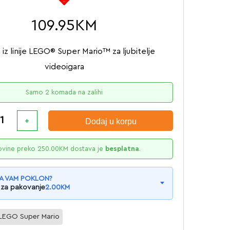
109.95
KM
iz linije LEGO® Super Mario™ za ljubitelje
videoigara
Samo 2 komada na zalihi
Dodaj u korpu
ovine preko
250.00
KM
dostava je
besplatna
.
A VAM POKLON?
 za pakovanje
2.00
KM
LEGO Super Mario