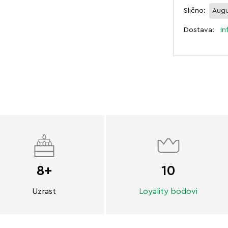
Slično:
Augu
Dostava:
In
8+
10
Uzrast
Loyality bodovi