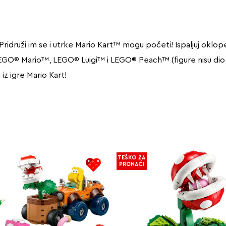
druži im se i utrke Mario Kart™ mogu početi! Ispaljuj oklope i
LEGO® Mario™, LEGO® Luigi™ i LEGO® Peach™ (figure nisu dio 
a iz igre Mario Kart!
TEŠKO ZA
PRONAĆI