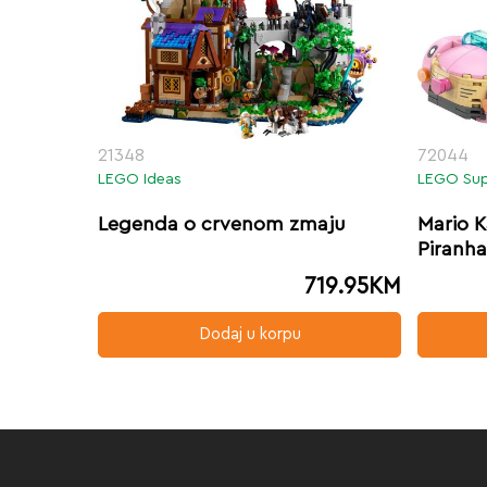
21348
72044
LEGO Ideas
LEGO Sup
Legenda o crvenom zmaju
Mario K
Piranh
719.95
KM
Dodaj u korpu