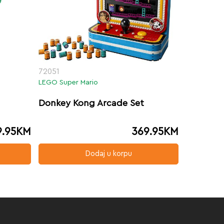
72051
LEGO Super Mario
Donkey Kong Arcade Set
9.95
KM
369.95
KM
Dodaj u korpu