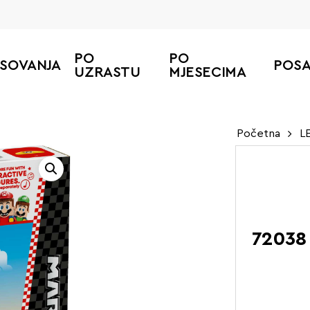
PO
PO
ESOVANJA
POS
UZRASTU
MJESECIMA
Početna
L
72038 