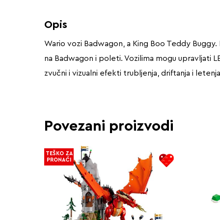
Opis
Wario vozi Badwagon, a King Boo Teddy Buggy. Pri
na Badwagon i poleti. Vozilima mogu upravljati 
zvučni i vizualni efekti trubljenja, driftanja i letenj
Povezani proizvodi
TEŠKO ZA
PRONAĆI