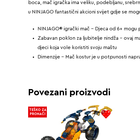
boca, mač igračka ima veliku, podebljanu, srebrn
u NINJAGO fantastični akcioni svijet gdje se mog
NINJAGO® igrački mač – Djeca od 6+ mogu pob
Zabavan poklon za ljubitelje nindža – ovaj m
djeci koja vole koristiti svoju maštu
Dimenzije – Mač kostur je u potpunosti naprav
Povezani proizvodi
TEŠKO ZA
PRONAĆI