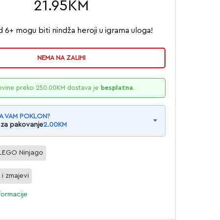
21.95
KM
 6+ mogu biti nindža heroji u igrama uloga!
NEMA NA ZALIHI
ovine preko
250.00
KM
dostava je
besplatna
.
A VAM POKLON?
 za pakovanje
2.00
KM
LEGO Ninjago
 i zmajevi
formacije