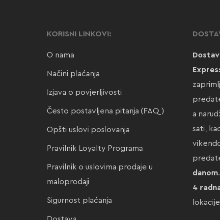
KORISNI LINKOVI:
DOSTA
O nama
Dostav
Expres
Načini plaćanja
zapriml
Izjava o povjerljivosti
predate
Često postavljena pitanja (FAQ)
a narud
sati, k
Opšti uslovi poslovanja
vikendo
Pravilnik Loyalty Programa
preda
Pravilnik o uslovima prodaje u
danom
maloprodaji
4 radn
Sigurnost plaćanja
lokacij
Dostava