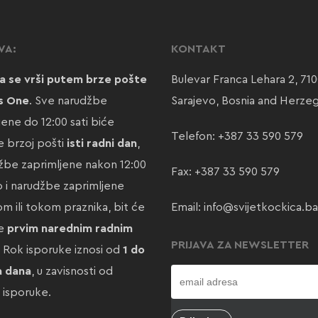
VA:
KONTAKT
a se vrši putem brze pošte
Bulevar Franca Lehara 2, 71
s One
. Sve narudžbe
Sarajevo, Bosnia and Herze
jene do 12:00 sati biće
Telefon:
+387 33 590 579
 brzoj pošti
isti radni dan
,
žbe zaprimljene nakon 12:00
Fax: +387 33 590 579
ao i narudžbe zaprimljene
m ili tokom praznika, bit će
Email:
info@svijetkockica.ba
te
prvim narednim radnim
PRIJAVA ZA NEWSLETTER
. Rok isporuke iznosi od
1 do
a dana
, u zavisnosti od
e isporuke.