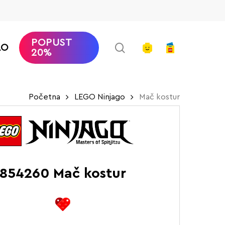
POPUST
search
account
AO
20%
Početna
LEGO Ninjago
Mač kostur
854260 Mač kostur