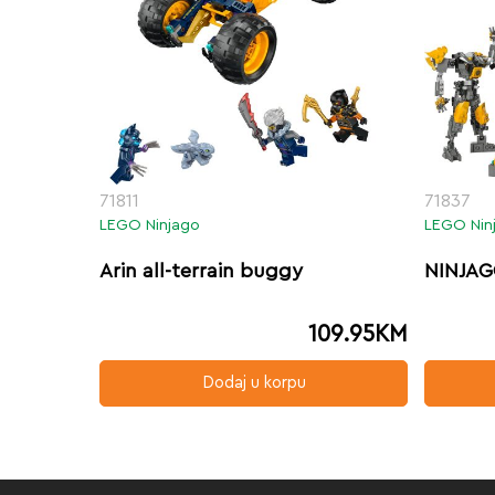
71811
71837
LEGO Ninjago
LEGO Nin
Arin all-terrain buggy
NINJAG
109.95
KM
Dodaj u korpu