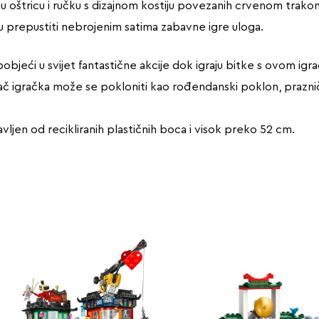
u oštricu i ručku s dizajnom kostiju povezanih crvenom trako
u prepustiti nebrojenim satima zabavne igre uloga.
jeći u svijet fantastične akcije dok igraju bitke s ovom ig
ač igračka može se pokloniti kao rođendanski poklon, praznič
ljen od recikliranih plastičnih boca i visok preko 52 cm.