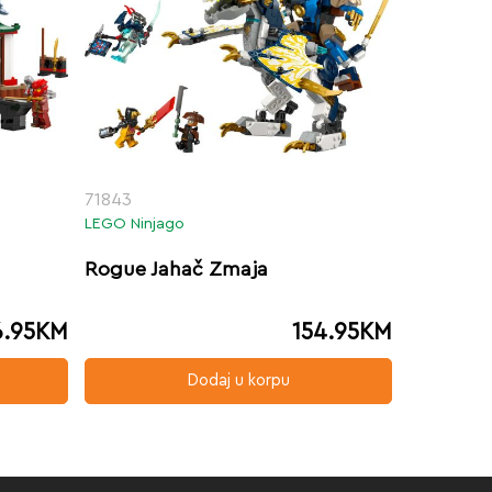
71843
LEGO Ninjago
Rogue Jahač Zmaja
6.95
KM
154.95
KM
Dodaj u korpu