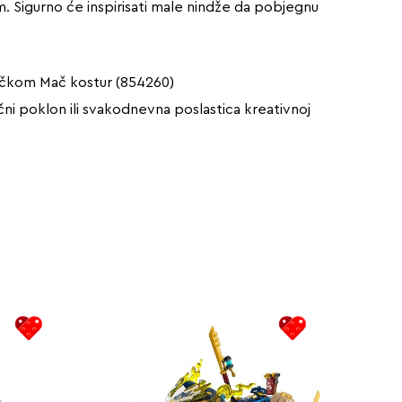
m. Sigurno će inspirisati male nindže da pobjegnu
račkom Mač kostur (854260)
ni poklon ili svakodnevna poslastica kreativnoj