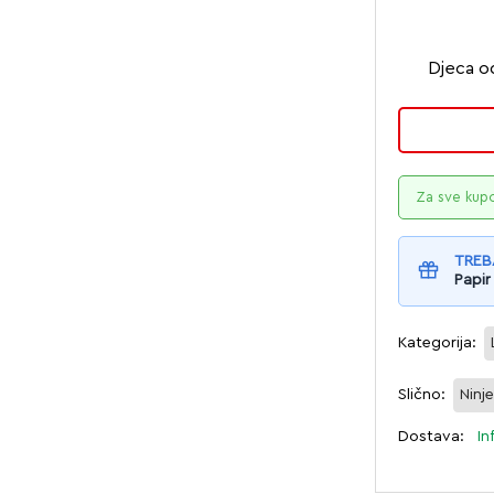
Djeca od
Za sve kup
TREB
Papir
Kategorija:
Slično:
Ninje
Dostava:
In