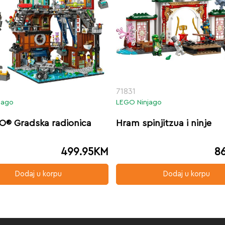
71831
jago
LEGO Ninjago
O® Gradska radionica
Hram spinjitzua i ninje
499.95
KM
8
Dodaj u korpu
Dodaj u korpu