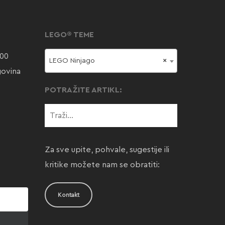
LEGO® TEME
000
LEGO Ninjago
×
govina
POTRAŽITE ARTIKL:
Za sve upite, pohvale, sugestije ili
kritike možete nam se obratiti:
Kontakt