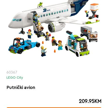
60367
LEGO City
Putnički avion
209.95
KM