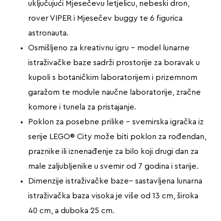
uključujući Mjesečevu letjelicu, nebeski dron,
rover VIPER i Mjesečev buggy te 6 figurica
astronauta.
Osmišljeno za kreativnu igru – model lunarne
istraživačke baze sadrži prostorije za boravak u
kupoli s botaničkim laboratorijem i prizemnom
garažom te module naučne laboratorije, zračne
komore i tunela za pristajanje.
Poklon za posebne prilike – svemirska igračka iz
serije LEGO® City može biti poklon za rođendan,
praznike ili iznenađenje za bilo koji drugi dan za
male zaljubljenike u svemir od 7 godina i starije.
Dimenzije istraživačke baze– sastavljena lunarna
istraživačka baza visoka je više od 13 cm, široka
40 cm, a duboka 25 cm.