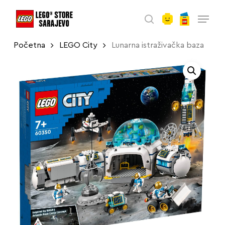
account
Skip
Menu
to
search
main
Početna
LEGO City
Lunarna istraživačka baza
content