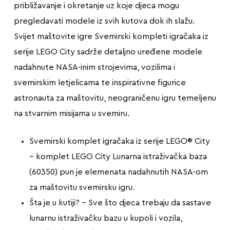
približavanje i okretanje uz koje djeca mogu
pregledavati modele iz svih kutova dok ih slažu.
Svijet maštovite igre Svemirski kompleti igračaka iz
serije LEGO City sadrže detaljno uređene modele
nadahnute NASA-inim strojevima, vozilima i
svemirskim letjelicama te inspirativne figurice
astronauta za maštovitu, neograničenu igru temeljenu
na stvarnim misijama u svemiru.
Svemirski komplet igračaka iz serije LEGO® City
– komplet LEGO City Lunarna istraživačka baza
(60350) pun je elemenata nadahnutih NASA-om
za maštovitu svemirsku igru.
Šta je u kutiji? – Sve što djeca trebaju da sastave
lunarnu istraživačku bazu u kupoli i vozila,