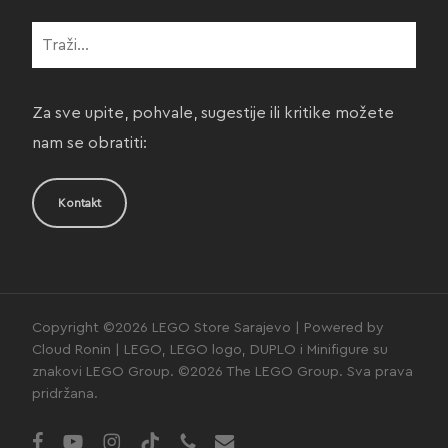
Za sve upite, pohvale, sugestije ili kritike možete
nam se obratiti:
Kontakt
Copyright ©2026 LEGO Store Sarajevo | Powered by
Cloud Ronin | LEGO, LEGO logo, DUPLO i Minifigure su
znakovi LEGO Group. ©2026 The LEGO Group. Sva prava
pridržana.
facebook
youtube
instagram
tiktok
phone
email