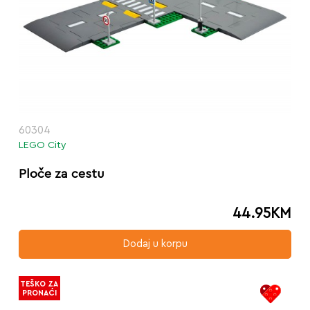
60304
LEGO City
Ploče za cestu
44.95
KM
Dodaj u korpu
TEŠKO ZA
PRONAĆI