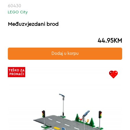
60430
LEGO City
Međuzvjezdani brod
44.95
KM
Dodaj u korpu
TEŠKO ZA
PRONAĆI