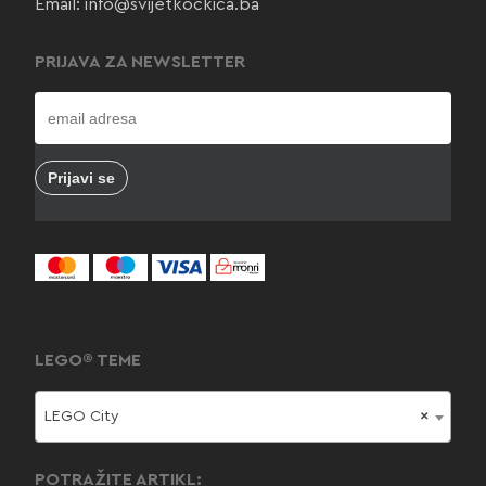
Email:
info@svijetkockica.ba
PRIJAVA ZA NEWSLETTER
LEGO® TEME
LEGO City
×
POTRAŽITE ARTIKL: