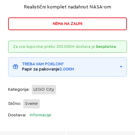
Realistični komplet nadahnut NASA-om
NEMA NA ZALIHI
Za sve kupovine preko
250.00
KM
dostava je
besplatna
.
TREBA VAM POKLON?
Papir za pakovanje
2.00
KM
Kategorija:
LEGO City
Slično:
Svemir
Dostava:
Informacije