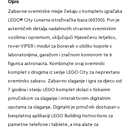
Opis
Zabavne svemirske misije čekaju u kompletu igračaka
LEGO® City Lunarna istraživačka baza (60350). Pun je
autentičnih detalja nadahnutih stvarnim svemirskim
vozilima i opremom, uključujući Mjesečevu letjelicu,
rover VIPER i modul za boravak u obliku kupole s
laboratorijima, garažom i zračnom komorom te 6
figurica astronauta. Kombinujte ovaj svemirski
komplet s drugima iz serije LEGO City za neprestanu
svemirsku zabavu. Zabavno slaganje i igra za djecu od
7 godina i stariju LEGO komplet dolazi s tiskanim
priručnikom za slaganje i interaktivnim digitalnim
uputama za slaganje. Digitalni je priručnik dostupan u
besplatnoj aplikaciji LEGO Building Instructions za
pametne telefone i tablete, a ima alate za