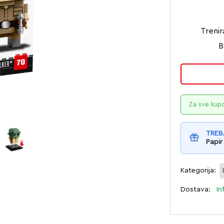
Trenir
B
Za sve kup
TREB
Papir
Kategorija:
Dostava:
In