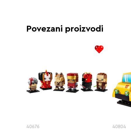
Povezani proizvodi
40676
40804