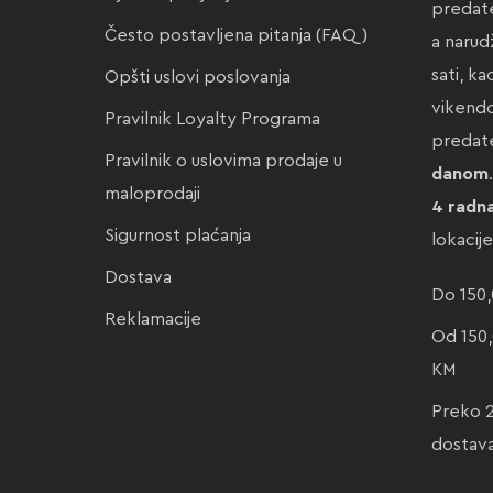
predate
Često postavljena pitanja (FAQ)
a narud
sati, k
Opšti uslovi poslovanja
vikendo
Pravilnik Loyalty Programa
preda
Pravilnik o uslovima prodaje u
danom
maloprodaji
4 radn
Sigurnost plaćanja
lokacij
Dostava
Do 150,
Reklamacije
Od 150,
KM
Preko 
dostav