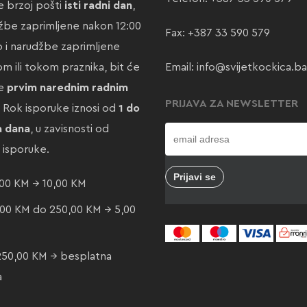
 brzoj pošti
isti radni dan
,
žbe zaprimljene nakon 12:00
Fax: +387 33 590 579
ao i narudžbe zaprimljene
m ili tokom praznika, bit će
Email:
info@svijetkockica.ba
te
prvim narednim radnim
PRIJAVA ZA NEWSLETTER
. Rok isporuke iznosi od
1 do
a dana
, u zavisnosti od
e isporuke.
00 KM → 10,00 KM
00 KM do 250,00 KM → 5,00
250,00 KM → besplatna
a