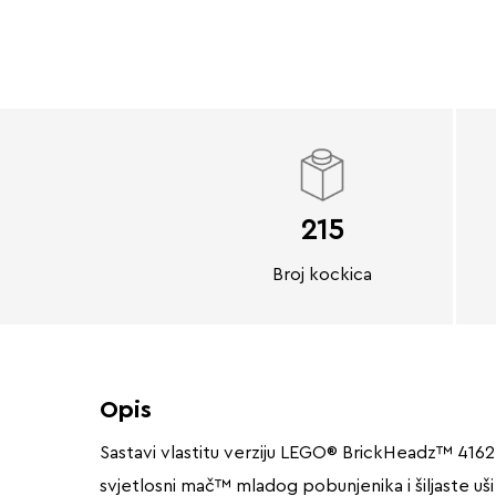
215
Broj kockica
Opis
Sastavi vlastitu verziju LEGO® BrickHeadz™ 41627
svjetlosni mač™ mladog pobunjenika i šiljaste uši 