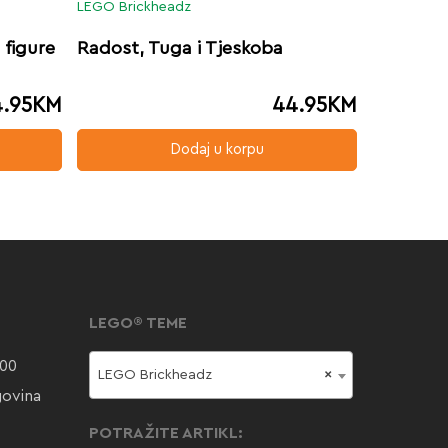
LEGO Brickheadz
 figure
Radost, Tuga i Tjeskoba
.95
KM
44.95
KM
Dodaj u korpu
LEGO® TEME
000
LEGO Brickheadz
×
govina
POTRAŽITE ARTIKL: