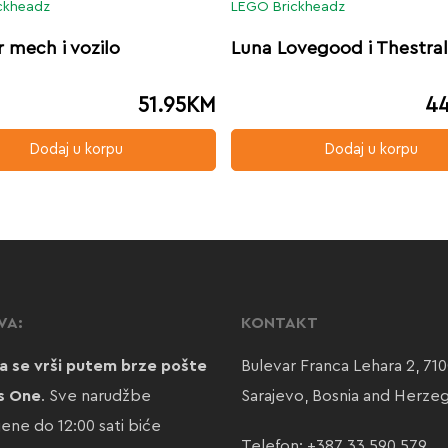
ckheadz
LEGO Brickheadz
 mech i vozilo
Luna Lovegood i Thestral
51.95
KM
44
Dodaj u korpu
Dodaj u korpu
VA:
KONTAKT
a se vrši putem brze pošte
Bulevar Franca Lehara 2, 71
s One
. Sve narudžbe
Sarajevo, Bosnia and Herze
jene do 12:00 sati biće
Telefon:
+387 33 590 579