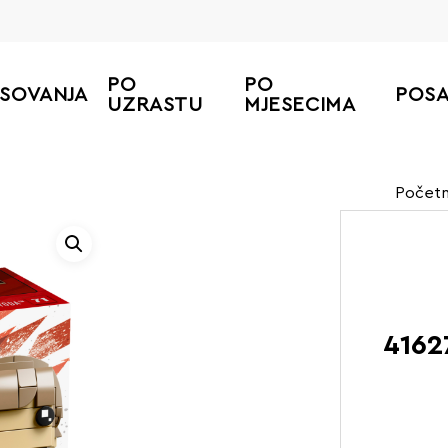
PO
PO
ESOVANJA
POS
UZRASTU
MJESECIMA
Počet
4162