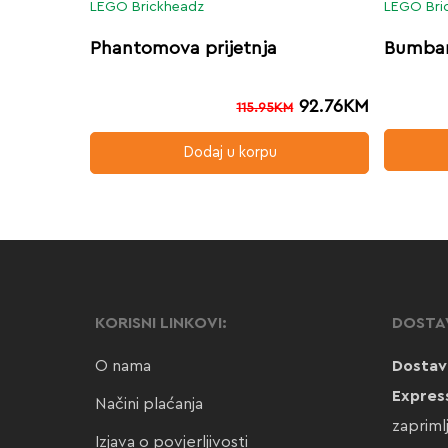
LEGO Brickheadz
LEGO Bri
Phantomova prijetnja
Bumbar
92.76
KM
115.95
KM
Dodaj u korpu
KORISNI LINKOVI:
DOSTA
O nama
Dostav
Expres
Načini plaćanja
zapriml
Izjava o povjerljivosti