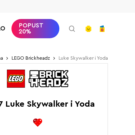
POPUST
search
account
AO
20%
na
LEGO Brickheadz
Luke Skywalker i Yoda
7 Luke Skywalker i Yoda