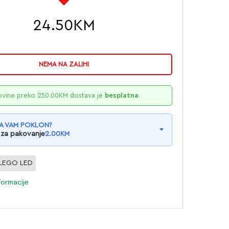
24.50
KM
NEMA NA ZALIHI
ovine preko
250.00
KM
dostava je
besplatna
.
A VAM POKLON?
 za pakovanje
2.00
KM
LEGO LED
formacije