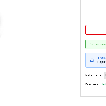
Za sve kup
TREB
Papir
Kategorija:
Dostava:
In