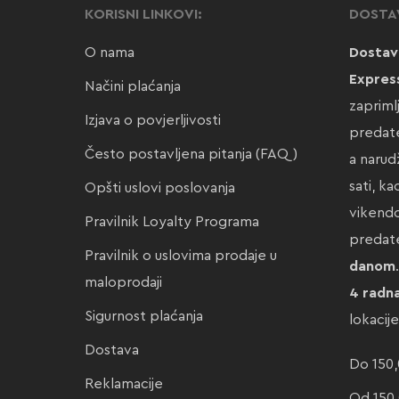
KORISNI LINKOVI:
DOSTA
O nama
Dostav
Expres
Načini plaćanja
zapriml
Izjava o povjerljivosti
predate
Često postavljena pitanja (FAQ)
a narud
sati, k
Opšti uslovi poslovanja
vikendo
Pravilnik Loyalty Programa
preda
Pravilnik o uslovima prodaje u
danom
maloprodaji
4 radn
Sigurnost plaćanja
lokacij
Dostava
Do 150,
Reklamacije
Od 150,