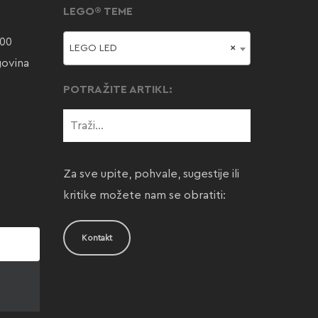
LEGO® TEME
000
LEGO LED
×
govina
POTRAŽITE ARTIKL:
Za sve upite, pohvale, sugestije ili
kritike možete nam se obratiti:
Kontakt