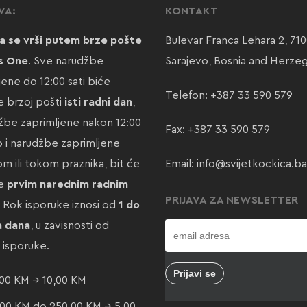
VA:
KONTAKT
a se vrši putem brze pošte
Bulevar Franca Lehara 2, 71
s One
. Sve narudžbe
Sarajevo, Bosnia and Herze
jene do 12:00 sati biće
Telefon:
+387 33 590 579
 brzoj pošti
isti radni dan
,
žbe zaprimljene nakon 12:00
Fax: +387 33 590 579
ao i narudžbe zaprimljene
m ili tokom praznika, bit će
Email:
info@svijetkockica.ba
te
prvim narednim radnim
PRIJAVA ZA NEWSLETTER
. Rok isporuke iznosi od
1 do
a dana
, u zavisnosti od
e isporuke.
00 KM → 10,00 KM
00 KM do 250,00 KM → 5,00