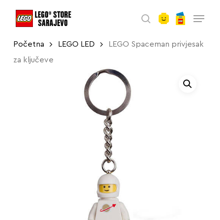
account
Skip
Menu
to
search
main
Početna
LEGO LED
LEGO Spaceman privjesak
content
za ključeve