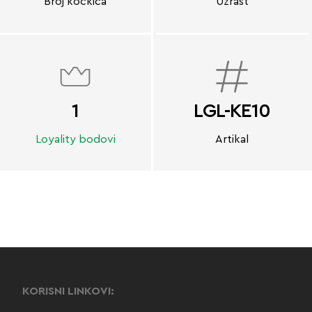
Broj kockica
Uzrast
1
LGL-KE10
Loyality bodovi
Artikal
KORISNI LINKOVI: