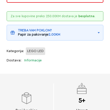
Za sve kupovine preko
250.00
KM
dostava je
besplatna
.
TREBA VAM POKLON?
Papir za pakovanje
2.00
KM
Kategorija:
LEGO LED
Dostava:
Informacije
5+