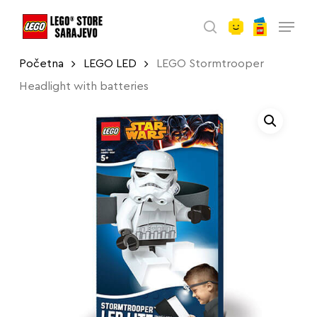
account
Skip
Menu
to
search
main
Početna
LEGO LED
LEGO Stormtrooper
content
Headlight with batteries