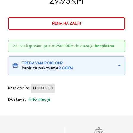
29.95
KM
NEMA NA ZALIHI
Za sve kupovine preko
250.00
KM
dostava je
besplatna
.
TREBA VAM POKLON?
Papir za pakovanje
2.00
KM
Kategorija:
LEGO LED
Dostava:
Informacije