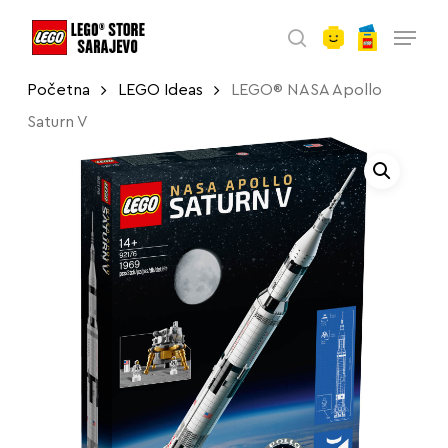
account
Skip
Menu
to
search
main
Početna
LEGO Ideas
LEGO® NASA Apollo
content
Saturn V