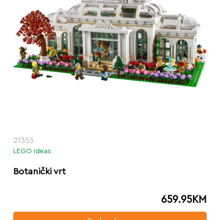
21353
LEGO Ideas
Botanički vrt
659.95
KM