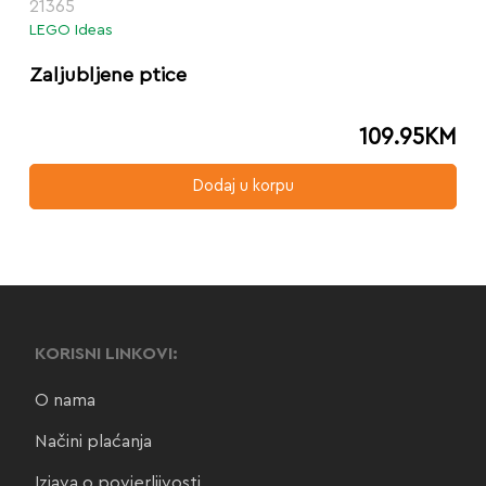
21365
LEGO Ideas
Zaljubljene ptice
109.95
KM
Dodaj u korpu
KORISNI LINKOVI:
O nama
Načini plaćanja
Izjava o povjerljivosti