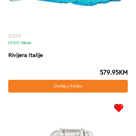
21359
LEGO Ideas
Rivijera Italije
579.95
KM
Dodaj u korpu