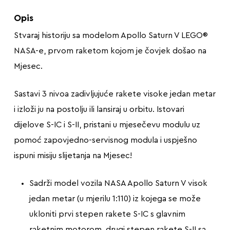
Opis
Stvaraj historiju sa modelom Apollo Saturn V LEGO®
NASA-e, prvom raketom kojom je čovjek došao na
Mjesec.
Sastavi 3 nivoa zadivljujuće rakete visoke jedan metar
i izloži ju na postolju ili lansiraj u orbitu. Istovari
dijelove S-IC i S-II, pristani u mjesečevu modulu uz
pomoć zapovjedno-servisnog modula i uspješno
ispuni misiju slijetanja na Mjesec!
Sadrži model vozila NASA Apollo Saturn V visok
jedan metar (u mjerilu 1:110) iz kojega se može
ukloniti prvi stepen rakete S-IC s glavnim
raketnim motorom, drugi stepen rakete S-II sa