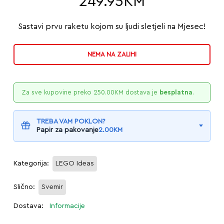
249.95
KM
Sastavi prvu raketu kojom su ljudi sletjeli na Mjesec!
NEMA NA ZALIHI
Za sve kupovine preko
250.00
KM
dostava je
besplatna
.
TREBA VAM POKLON?
Papir za pakovanje
2.00
KM
Kategorija:
LEGO Ideas
Slično:
Svemir
Dostava:
Informacije