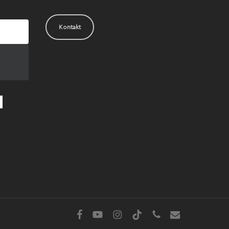
Kontakt
facebook
youtube
instagram
tiktok
phone
email