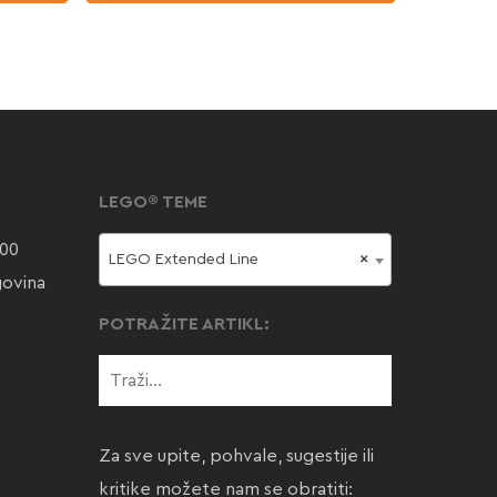
LEGO® TEME
000
LEGO Extended Line
×
govina
POTRAŽITE ARTIKL:
Za sve upite, pohvale, sugestije ili
kritike možete nam se obratiti: