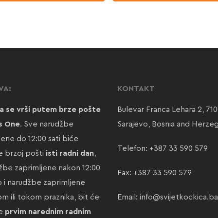
VA:
KONTAKT
a se vrši putem brze pošte
Bulevar Franca Lehara 2, 71
s One
. Sve narudžbe
Sarajevo, Bosnia and Herze
jene do 12:00 sati biće
Telefon:
+387 33 590 579
 brzoj pošti
isti radni dan
,
žbe zaprimljene nakon 12:00
Fax: +387 33 590 579
ao i narudžbe zaprimljene
m ili tokom praznika, bit će
Email:
info@svijetkockica.ba
te
prvim narednim radnim