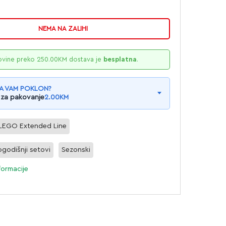
NEMA NA ZALIHI
ovine preko
250.00
KM
dostava je
besplatna
.
A VAM POKLON?
 za pakovanje
2.00
KM
LEGO Extended Line
godišnji setovi
Sezonski
formacije