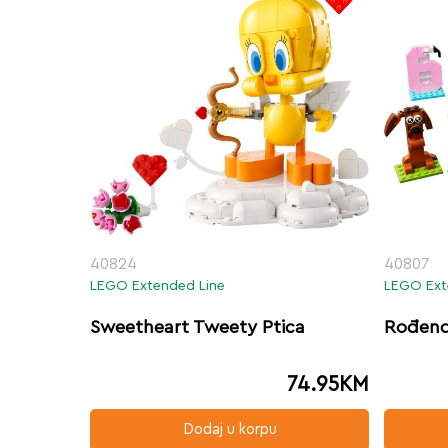
40824
40807
LEGO Extended Line
LEGO Ext
Sweetheart Tweety Ptica
Rođend
74.95
KM
Dodaj u korpu