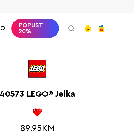
POPUST
search
account
AO
20%
Početna
LEGO Extended Line
LEGO® Jelka
40573 LEGO® Jelka
89.95
KM