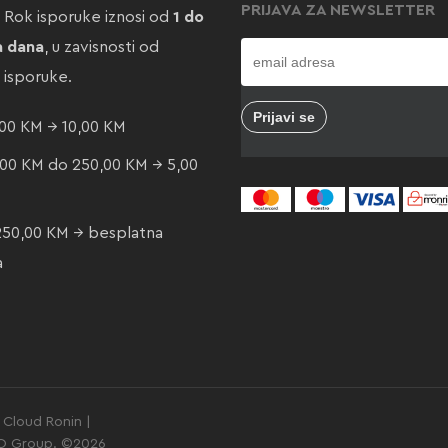
PRIJAVA ZA NEWSLETTER
. Rok isporuke iznosi od
1 do
a dana
, u zavisnosti od
e isporuke.
00 KM → 10,00 KM
00 KM do 250,00 KM → 5,00
250,00 KM → besplatna
a
Cloud Ronin |
GO Group. ©2026