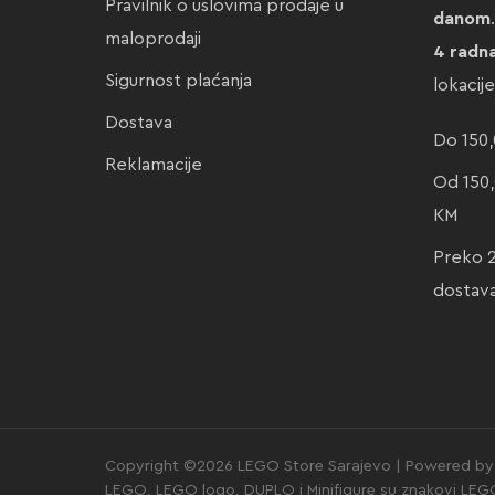
Pravilnik o uslovima prodaje u
danom
maloprodaji
4 radn
Sigurnost plaćanja
lokacij
Dostava
Do 150,
Reklamacije
Od 150,
KM
Preko 
dostav
Copyright ©2026 LEGO Store Sarajevo | Powered by 
LEGO, LEGO logo, DUPLO i Minifigure su znakovi LE