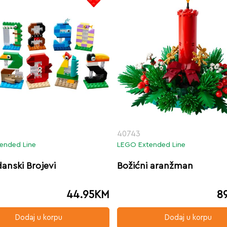
40743
ended Line
LEGO Extended Line
anski Brojevi
Božićni aranžman
44.95
KM
8
Dodaj u korpu
Dodaj u korpu