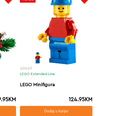
40649
LEGO Extended Line
LEGO Minifigura
9.95
KM
124.95
KM
Dodaj u korpu