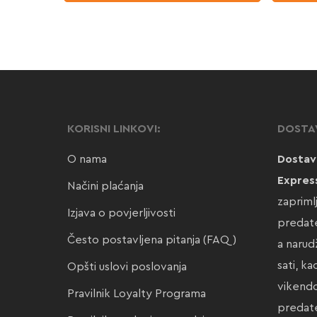
KORISNI LINKOVI:
DOSTA
O nama
Dostav
Expres
Načini plaćanja
zapriml
Izjava o povjerljivosti
predate
Često postavljena pitanja (FAQ)
a narud
sati, k
Opšti uslovi poslovanja
vikendo
Pravilnik Loyalty Programa
preda