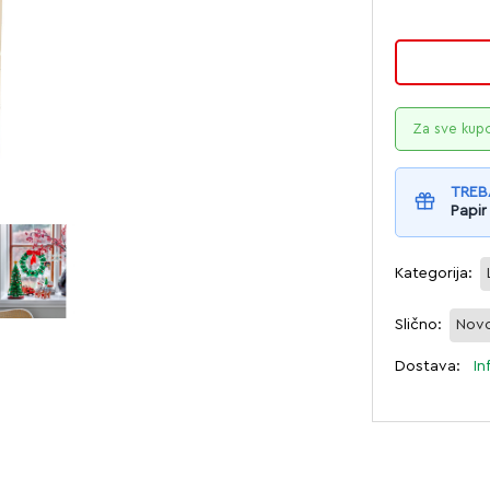
Za sve kup
TREB
Papir
Kategorija:
Slično:
Novo
Dostava:
In