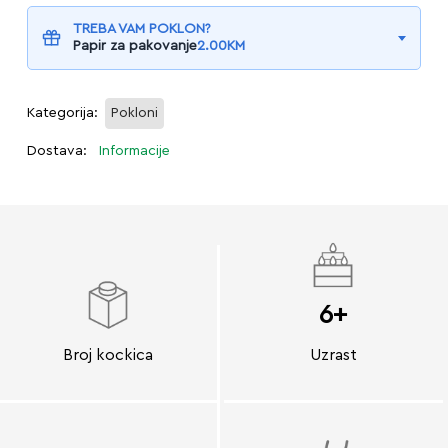
TREBA VAM POKLON?
Papir za pakovanje
2.00
KM
Kategorija:
Pokloni
Dostava:
Informacije
6+
Broj kockica
Uzrast