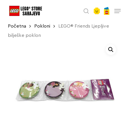
account
Skip
Menu
to
search
main
Početna
Pokloni
LEGO® Friends Ljepljive
content
bilješke poklon