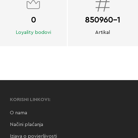
0
850960-1
Loyality bodovi
Artikal
KORISNI LINKOVI:
O nama
Načini plaćanja
Izjava o povjerljivosti