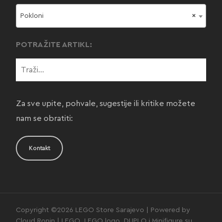
Pokloni
×
POTRAŽITE ARTIKL:
Za sve upite, pohvale, sugestije ili kritike možete
nam se obratiti:
Kontakt
Copyright ©2026 LEGO Store Sarajevo | Powered by
Cloud Ronin | LEGO, LEGO logo, DUPLO i Minifigure su