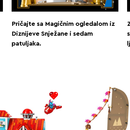
Pričajte sa Magičnim ogledalom iz
Diznijeve Snježane i sedam
patuljaka.
l