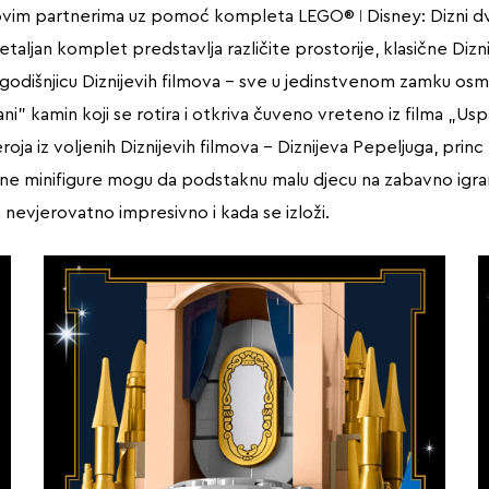
ihovim partnerima uz pomoć kompleta LEGO® ǀ Disney: Dizni d
taljan komplet predstavlja različite prostorije, klasične Dizn
odišnjicu Diznijevih filmova – sve u jedinstvenom zamku osmi
rani” kamin koji se rotira i otkriva čuveno vreteno iz filma „U
ja iz voljenih Diznijevih filmova – Diznijeva Pepeljuga, princ 
ožene minifigure mogu da podstaknu malu djecu na zabavno igran
nevjerovatno impresivno i kada se izloži.