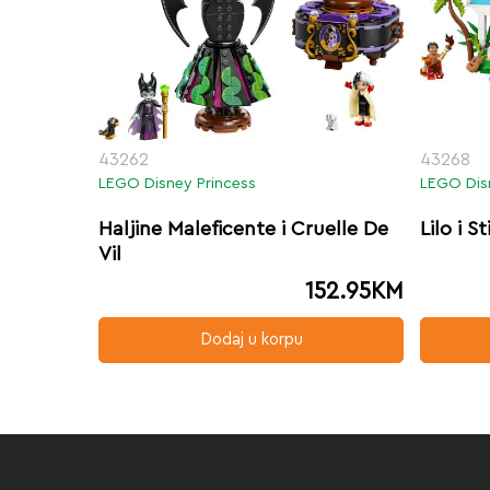
43262
43268
LEGO Disney Princess
LEGO Dis
Haljine Maleficente i Cruelle De
Lilo i S
Vil
152.95
KM
Dodaj u korpu