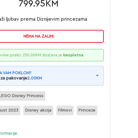
799.95
KM
aži ljubav prema Diznijevim princezama
NEMA NA ZALIHI
ovine preko
250.00
KM
dostava je
besplatna
.
A VAM POKLON?
 za pakovanje
2.00
KM
LEGO Disney Princess
ust 2023
Disney akcija
Filmovi
Princeze
formacije