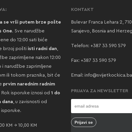
VA:
KONTAKT
a se vrši putem brze pošte
Bulevar Franca Lehara 2, 71
s One
. Sve narudžbe
Sarajevo, Bosnia and Herze
jene do 12:00 sati biće
Telefon:
+387 33 590 579
 brzoj pošti
isti radni dan
,
žbe zaprimljene nakon 12:00
Fax: +387 33 590 579
ao i narudžbe zaprimljene
m ili tokom praznika, bit će
Email:
info@svijetkockica.ba
te
prvim narednim radnim
PRIJAVA ZA NEWSLETTER
. Rok isporuke iznosi od
1 do
a dana
, u zavisnosti od
e isporuke.
00 KM → 10,00 KM