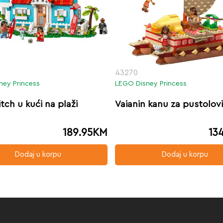
43270
ney Princess
LEGO Disney Princess
titch u kući na plaži
Vaianin kanu za pustolov
189.95
KM
13
Dodaj u korpu
Dodaj u korpu