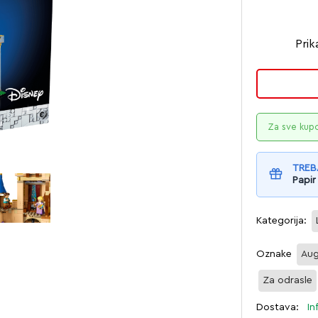
Prik
Za sve kup
TREB
Papir
Kategorija:
Oznake
Aug
Za odrasle
Dostava:
In