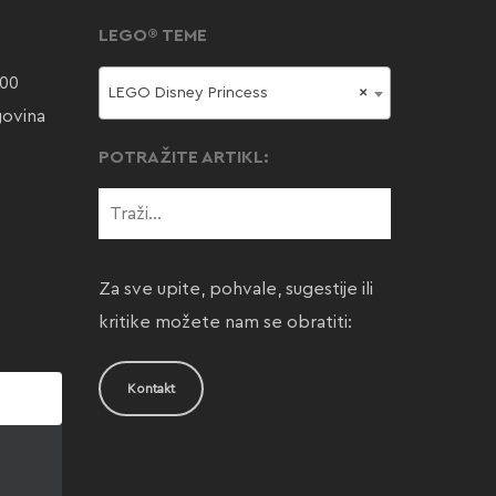
LEGO® TEME
000
LEGO Disney Princess
×
govina
POTRAŽITE ARTIKL:
Za sve upite, pohvale, sugestije ili
kritike možete nam se obratiti:
Kontakt