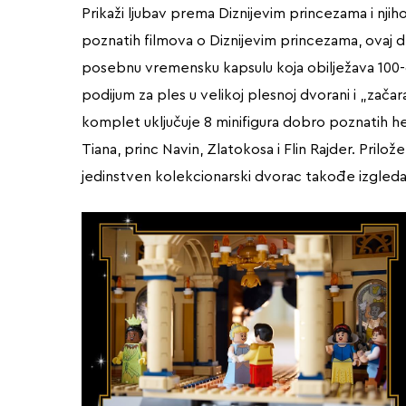
Prikaži ljubav prema Diznijevim princezama i nj
poznatih filmova o Diznijevim princezama, ovaj de
posebnu vremensku kapsulu koja obilježava 100-g
podijum za ples u velikoj plesnoj dvorani i „zača
komplet uključuje 8 minifigura dobro poznatih hero
Tiana, princ Navin, Zlatokosa i Flin Rajder. Pril
jedinstven kolekcionarski dvorac takođe izgleda 