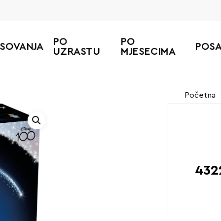
PO
PO
ESOVANJA
POS
UZRASTU
MJESECIMA
Početna
432