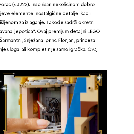
vorac (43222). Inspirisan nekolicinom dobro
ijeve elemente, nostalgične detalje, kao i
šljenom za izlaganje. Takođe sadrži okretni
spavana ljepotica”. Ovaj premijum detaljni LEGO
Šarmantni, Snježana, princ Florijan, princeza
je uloga, ali komplet nije samo igračka. Ovaj