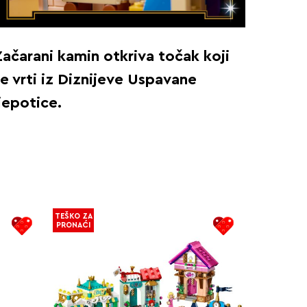
Začarani kamin otkriva točak koji
se vrti iz Diznijeve Uspavane
jepotice.
TEŠKO ZA
PRONAĆI