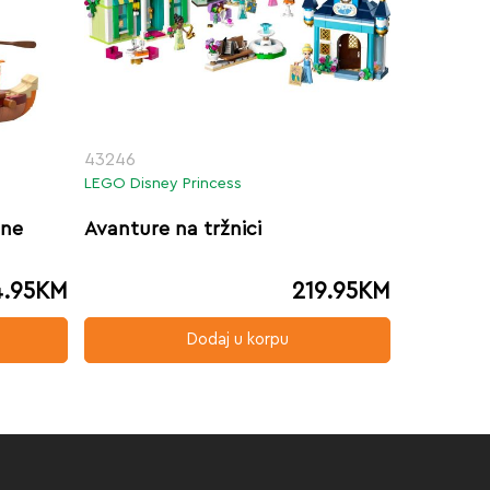
43246
LEGO Disney Princess
ine
Avanture na tržnici
4.95
KM
219.95
KM
Dodaj u korpu