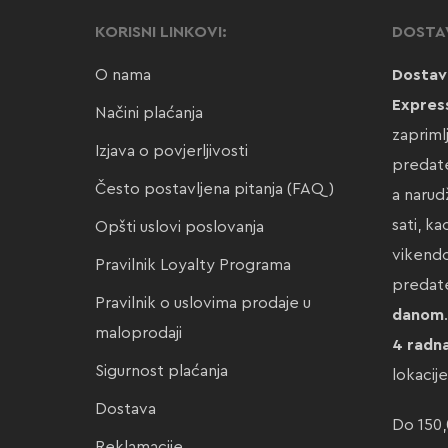
KORISNI LINKOVI:
DOSTA
O nama
Dostav
Expres
Načini plaćanja
zapriml
Izjava o povjerljivosti
predate
Često postavljena pitanja (FAQ)
a narud
sati, k
Opšti uslovi poslovanja
vikendo
Pravilnik Loyalty Programa
preda
Pravilnik o uslovima prodaje u
danom
maloprodaji
4 radn
Sigurnost plaćanja
lokacij
Dostava
Do 150,
Reklamacije