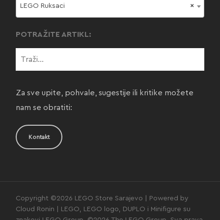
LEGO Ruksaci
×
POTRAŽITE ARTIKL:
Za sve upite, pohvale, sugestije ili kritike možete
nam se obratiti:
Kontakt
Copyright ©2026 LEGO Store Sarajevo | Powered by
Cloud Ronin | LEGO, LEGO logo, DUPLO i Minifigure su