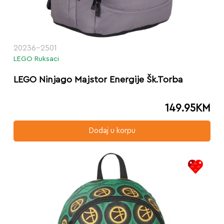
20236-2501
LEGO Ruksaci
LEGO Ninjago Majstor Energije Šk.Torba
149.95
KM
Dodaj u korpu