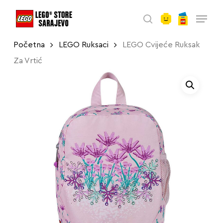
account
Skip
Menu
to
search
main
Početna
LEGO Ruksaci
LEGO Cvijeće Ruksak
content
Za Vrtić