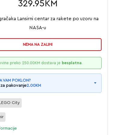
329.95
KM
račaka Lansirni centar za rakete po uzoru na
NASA-u
NEMA NA ZALIHI
ovine preko
250.00
KM
dostava je
besplatna
.
A VAM POKLON?
 za pakovanje
2.00
KM
LEGO City
ir
formacije