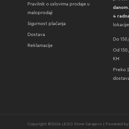
Pravilnik o uslovima prodaje u
danom
maloprodaji
4 radn
Sigurnost plaćanja
lokacij
Dostava
Do 150,
Reklamacije
Od 150,
KM
Preko 
dostav
Copyright ©2026 LEGO Store Sarajevo | Powered by 