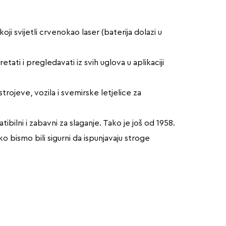
i svijetli crvenokao laser (baterija dolazi u
tati i pregledavati iz svih uglova u aplikaciji
rojeve, vozila i svemirske letjelice za
tibilni i zabavni za slaganje. Tako je još od 1958.
 bismo bili sigurni da ispunjavaju stroge