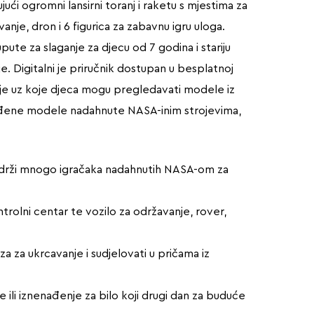
i ogromni lansirni toranj i raketu s mjestima za
vanje, dron i 6 figurica za zabavnu igru uloga.
te za slaganje za djecu od 7 godina i stariju
. Digitalni je priručnik dostupan u besplatnoj
tanje uz koje djeca mogu pregledavati modele iz
 uređene modele nadahnute NASA-inim strojevima,
sadrži mnogo igračaka nadahnutih NASA-om za
ontrolni centar te vozilo za održavanje, rover,
a za ukrcavanje i sudjelovati u pričama iz
ili iznenađenje za bilo koji drugi dan za buduće