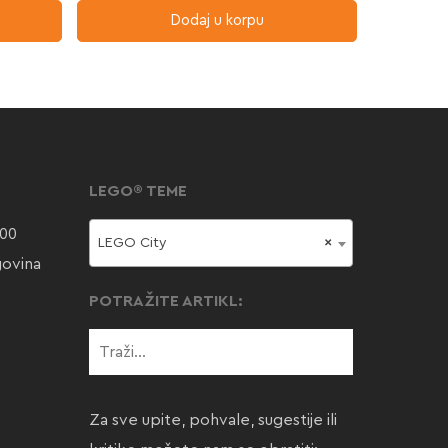
Dodaj u korpu
LEGO® TEME
000
LEGO City
×
govina
POTRAŽITE ARTIKL:
Za sve upite, pohvale, sugestije ili