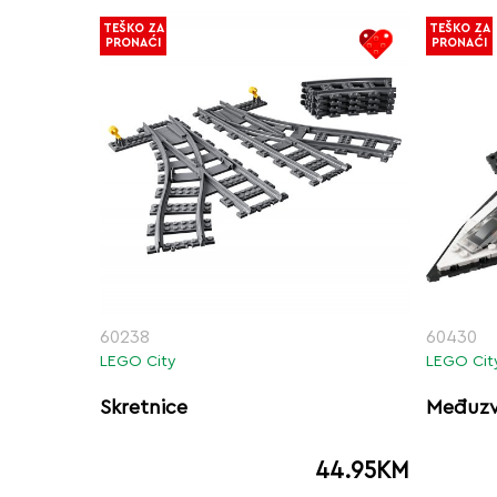
TEŠKO ZA
TEŠKO ZA
PRONAĆI
PRONAĆI
60238
60430
LEGO City
LEGO Cit
Skretnice
Međuzv
44.95
KM