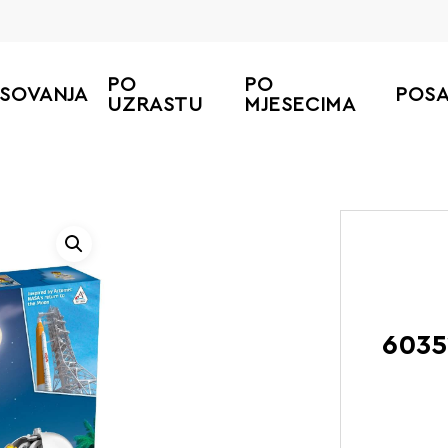
PO
PO
ESOVANJA
POS
UZRASTU
MJESECIMA
60351