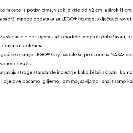
 rakete, s potisnicima, visok je više od 42 cm, a širok 11 cm.
sadrži mnogo dodataka za LEGO® figurice, uključujući rover koj
za slaganje – dok djeca slažu modele, mogu ih približavati, okre
efonima i tabletima.
igračke iz serije LEGO® City nastale su po uzoru na NASA-ine st
varnom životu.
punjavaju stroge standarde industrije kako bi bili skladni, kompa
dijelove bacamo, grijemo, lomimo, savijamo i analiziramo kako