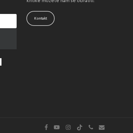
kritike možete nam se obratiti:
Kontakt
facebook
youtube
instagram
tiktok
phone
email