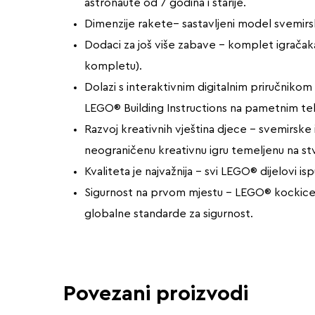
astronaute od 7 godina i starije.
Dimenzije rakete– sastavljeni model svemirske
Dodaci za još više zabave – komplet igračaka 
kompletu).
Dolazi s interaktivnim digitalnim priručnikom 
LEGO® Building Instructions na pametnim tel
Razvoj kreativnih vještina djece – svemirske 
neograničenu kreativnu igru temeljenu na st
Kvaliteta je najvažnija – svi LEGO® dijelovi is
Sigurnost na prvom mjestu – LEGO® kockice i 
globalne standarde za sigurnost.
Povezani proizvodi