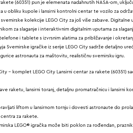
akete (60351) pun je elemenata nadahnutih NASA-om, uključujuć
a u obliku kupole i lansirni kontrolni centar te vozilo za održa
vemirske kolekcije LEGO City za još više zabave. Digitalne upu
kom za slaganje i interaktivnim digitalnim uputama za slaganje
telefone i tablete s izvrsnim alatima za približavanje i okre
Cityja Svemirske igračke iz serije LEGO City sadrže detaljno
igurice astronauta za maštovitu, realističnu svemirsku igru.
City – komplet LEGO City Lansirni centar za rakete (60351) 
tave raketu, lansirni toranj, detaljnu promatračnicu i lansirni k
vljati liftom u lansirnom tornju i dovesti astronaute do prolaz
centra za rakete.
vemirska LEGO® igračka može biti poklon za rođendan, praznike 