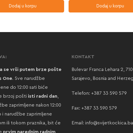
Dodaj u korpu
Dodaj u korpu
VA:
KONTAKT
a se vrši putem brze pošte
Bulevar Franca Lehara 2, 71
s One
. Sve narudžbe
Sarajevo, Bosnia and Herze
jene do 12:00 sati biće
Telefon:
+387 33 590 579
 brzoj pošti
isti radni dan
,
žbe zaprimljene nakon 12:00
Fax: +387 33 590 579
ao i narudžbe zaprimljene
m ili tokom praznika, bit će
Email:
info@svijetkockica.ba
te
prvim narednim radnim