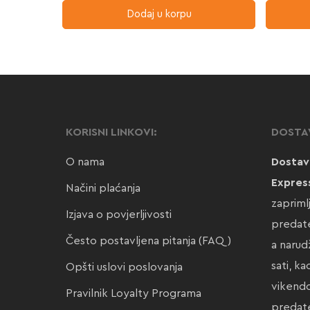
Dodaj u korpu
KORISNI LINKOVI:
DOSTA
O nama
Dostav
Expres
Načini plaćanja
zapriml
Izjava o povjerljivosti
predate
Često postavljena pitanja (FAQ)
a narud
sati, k
Opšti uslovi poslovanja
vikendo
Pravilnik Loyalty Programa
preda