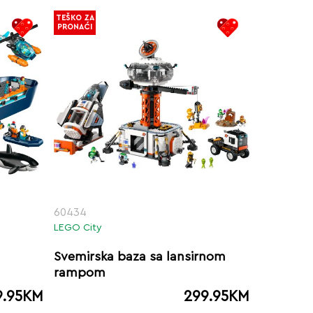
TEŠKO ZA
PRONAĆI
60434
LEGO City
Svemirska baza sa lansirnom
rampom
9.95
KM
299.95
KM