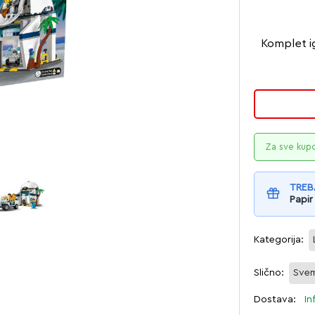
Komplet ig
Za sve kup
TREB
Papir
Kategorija:
Slično:
Svem
Dostava:
In