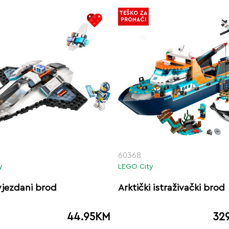
TEŠKO ZA
PRONAĆI
60368
y
LEGO City
jezdani brod
Arktički istraživački brod
44.95
KM
32