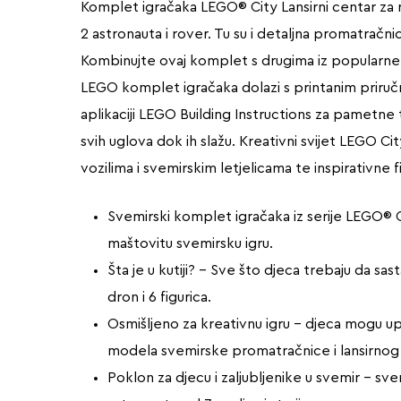
Komplet igračaka LEGO® City Lansirni centar za r
2 astronauta i rover. Tu su i detaljna promatračnic
Kombinujte ovaj komplet s drugima iz popularne s
LEGO komplet igračaka dolazi s printanim priručni
aplikaciji LEGO Building Instructions za pametne 
svih uglova dok ih slažu. Kreativni svijet LEGO 
vozilima i svemirskim letjelicama te inspirativne f
Svemirski komplet igračaka iz serije LEGO® 
maštovitu svemirsku igru.
Šta je u kutiji? – Sve što djeca trebaju da sas
dron i 6 figurica.
Osmišljeno za kreativnu igru – djeca mogu upra
modela svemirske promatračnice i lansirnog 
Poklon za djecu i zaljubljenike u svemir – s