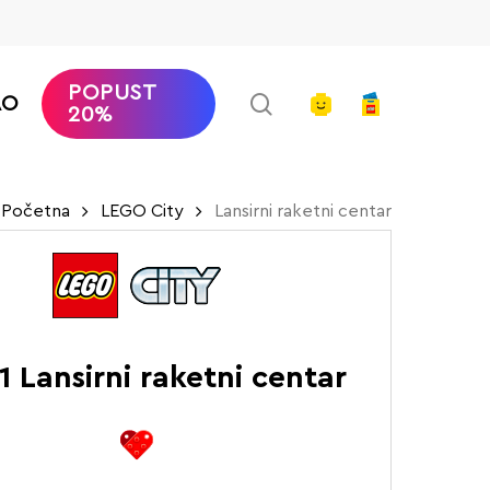
POPUST
search
account
AO
20%
Početna
LEGO City
Lansirni raketni centar
 Lansirni raketni centar