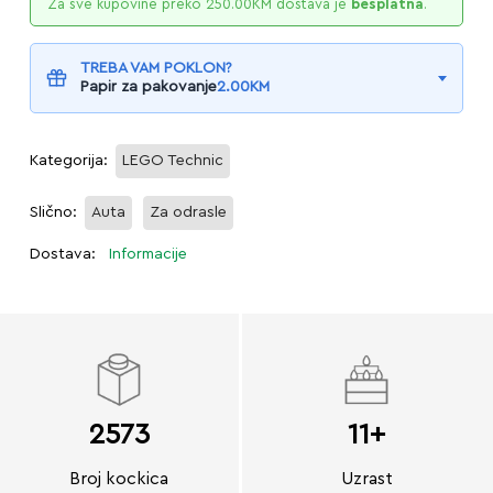
Za sve kupovine preko
250.00
KM
dostava je
besplatna
.
TREBA VAM POKLON?
Papir za pakovanje
2.00
KM
Kategorija:
LEGO Technic
Slično:
Auta
Za odrasle
Dostava:
Informacije
2573
11+
Broj kockica
Uzrast