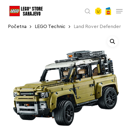
account
Skip
Menu
to
search
main
Početna
LEGO Technic
Land Rover Defender
content