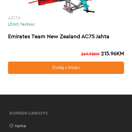
42174
LEGO Technic
Emirates Team New Zealand AC75 Jahta
215.96
KM
269.95
KM
Dodaj u korpu
KORISNI LINKOVI:
O nama