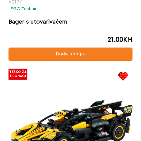
42197
LEGO Technic
Bager s utovarivačem
21.00
KM
Dodaj u korpu
TEŠKO ZA
PRONAĆI