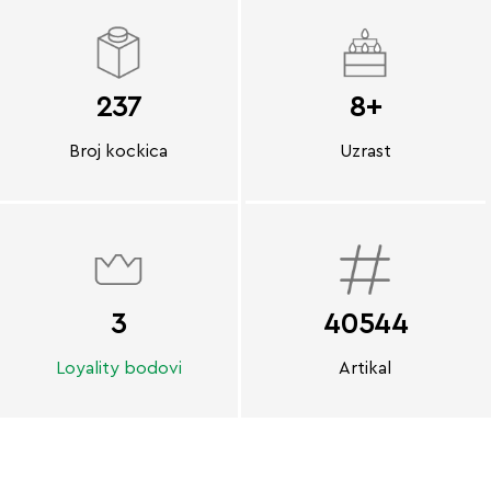
237
8+
Broj kockica
Uzrast
3
40544
Loyality bodovi
Artikal