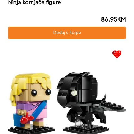
Ninja kornjače figure
86.95
KM
Dodaj u korpu