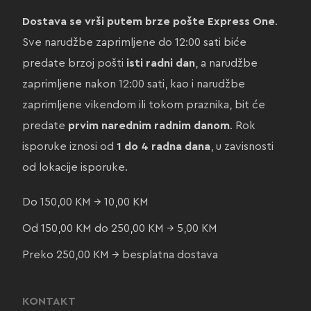
Dostava se vrši putem brze pošte Express One
.
Sve narudžbe zaprimljene do 12:00 sati biće
predate brzoj pošti
isti radni dan
, a narudžbe
zaprimljene nakon 12:00 sati, kao i narudžbe
zaprimljene vikendom ili tokom praznika, bit će
predate
prvim narednim radnim danom
. Rok
isporuke iznosi od
1 do 4 radna dana
, u zavisnosti
od lokacije isporuke.
Do 150,00 KM → 10,00 KM
Od 150,00 KM do 250,00 KM → 5,00 KM
Preko 250,00 KM → besplatna dostava
KONTAKT