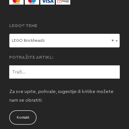
LEGO® TEME
LEGO Brickheadz
×
POTRAŽITE ARTIKL:
Za sve upite, pohvale, sugestije ili kritike možete
nam se obratiti:
Kontakt