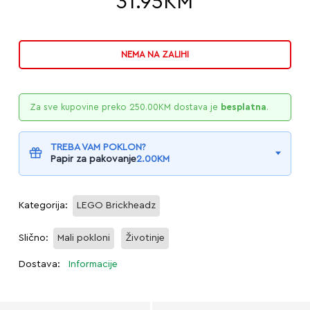
31.95
KM
NEMA NA ZALIHI
Za sve kupovine preko
250.00
KM
dostava je
besplatna
.
TREBA VAM POKLON?
Papir za pakovanje
2.00
KM
Kategorija:
LEGO Brickheadz
Slično:
Mali pokloni
Životinje
Dostava:
Informacije