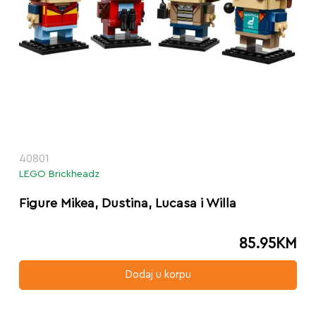
40801
LEGO Brickheadz
Figure Mikea, Dustina, Lucasa i Willa
85.95
KM
Dodaj u korpu