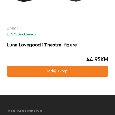
40802
LEGO Brickheadz
Luna Lovegood i Thestral figure
44.95
KM
Dodaj u korpu
KORISNI LINKOVI: