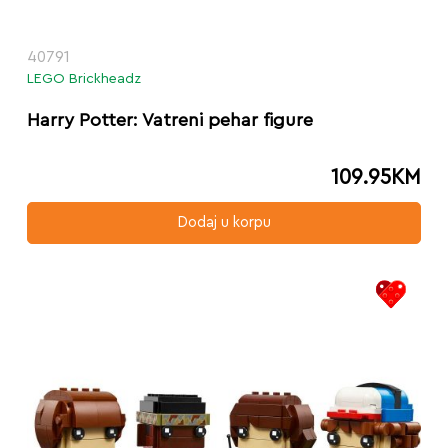
40791
LEGO Brickheadz
Harry Potter: Vatreni pehar figure
109.95
KM
Dodaj u korpu