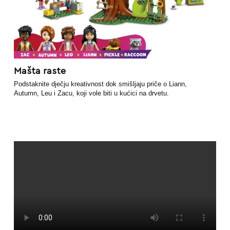
Mašta raste
Podstaknite dječju kreativnost dok smišljaju priče o Liann,
Autumn, Leu i Zacu, koji vole biti u kućici na drvetu.