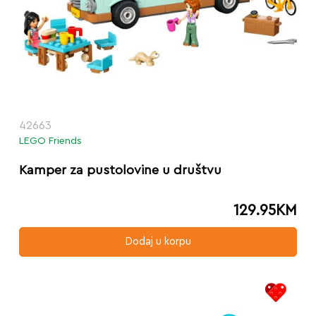
42663
LEGO Friends
Kamper za pustolovine u društvu
129.95
KM
Dodaj u korpu