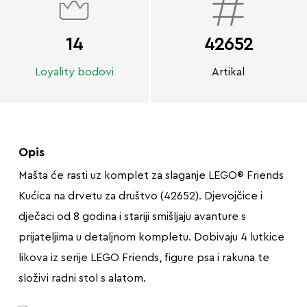
14
42652
Loyality bodovi
Artikal
Opis
Mašta će rasti uz komplet za slaganje LEGO® Friends
Kućica na drvetu za društvo (42652). Djevojčice i
dječaci od 8 godina i stariji smišljaju avanture s
prijateljima u detaljnom kompletu. Dobivaju 4 lutkice
likova iz serije LEGO Friends, figure psa i rakuna te
složivi radni stol s alatom.