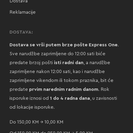
Dostava
Reklamacije
DOSTAVA:
Dostava se vrši putem brze pošte Express One
.
Sve narudžbe zaprimljene do 12:00 sati biće
predate brzoj pošti
isti radni dan
, a narudžbe
zaprimljene nakon 12:00 sati, kao i narudžbe
zaprimljene vikendom ili tokom praznika, bit će
predate
prvim narednim radnim danom
. Rok
isporuke iznosi od
1 do 4 radna dana
, u zavisnosti
od lokacije isporuke.
Do 150,00 KM → 10,00 KM