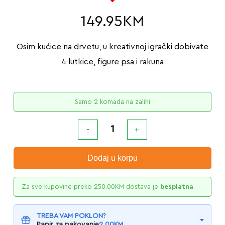
149.95
KM
Osim kućice na drvetu, u kreativnoj igrački dobivate
4 lutkice, figure psa i rakuna
Samo 2 komada na zalihi
Dodaj u korpu
Za sve kupovine preko
250.00
KM
dostava je
besplatna
.
TREBA VAM POKLON?
Papir za pakovanje
2.00
KM