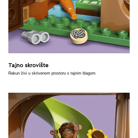
Tajno skrovište
Rakun živi u skrivenom prostoru s tajnim blagom.