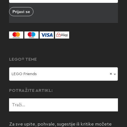
LEGO® TEME
LEGO Friends
×
POTRAŽITE ARTIKL:
Za sve upite, pohvale, sugestije ili kritike možete