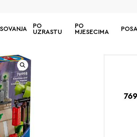
PO
PO
ESOVANJA
POS
UZRASTU
MJESECIMA
Početna
LEGO Sonic the 
769