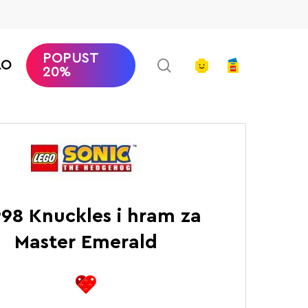
POPUST
search
account
AO
20%
Hedgehog™
Knuckles i hram za Master Emerald
98 Knuckles i hram za
Master Emerald