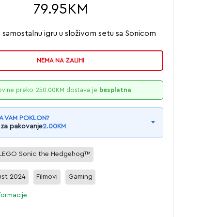
79.95
KM
 samostalnu igru u složivom setu sa Sonicom
NEMA NA ZALIHI
ovine preko
250.00
KM
dostava je
besplatna
.
A VAM POKLON?
 za pakovanje
2.00
KM
LEGO Sonic the Hedgehog™
st 2024
Filmovi
Gaming
formacije