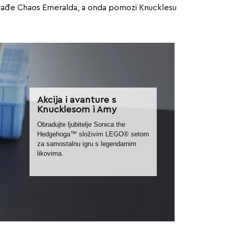
d krađe Chaos Emeralda, a onda pomozi Knucklesu
Akcija i avanture s
Knucklesom i Amy
Obradujte ljubitelje Sonica the
Hedgehoga™ složivim LEGO® setom
za samostalnu igru s legendarnim
likovima.