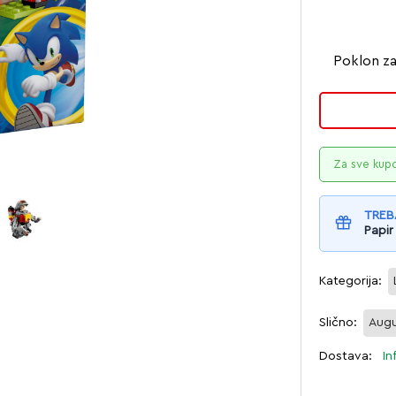
Poklon za
Za sve kup
TREB
Papir
Kategorija:
Slično:
Augu
Dostava:
In