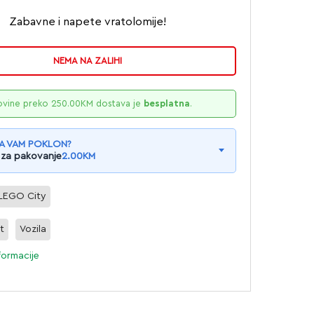
Zabavne i napete vratolomije!
NEMA NA ZALIHI
ovine preko
250.00
KM
dostava je
besplatna
.
A VAM POKLON?
 za pakovanje
2.00
KM
LEGO City
t
Vozila
formacije