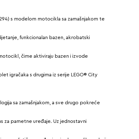
60294) s modelom motocikla sa zamašnjakom te
lijetanje, funkcionalan bazen, akrobatski
otocikl, čime aktiviraju bazen i izvode
mplet igračaka s drugima iz serije LEGO® City
logija sa zamašnjakom, a sve drugo pokreće
ions za pametne uređaje. Uz jednostavni