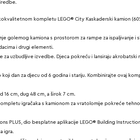
iredbe.
 visokokvalitetnom kompletu LEGO® City Kaskaderski kamion (
ljanje golemog kamiona s prostorom za rampe za ispaljivanje i s
dacima i drugi elementi.
 za uzbudljive izvedbe. Djeca pokreću i lansiraju akrobatski m
o koji dan za djecu od 6 godina i stariju. Kombinirajte ovaj ko
od 16 cm, dug 48 cm, a širok 7 cm.
u kompletu igračaka s kamionom za vratolomije pokreće tehno
ructions PLUS, dio besplatne aplikacije LEGO® Building Instruct
a igra.