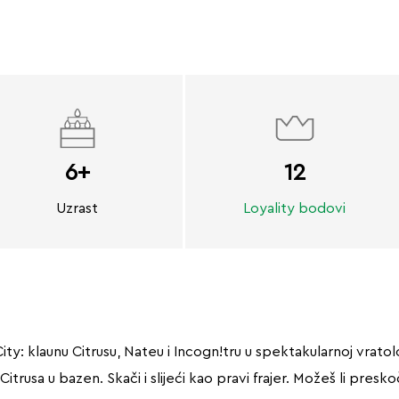
6+
12
Uzrast
Loyality bodovi
 City: klaunu Citrusu, Nateu i Incogn!tru u spektakularnoj vrat
trusa u bazen. Skači i slijeći kao pravi frajer. Možeš li presk