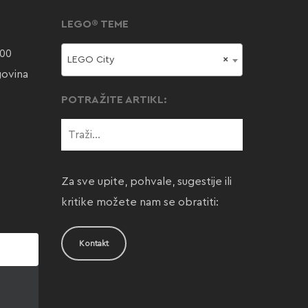
LEGO® TEME
000
LEGO City
×
govina
POTRAŽITE ARTIKL:
Za sve upite, pohvale, sugestije ili
kritike možete nam se obratiti:
Kontakt