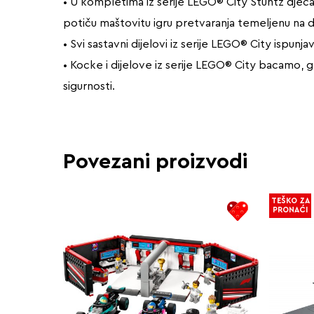
• U kompletima iz serije LEGO® City Stuntz djeca 
potiču maštovitu igru pretvaranja temeljenu na d
• Svi sastavni dijelovi iz serije LEGO® City ispunja
• Kocke i dijelove iz serije LEGO® City bacamo, g
sigurnosti.
Povezani proizvodi
TEŠKO ZA
PRONAĆI