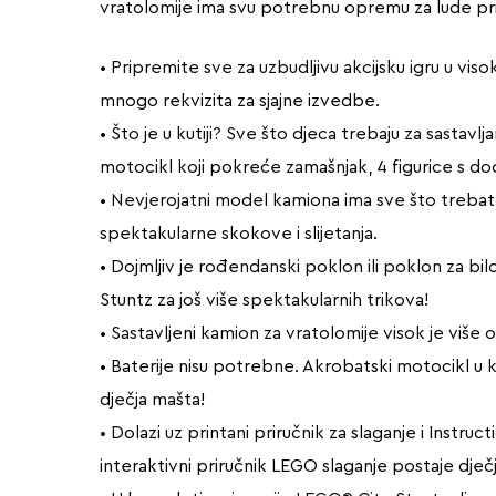
vratolomije ima svu potrebnu opremu za lude pr
• Pripremite sve za uzbudljivu akcijsku igru u
mnogo rekvizita za sjajne izvedbe.
• Što je u kutiji? Sve što djeca trebaju za sastav
motocikl koji pokreće zamašnjak, 4 figurice s do
• Nevjerojatni model kamiona ima sve što trebate
spektakularne skokove i slijetanja.
• Dojmljiv je rođendanski poklon ili poklon za bil
Stuntz za još više spektakularnih trikova!
• Sastavljeni kamion za vratolomije visok je više 
• Baterije nisu potrebne. Akrobatski motocikl 
dječja mašta!
• Dolazi uz printani priručnik za slaganje i Inst
interaktivni priručnik LEGO slaganje postaje dječj