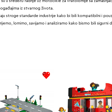
su u središtu radnje uz motocikle za vratolomije sa zamašnjac
ogađajima iz stvarnog života.
vaju stroge standarde industrije kako bi bili kompatibilni i pouz
rijemo, lomimo, savijamo i analiziramo kako bismo bili sigurni