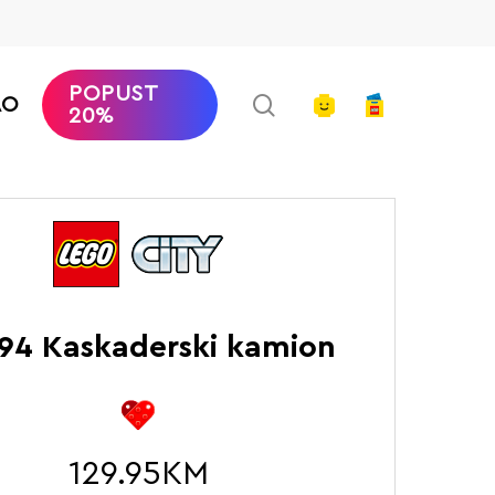
POPUST
search
account
AO
20%
Početna
LEGO City
Kaskaderski kamion
94 Kaskaderski kamion
129.95
KM