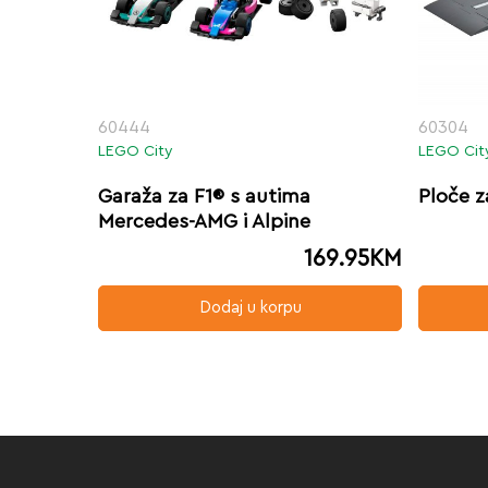
60444
60304
LEGO City
LEGO Cit
Garaža za F1® s autima
Ploče z
Mercedes-AMG i Alpine
169.95
KM
Dodaj u korpu