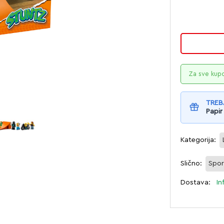
Za sve kup
TREB
Papir
Kategorija:
Slično:
Spor
Dostava:
In