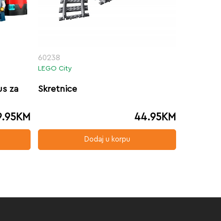
60238
LEGO City
us za
Skretnice
9.95
KM
44.95
KM
Dodaj u korpu