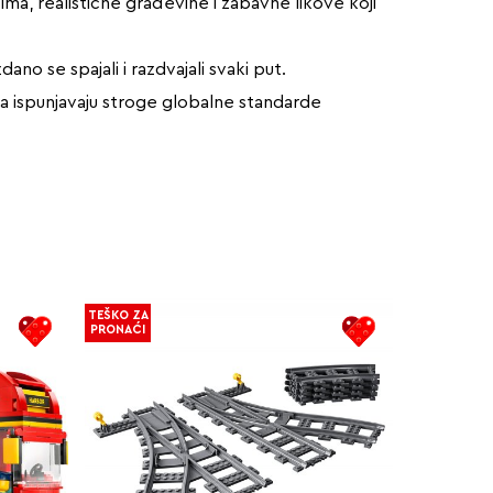
ima, realistične građevine i zabavne likove koji
dano se spajali i razdvajali svaki put.
 da ispunjavaju stroge globalne standarde
TEŠKO ZA
PRONAĆI