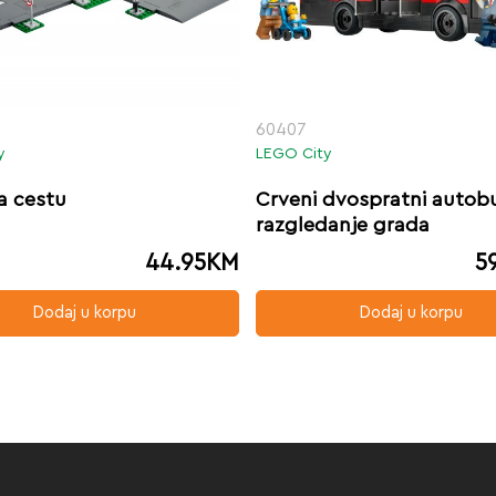
60407
y
LEGO City
a cestu
Crveni dvospratni autob
razgledanje grada
44.95
KM
5
Dodaj u korpu
Dodaj u korpu