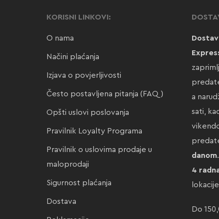
KORISNI LINKOVI:
DOSTA
O nama
Dostav
Expres
Načini plaćanja
zapriml
Izjava o povjerljivosti
predate
Često postavljena pitanja (FAQ)
a narud
sati, k
Opšti uslovi poslovanja
vikendo
Pravilnik Loyalty Programa
preda
Pravilnik o uslovima prodaje u
danom
maloprodaji
4 radn
Sigurnost plaćanja
lokacij
Dostava
Do 150,