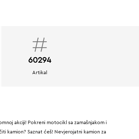
60294
Artikal
olomnoj akciji! Pokreni motocikl sa zamašnjakom i
očiti kamion? Saznat ćeš! Nevjerojatni kamion za