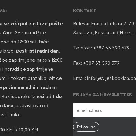
VA:
KONTAKT
a se vrši putem brze pošte
Bulevar Franca Lehara 2, 71
s One
. Sve narudžbe
Sarajevo, Bosnia and Herze
jene do 12:00 sati biće
Telefon:
+387 33 590 579
 brzoj pošti
isti radni dan
,
žbe zaprimljene nakon 12:00
Fax: +387 33 590 579
ao i narudžbe zaprimljene
m ili tokom praznika, bit će
Email:
info@svijetkockica.ba
te
prvim narednim radnim
PRIJAVA ZA NEWSLETTER
. Rok isporuke iznosi od
1 do
a dana
, u zavisnosti od
e isporuke.
00 KM → 10,00 KM