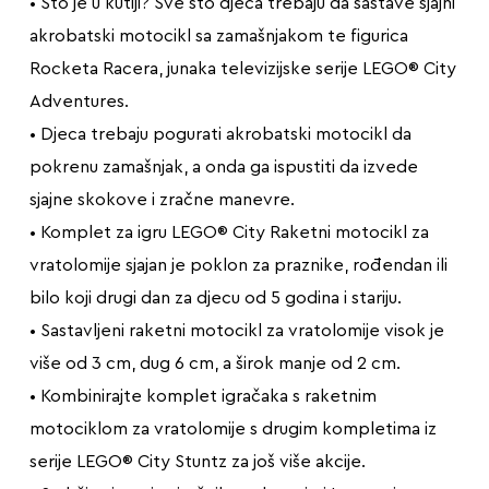
• Što je u kutiji? Sve što djeca trebaju da sastave sjajni
akrobatski motocikl sa zamašnjakom te figurica
Rocketa Racera, junaka televizijske serije LEGO® City
Adventures.
• Djeca trebaju pogurati akrobatski motocikl da
pokrenu zamašnjak, a onda ga ispustiti da izvede
sjajne skokove i zračne manevre.
• Komplet za igru LEGO® City Raketni motocikl za
vratolomije sjajan je poklon za praznike, rođendan ili
bilo koji drugi dan za djecu od 5 godina i stariju.
• Sastavljeni raketni motocikl za vratolomije visok je
više od 3 cm, dug 6 cm, a širok manje od 2 cm.
• Kombinirajte komplet igračaka s raketnim
motociklom za vratolomije s drugim kompletima iz
serije LEGO® City Stuntz za još više akcije.