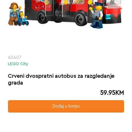
60407
LEGO City
Crveni dvospratni autobus za razgledanje
grada
59.95
KM
Dodaj u korpu