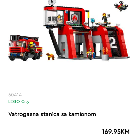
60414
LEGO City
Vatrogasna stanica sa kamionom
169.95
KM