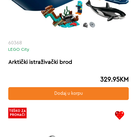
60368
LEGO City
Arktički istraživački brod
329.95
KM
Dodaj u korpu
TEŠKO ZA
PRONAĆI