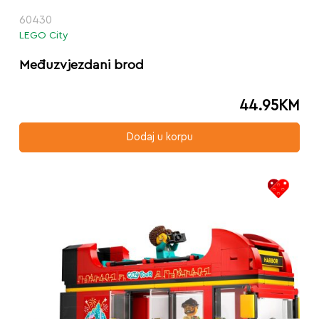
60430
LEGO City
Međuzvjezdani brod
44.95
KM
Dodaj u korpu