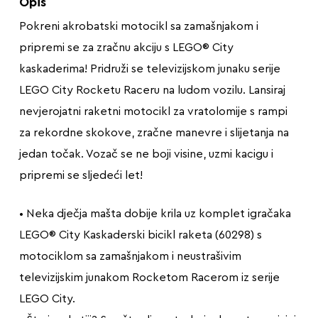
Opis
Pokreni akrobatski motocikl sa zamašnjakom i
pripremi se za zračnu akciju s LEGO® City
kaskaderima! Pridruži se televizijskom junaku serije
LEGO City Rocketu Raceru na ludom vozilu. Lansiraj
nevjerojatni raketni motocikl za vratolomije s rampi
za rekordne skokove, zračne manevre i slijetanja na
jedan točak. Vozač se ne boji visine, uzmi kacigu i
pripremi se sljedeći let!
• Neka dječja mašta dobije krila uz komplet igračaka
LEGO® City Kaskaderski bicikl raketa (60298) s
motociklom sa zamašnjakom i neustrašivim
televizijskim junakom Rocketom Racerom iz serije
LEGO City.