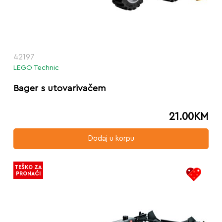
42197
LEGO Technic
Bager s utovarivačem
21.00
KM
Dodaj u korpu
TEŠKO ZA
PRONAĆI