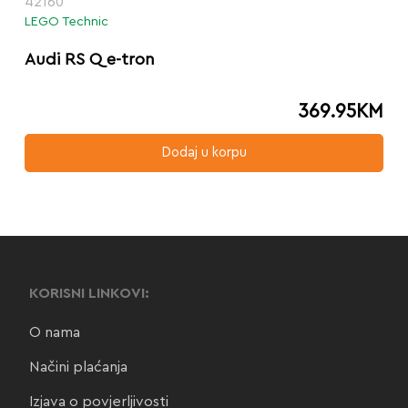
42160
LEGO Technic
Audi RS Q e-tron
369.95
KM
Dodaj u korpu
KORISNI LINKOVI:
O nama
Načini plaćanja
Izjava o povjerljivosti