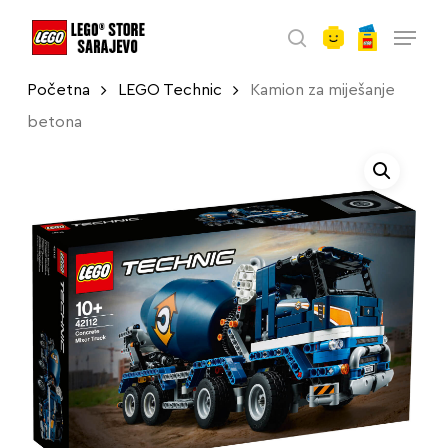
account
Skip
Menu
to
search
main
Početna
LEGO Technic
Kamion za miješanje
content
betona