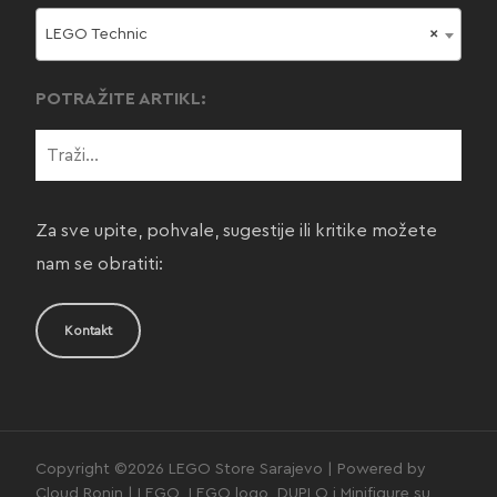
LEGO Technic
×
POTRAŽITE ARTIKL:
Za sve upite, pohvale, sugestije ili kritike možete
nam se obratiti:
Kontakt
Copyright ©2026 LEGO Store Sarajevo | Powered by
Cloud Ronin | LEGO, LEGO logo, DUPLO i Minifigure su