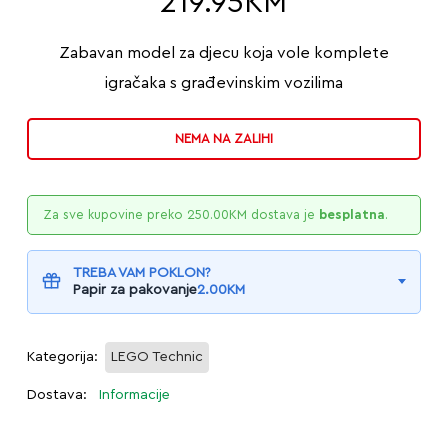
219.95
KM
Zabavan model za djecu koja vole komplete
igračaka s građevinskim vozilima
NEMA NA ZALIHI
Za sve kupovine preko
250.00
KM
dostava je
besplatna
.
TREBA VAM POKLON?
Papir za pakovanje
2.00
KM
Kategorija:
LEGO Technic
Dostava:
Informacije