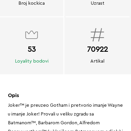
Broj kockica
Uzrast
53
70922
Loyality bodovi
Artikal
Opis
Joker™ je preuzeo Gotham i pretvorio imanje Wayne
u imanje Joker! Provali u veliku zgradu sa
Batmanom™, Barbarom Gordon, Alfredom