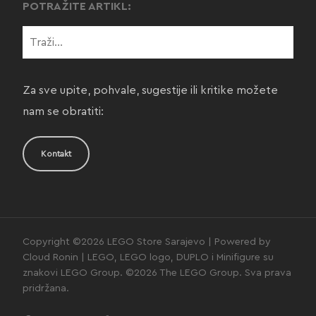
POTRAŽITE ARTIKL:
Za sve upite, pohvale, sugestije ili kritike možete
nam se obratiti:
Kontakt
Copyright ©2026 LEGO Store Sarajevo | Powered by
Cloud Ronin | LEGO, LEGO logo, DUPLO i Minifigure su
znakovi LEGO Group. ©2026 The LEGO Group. Sva prava
pridržana.