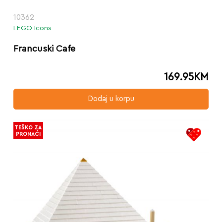
10362
LEGO Icons
Francuski Cafe
169.95
KM
Dodaj u korpu
TEŠKO ZA
PRONAĆI