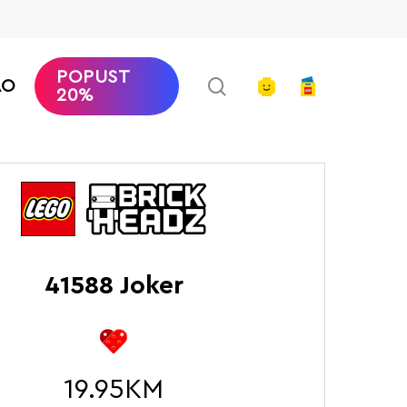
POPUST
search
account
AO
20%
Početna
LEGO Brickheadz
Joker
41588 Joker
19.95
KM