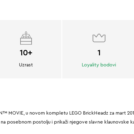
10+
1
Uzrast
Loyality bodovi
™ MOVIE, u novom kompletu LEGO BrickHeadz za mart 2017. P
a na posebnom postolju i prikaži njegove slavne klaunovske ka