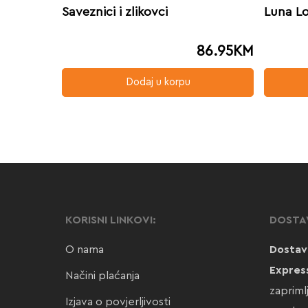
Saveznici i zlikovci
Luna Lo
86.95
KM
Dodaj u korpu
KORISNI LINKOVI:
DOSTA
O nama
Dostav
Expres
Načini plaćanja
zapriml
Izjava o povjerljivosti