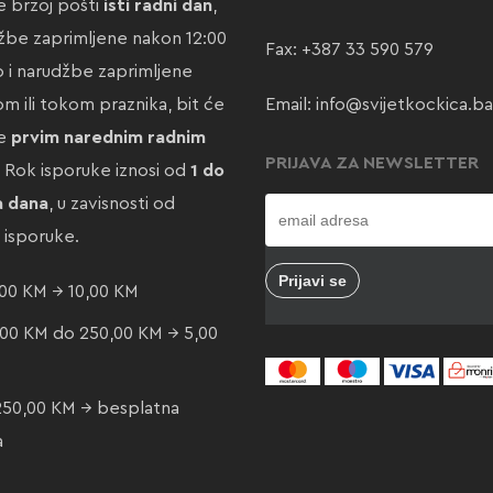
 brzoj pošti
isti radni dan
,
žbe zaprimljene nakon 12:00
Fax: +387 33 590 579
ao i narudžbe zaprimljene
m ili tokom praznika, bit će
Email:
info@svijetkockica.ba
te
prvim narednim radnim
PRIJAVA ZA NEWSLETTER
. Rok isporuke iznosi od
1 do
a dana
, u zavisnosti od
e isporuke.
00 KM → 10,00 KM
00 KM do 250,00 KM → 5,00
250,00 KM → besplatna
a