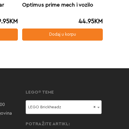
ar
Optimus prime mech i vozilo
9.95
KM
44.95
KM
Dodaj u korpu
LEGO® TEME
000
LEGO Brickheadz
×
govina
POTRAŽITE ARTIKL: