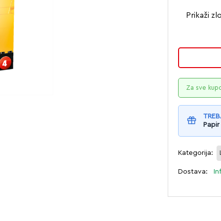
Prikaži z
Za sve kup
TREB
Papir
Kategorija:
Dostava:
In