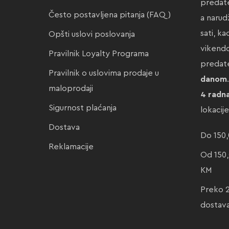
predate
Često postavljena pitanja (FAQ)
a narud
sati, k
Opšti uslovi poslovanja
vikendo
Pravilnik Loyalty Programa
preda
Pravilnik o uslovima prodaje u
danom
maloprodaji
4 radn
Sigurnost plaćanja
lokacij
Dostava
Do 150,
Reklamacije
Od 150,
KM
Preko 
dostav