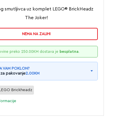
log smutljivca uz komplet LEGO® BrickHeadz
The Joker!
NEMA NA ZALIHI
ovine preko
250.00
KM
dostava je
besplatna
.
A VAM POKLON?
 za pakovanje
2.00
KM
LEGO Brickheadz
formacije