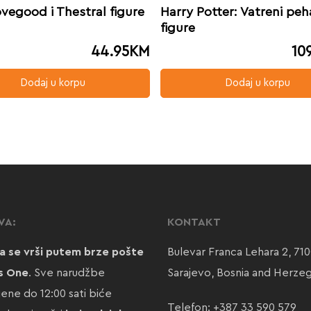
vegood i Thestral figure
Harry Potter: Vatreni peh
figure
44.95
KM
10
Dodaj u korpu
Dodaj u korpu
VA:
KONTAKT
a se vrši putem brze pošte
Bulevar Franca Lehara 2, 71
s One
. Sve narudžbe
Sarajevo, Bosnia and Herze
jene do 12:00 sati biće
Telefon:
+387 33 590 579