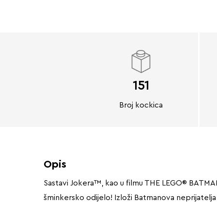
151
Broj kockica
Opis
Sastavi Jokera™, kao u filmu THE LEGO® BATMAN
šminkersko odijelo! Izloži Batmanova neprijatelj