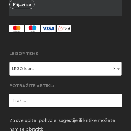
LEGO® TEME
LEGO Icons
×
POTRAŽITE ARTIKL:
Za sve upite, pohvale, sugestije ili kritike možete
nam se obratiti: