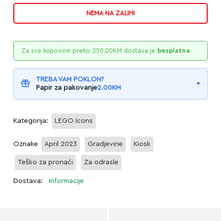
NEMA NA ZALIHI
Za sve kupovine preko
250.00
KM
dostava je
besplatna
.
TREBA VAM POKLON?
Papir za pakovanje
2.00
KM
Kategorija:
LEGO Icons
Oznake
April 2023
Gradjevine
Kiosk
Teško za pronaći
Za odrasle
Dostava:
Informacije