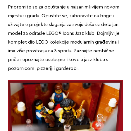
Pripremite se za opuštanje u najzanimljivijem novom
mjestu u gradu. Opustite se, zaboravite na brige i
uživajte u projektu slaganja za svoju dušu uz detaljan
model za odrasle LEGO® Icons Jazz klub. Dojmljivi je
komplet dio LEGO kolekcije modularnih građevina i
ima više prostorija na 3 sprata. Saznajte neobične
priče i upoznajte osebujne likove u jazz klubu s
pozornicom, pizzeriji i garderobi.