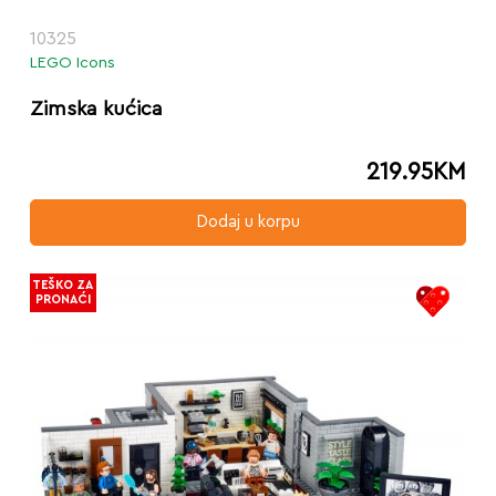
10325
LEGO Icons
Zimska kućica
219.95
KM
Dodaj u korpu
TEŠKO ZA
PRONAĆI