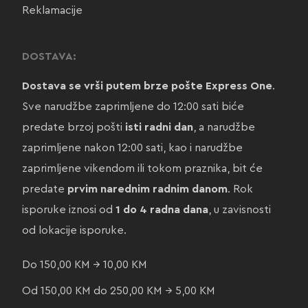
Reklamacije
DOSTAVA:
Dostava se vrši putem brze pošte Express One
.
Sve narudžbe zaprimljene do 12:00 sati biće
predate brzoj pošti
isti radni dan
, a narudžbe
zaprimljene nakon 12:00 sati, kao i narudžbe
zaprimljene vikendom ili tokom praznika, bit će
predate
prvim narednim radnim danom
. Rok
isporuke iznosi od
1 do 4 radna dana
, u zavisnosti
od lokacije isporuke.
Do 150,00 KM → 10,00 KM
Od 150,00 KM do 250,00 KM → 5,00 KM