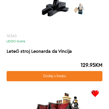
10363
LEGO Icons
Leteći stroj Leonarda da Vincija
129.95
KM
Dodaj u korpu