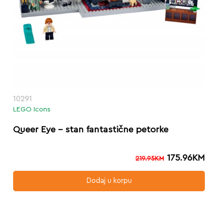
10291
LEGO Icons
Queer Eye – stan fantastične petorke
175.96
KM
219.95
KM
Dodaj u korpu