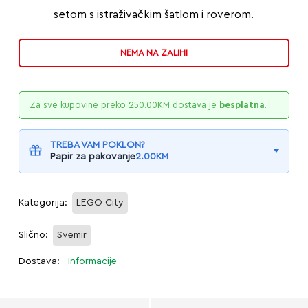
setom s istraživačkim šatlom i roverom.
NEMA NA ZALIHI
Za sve kupovine preko
250.00
KM
dostava je
besplatna
.
TREBA VAM POKLON?
Papir za pakovanje
2.00
KM
Kategorija:
LEGO City
Slično:
Svemir
Dostava:
Informacije