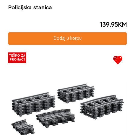
Policijska stanica
139.95
KM
Dodaj u korpu
TEŠKO ZA
PRONAĆI