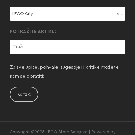
LEGO City
×
POTRAŽITE ARTIKL:
Za sve upite, pohvale, sugestije ili kritike možete
nam se obratiti:
Kontakt
Copyright ©2026 LEGO Store Sarajevo | Powered by