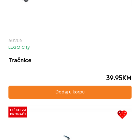
60205
LEGO City
Tračnice
39.95
KM
Dodaj u korpu
TEŠKO ZA
PRONAĆI