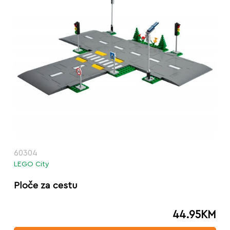
60304
LEGO City
Ploče za cestu
44.95
KM