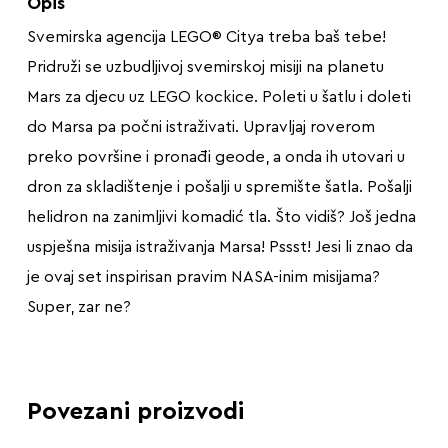
Opis
Svemirska agencija LEGO® Citya treba baš tebe!
Pridruži se uzbudljivoj svemirskoj misiji na planetu
Mars za djecu uz LEGO kockice. Poleti u šatlu i doleti
do Marsa pa počni istraživati. Upravljaj roverom
preko površine i pronađi geode, a onda ih utovari u
dron za skladištenje i pošalji u spremište šatla. Pošalji
helidron na zanimljivi komadić tla. Što vidiš? Još jedna
uspješna misija istraživanja Marsa! Pssst! Jesi li znao da
je ovaj set inspirisan pravim NASA-inim misijama?
Super, zar ne?
Povezani proizvodi