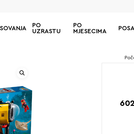
PO
PO
ESOVANJA
POS
UZRASTU
MJESECIMA
Poč
602