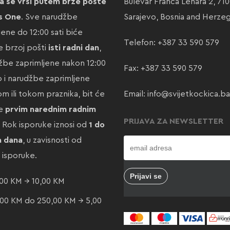
a se vrši putem brze pošte
Bulevar Franca Lehara 2, 71
s One
. Sve narudžbe
Sarajevo, Bosnia and Herze
jene do 12:00 sati biće
Telefon:
+387 33 590 579
 brzoj pošti
isti radni dan
,
žbe zaprimljene nakon 12:00
Fax: +387 33 590 579
ao i narudžbe zaprimljene
m ili tokom praznika, bit će
Email:
info@svijetkockica.ba
te
prvim narednim radnim
PRIJAVA ZA NEWSLETTER
. Rok isporuke iznosi od
1 do
a dana
, u zavisnosti od
e isporuke.
00 KM → 10,00 KM
00 KM do 250,00 KM → 5,00