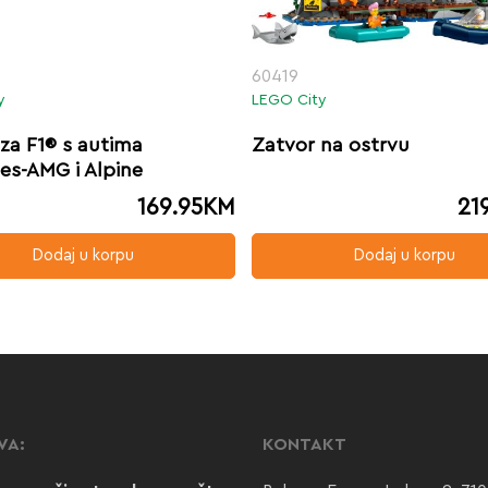
60419
y
LEGO City
za F1® s autima
Zatvor na ostrvu
es-AMG i Alpine
169.95
KM
21
Dodaj u korpu
Dodaj u korpu
VA:
KONTAKT