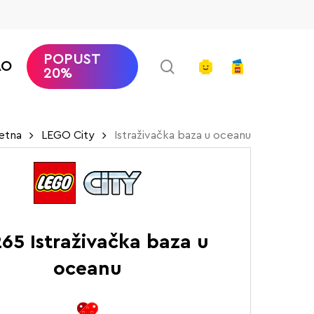
POPUST
search
account
AO
20%
etna
LEGO City
Istraživačka baza u oceanu
65 Istraživačka baza u
oceanu