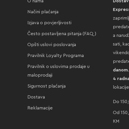
O nama
Dostav
Expres
Načini plaćanja
zapriml
Izjava o povjerljivosti
predate
Često postavljena pitanja (FAQ)
a narud
sati, k
Opšti uslovi poslovanja
vikendo
Pravilnik Loyalty Programa
preda
Pravilnik o uslovima prodaje u
danom
maloprodaji
4 radn
Sigurnost plaćanja
lokacij
Dostava
Do 150,
Reklamacije
Od 150,
KM