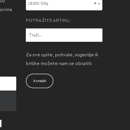
000
LEGO City
×
govina
POTRAŽITE ARTIKL:
Za sve upite, pohvale, sugestije ili
kritike možete nam se obratiti:
Kontakt