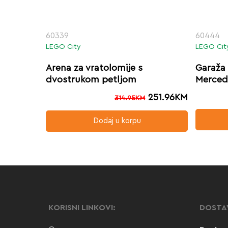
60339
60444
LEGO City
LEGO Cit
Arena za vratolomije s
Garaža 
dvostrukom petljom
Merced
251.96
KM
314.95
KM
Dodaj u korpu
KORISNI LINKOVI:
DOSTA