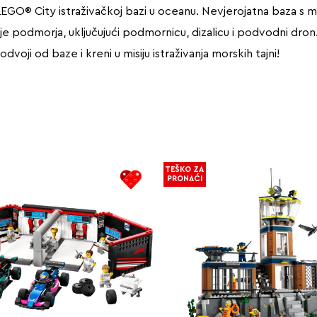
 LEGO® City istraživačkoj bazi u oceanu. Nevjerojatna baza s m
nje podmorja, uključujući podmornicu, dizalicu i podvodni dron.
voji od baze i kreni u misiju istraživanja morskih tajni!
TEŠKO ZA
PRONAĆI