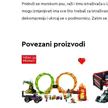
Pridruži se morskom psu, raži i timu istraživača u
mogu izmjenjivati ima sve što trebaš za istraživa
dekompresiju i ukrcaj se u podmornicu. Zatim se od
Povezani proizvodi
TEŠKO ZA
PRONAĆI