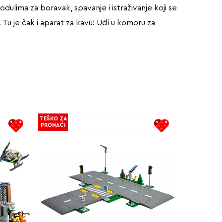
odulima za boravak, spavanje i istraživanje koji se
 Tu je čak i aparat za kavu! Uđi u komoru za
TEŠKO ZA
PRONAĆI