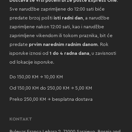
Dostava se vrši putem brze pošte Express One
.
Sve narudžbe zaprimljene do 12:00 sati biće
predate brzoj pošti
isti radni dan
, a narudžbe
zaprimljene nakon 12:00 sati, kao i narudžbe
zaprimljene vikendom ili tokom praznika, bit će
predate
prvim narednim radnim danom
. Rok
isporuke iznosi od
1 do 4 radna dana
, u zavisnosti
od lokacije isporuke.
Do 150,00 KM → 10,00 KM
Od 150,00 KM do 250,00 KM → 5,00 KM
Preko 250,00 KM → besplatna dostava
KONTAKT
Bulevar Franca Lehara 2, 71000 Sarajevo, Bosnia and