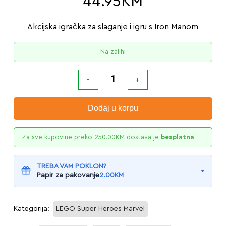
44.95
KM
Akcijska igračka za slaganje i igru s Iron Manom
Na zalihi
Dodaj u korpu
Za sve kupovine preko
250.00
KM
dostava je
besplatna
.
TREBA VAM POKLON?
Papir za pakovanje
2.00
KM
Kategorija:
LEGO Super Heroes Marvel