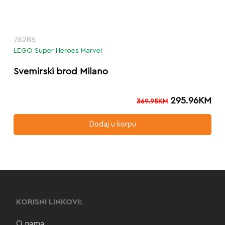
76286
LEGO Super Heroes Marvel
Svemirski brod Milano
295.96
KM
369.95
KM
Dodaj u korpu
KORISNI LINKOVI:
O nama