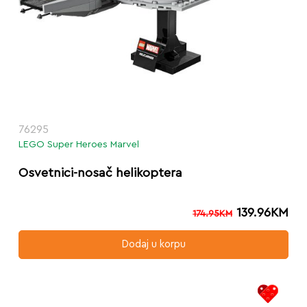
76295
LEGO Super Heroes Marvel
Osvetnici-nosač helikoptera
139.96
KM
174.95
KM
Dodaj u korpu