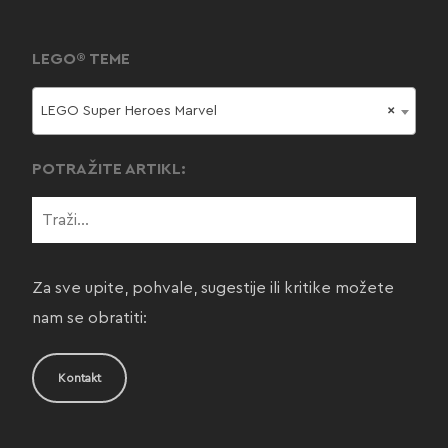
LEGO® TEME
LEGO Super Heroes Marvel
×
POTRAŽITE ARTIKL:
Za sve upite, pohvale, sugestije ili kritike možete
nam se obratiti:
Kontakt