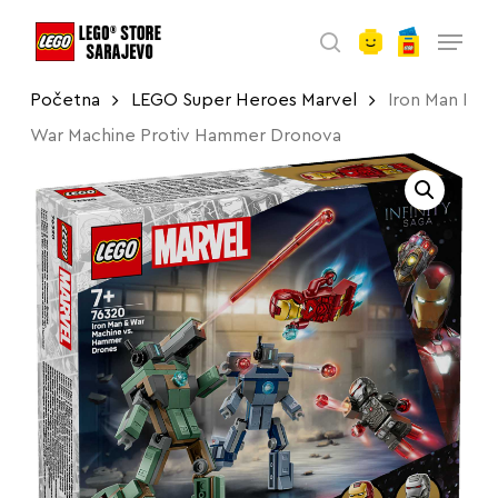
account
Skip
Menu
to
search
main
Početna
LEGO Super Heroes Marvel
Iron Man I
content
War Machine Protiv Hammer Dronova