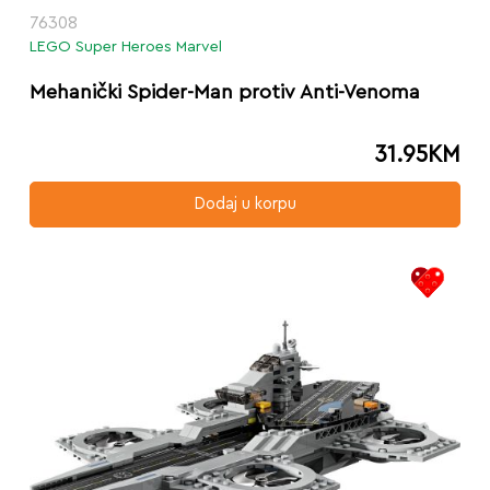
76308
LEGO Super Heroes Marvel
Mehanički Spider-Man protiv Anti-Venoma
31.95
KM
Dodaj u korpu