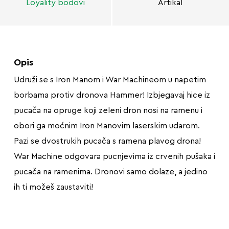
Loyality bodovi
Artikal
Opis
Udruži se s Iron Manom i War Machineom u napetim
borbama protiv dronova Hammer! Izbjegavaj hice iz
pucača na opruge koji zeleni dron nosi na ramenu i
obori ga moćnim Iron Manovim laserskim udarom.
Pazi se dvostrukih pucača s ramena plavog drona!
War Machine odgovara pucnjevima iz crvenih pušaka i
pucača na ramenima. Dronovi samo dolaze, a jedino
ih ti možeš zaustaviti!