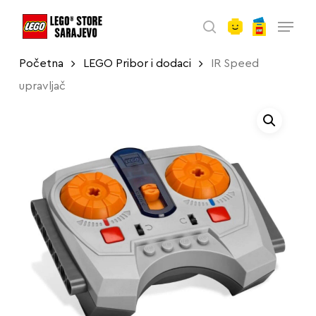
account
Skip
Menu
to
search
main
Početna
LEGO Pribor i dodaci
IR Speed
content
upravljač