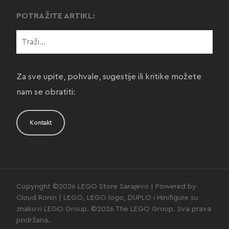
POTRAŽITE ARTIKL:
Za sve upite, pohvale, sugestije ili kritike možete
nam se obratiti:
Kontakt
Copyright ©2026 LEGO Store Sarajevo | Powered by
Cloud Ronin | LEGO, LEGO logo, DUPLO i Minifigure su
znakovi LEGO Group. ©2026 The LEGO Group. Sva prava
pridržana.