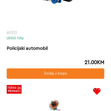
60312
LEGO City
Policijski automobil
21.00
KM
Dodaj u korpu
TEŠKO ZA
PRONAĆI