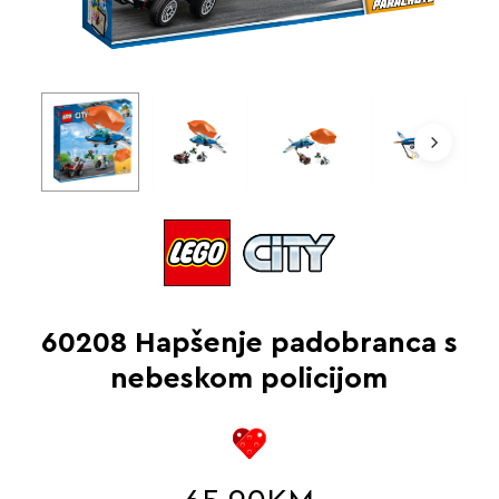
60208 Hapšenje padobranca s
nebeskom policijom