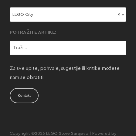
LEGO City
×
POTRAŽITE ARTIKL:
Za sve upite, pohvale, sugestije ili kritike možete
nam se obratiti:
Kontakt
Copyright ©2026 LEGO Store Sarajevo | Powered by