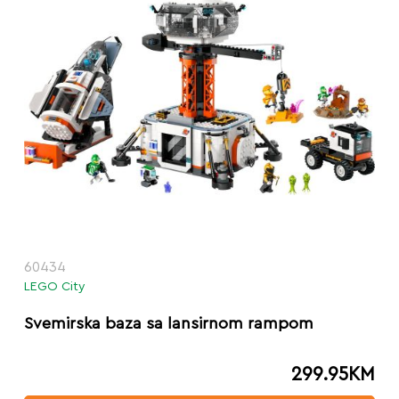
60434
LEGO City
Svemirska baza sa lansirnom rampom
299.95
KM