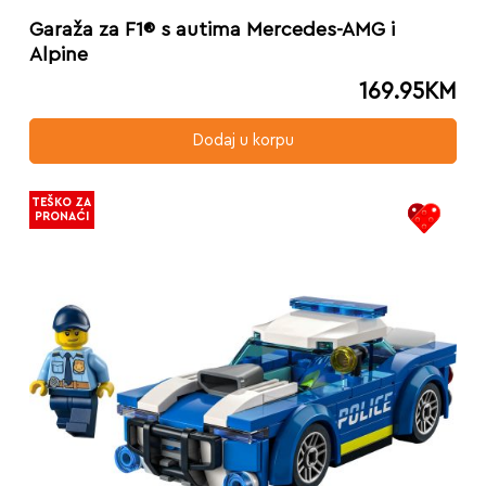
Garaža za F1® s autima Mercedes-AMG i
Alpine
169.95
KM
Dodaj u korpu
TEŠKO ZA
PRONAĆI