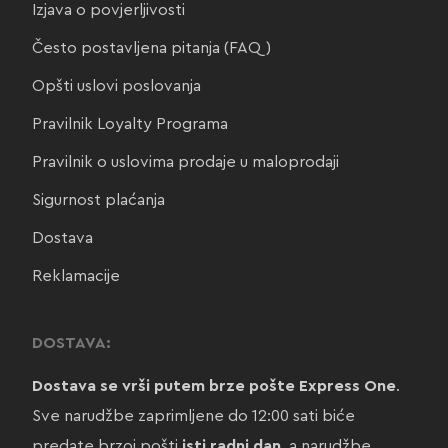
Izjava o povjerljivosti
Često postavljena pitanja (FAQ)
Opšti uslovi poslovanja
Pravilnik Loyalty Programa
Pravilnik o uslovima prodaje u maloprodaji
Sigurnost plaćanja
Dostava
Reklamacije
DOSTAVA:
Dostava se vrši putem brze pošte Express One
.
Sve narudžbe zaprimljene do 12:00 sati biće
predate brzoj pošti
isti radni dan
, a narudžbe