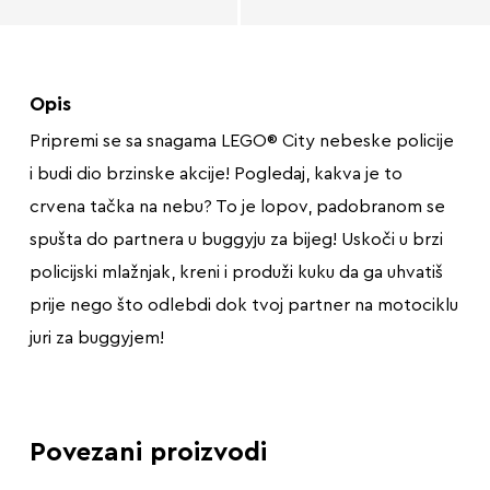
Opis
Pripremi se sa snagama LEGO® City nebeske policije
i budi dio brzinske akcije! Pogledaj, kakva je to
crvena tačka na nebu? To je lopov, padobranom se
spušta do partnera u buggyju za bijeg! Uskoči u brzi
policijski mlažnjak, kreni i produži kuku da ga uhvatiš
prije nego što odlebdi dok tvoj partner na motociklu
juri za buggyjem!
Povezani proizvodi