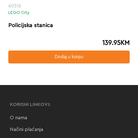
60316
LEGO City
Policijska stanica
139.95
KM
Dodaj u korpu
KORISNI LINKOVI:
O nama
Načini plaćanja