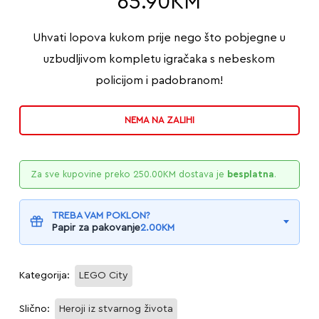
65.90
KM
Uhvati lopova kukom prije nego što pobjegne u
uzbudljivom kompletu igračaka s nebeskom
policijom i padobranom!
NEMA NA ZALIHI
Za sve kupovine preko
250.00
KM
dostava je
besplatna
.
TREBA VAM POKLON?
Papir za pakovanje
2.00
KM
Kategorija:
LEGO City
Slično:
Heroji iz stvarnog života