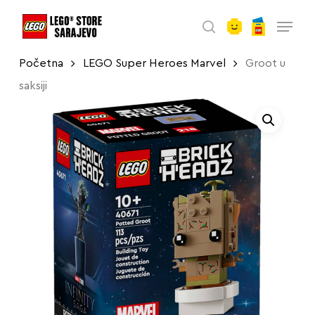
account
Skip
Menu
to
search
main
Početna
LEGO Super Heroes Marvel
Groot u
content
saksiji