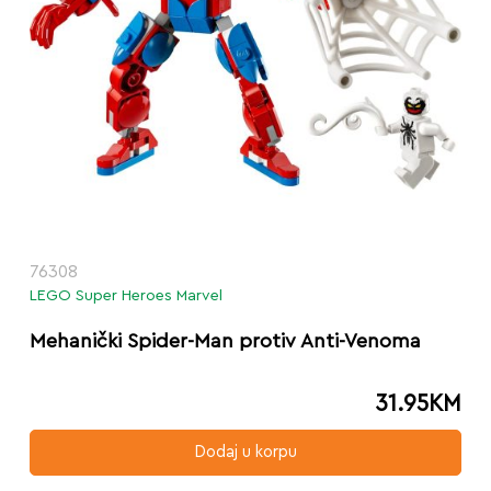
76308
LEGO Super Heroes Marvel
Mehanički Spider-Man protiv Anti-Venoma
31.95
KM
Dodaj u korpu