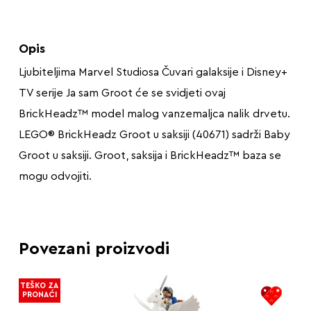
Opis
Ljubiteljima Marvel Studiosa Čuvari galaksije i Disney+
TV serije Ja sam Groot će se svidjeti ovaj
BrickHeadz™ model malog vanzemaljca nalik drvetu.
LEGO® BrickHeadz Groot u saksiji (40671) sadrži Baby
Groot u saksiji. Groot, saksija i BrickHeadz™ baza se
mogu odvojiti.
Povezani proizvodi
TEŠKO ZA
PRONAĆI