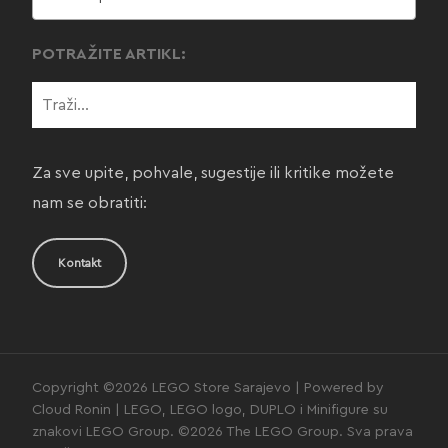
POTRAŽITE ARTIKL:
Za sve upite, pohvale, sugestije ili kritike možete
nam se obratiti:
Kontakt
Copyright ©2026 LEGO Store Sarajevo | Powered by
Cloud Ronin | LEGO, LEGO logo, DUPLO i Minifigure su
znakovi LEGO Group. ©2026 The LEGO Group. Sva prava