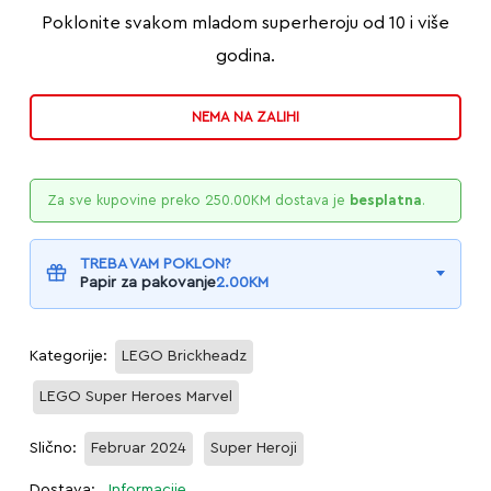
Poklonite svakom mladom superheroju od 10 i više
godina.
NEMA NA ZALIHI
Za sve kupovine preko
250.00
KM
dostava je
besplatna
.
TREBA VAM POKLON?
Papir za pakovanje
2.00
KM
Kategorije:
LEGO Brickheadz
LEGO Super Heroes Marvel
Slično:
Februar 2024
Super Heroji
Dostava:
Informacije