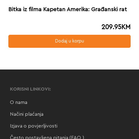
Bitka iz filma Kapetan Amerika: Građanski rat
209.95
KM
Dodaj u korpu
KORISNI LINKOVI:
O nama
Načini plaćanja
Izjava o povjerljivosti
Često postavljena pitanja (FAQ)