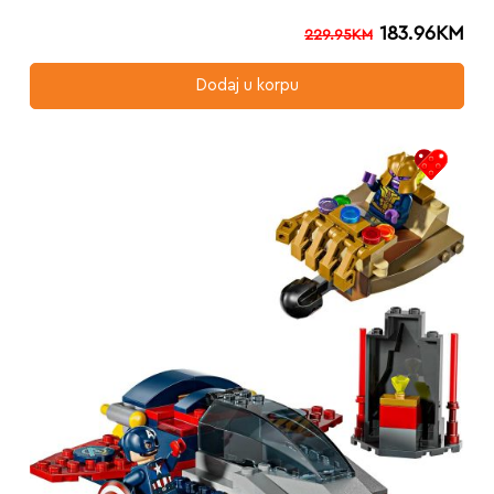
183.96
KM
229.95
KM
Dodaj u korpu