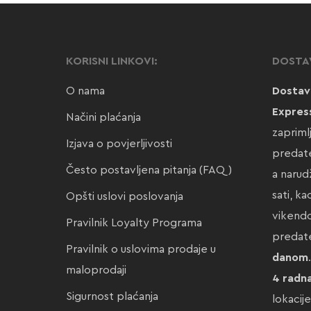
KORISNI LINKOVI:
DOSTA
O nama
Dostav
Expres
Načini plaćanja
zapriml
Izjava o povjerljivosti
predate
Često postavljena pitanja (FAQ)
a narud
sati, k
Opšti uslovi poslovanja
vikendo
Pravilnik Loyalty Programa
preda
Pravilnik o uslovima prodaje u
danom
maloprodaji
4 radn
Sigurnost plaćanja
lokacij