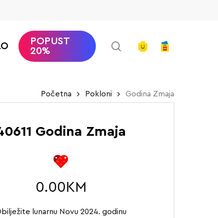
POPUST
search
account
AO
20%
Početna
Pokloni
Godina Zmaja
40611 Godina Zmaja
0.00
KM
bilježite lunarnu Novu 2024. godinu