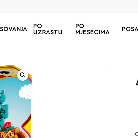
PO
PO
ESOVANJA
POS
UZRASTU
MJESECIMA
O