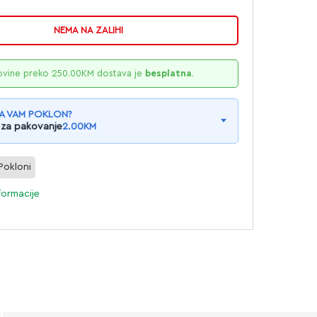
NEMA NA ZALIHI
ovine preko
250.00
KM
dostava je
besplatna
.
A VAM POKLON?
 za pakovanje
2.00
KM
Pokloni
formacije