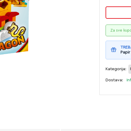
Za sve kup
TREB
Papir
Kategorija:
Dostava:
In