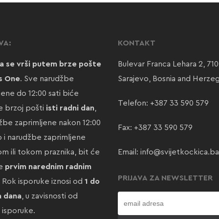
VA:
KONTAKT
a se vrši putem brze pošte
Bulevar Franca Lehara 2, 71
s One
. Sve narudžbe
Sarajevo, Bosnia and Herze
jene do 12:00 sati biće
Telefon:
+387 33 590 579
 brzoj pošti
isti radni dan
,
žbe zaprimljene nakon 12:00
Fax: +387 33 590 579
ao i narudžbe zaprimljene
m ili tokom praznika, bit će
Email:
info@svijetkockica.ba
te
prvim narednim radnim
PRIJAVA ZA NEWSLETTER
. Rok isporuke iznosi od
1 do
a dana
, u zavisnosti od
e isporuke.