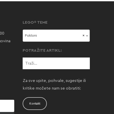
LEGO® TEME
000
Pokloni
×
govina
POTRAŽITE ARTIKL:
Za sve upite, pohvale, sugestije ili
kritike možete nam se obratiti:
Kontakt