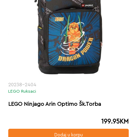
20238-2404
LEGO Ruksaci
LEGO Ninjago Arin Optimo Šk.Torba
199.95
KM
Dodaj u korpu