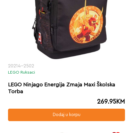
20214-2502
LEGO Ruksaci
LEGO Ninjago Energija Zmaja Maxi Školska
Torba
269.95
KM
Dodaj u korpu