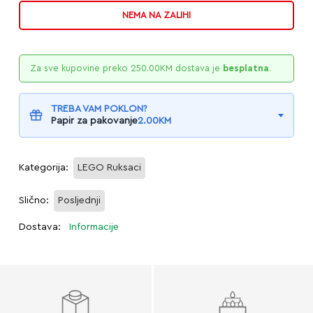
NEMA NA ZALIHI
Za sve kupovine preko
250.00
KM
dostava je
besplatna
.
TREBA VAM POKLON?
Papir za pakovanje
2.00
KM
Kategorija:
LEGO Ruksaci
Slično:
Posljednji
Dostava:
Informacije