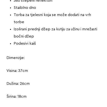
360 stepeni reflektori
Staiblno dno
Torba za tjelesni koja se može dodati na vrh
torbe
Izolirani prednji džep za kutiju za užinu i mrežasti
bočni džep
Podesivi kaiš
Dimenzije:
Visina: 37cm
Dužina: 26cm
Širina: 18cm