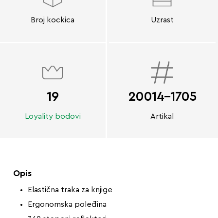
Broj kockica
Uzrast
19
20014-1705
Loyality bodovi
Artikal
Opis
Elastična traka za knjige
Ergonomska poleđina