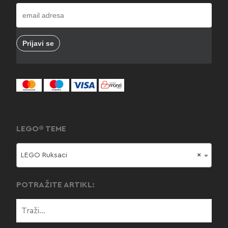
LEGO® TEME
LEGO Ruksaci
×
POTRAŽITE ARTIKL: