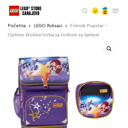
account
Skip
Menu
to
search
main
Početna
LEGO Ruksaci
Friends Popstar –
content
Optimo školska torba sa torbom za tjelesni