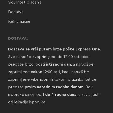
Sigurnost plaćanja
Dostava
Reklamacije
DOSTAVA:
Dostava se vrši putem brze pošte Express One
.
Sve narudžbe zaprimljene do 12:00 sati biće
predate brzoj pošti
isti radni dan
, a narudžbe
zaprimljene nakon 12:00 sati, kao i narudžbe
zaprimljene vikendom ili tokom praznika, bit će
predate
prvim narednim radnim danom
. Rok
isporuke iznosi od
1 do 4 radna dana
, u zavisnosti
od lokacije isporuke.