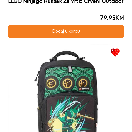
LEGO Ninjago Ruksak Za Vrtić Crveni Outdoor
79.95
KM
Dodaj u korpu