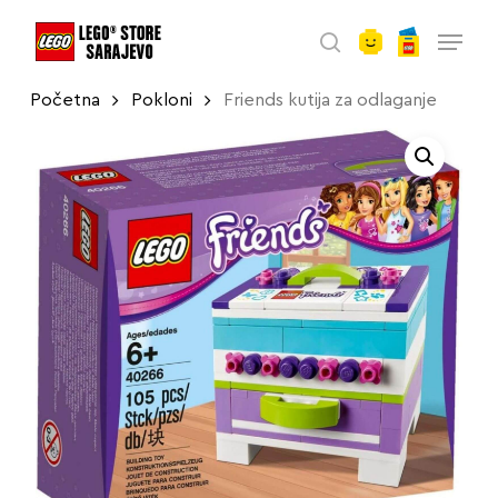
account
Skip
Menu
to
search
main
Početna
Pokloni
Friends kutija za odlaganje
content