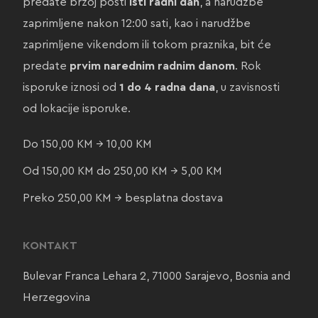
predate brzoj pošti
isti radni dan
, a narudžbe
zaprimljene nakon 12:00 sati, kao i narudžbe
zaprimljene vikendom ili tokom praznika, bit će
predate
prvim narednim radnim danom
. Rok
isporuke iznosi od
1 do 4 radna dana
, u zavisnosti
od lokacije isporuke.
Do 150,00 KM → 10,00 KM
Od 150,00 KM do 250,00 KM → 5,00 KM
Preko 250,00 KM → besplatna dostava
KONTAKT
Bulevar Franca Lehara 2, 71000 Sarajevo, Bosnia and
Herzegovina