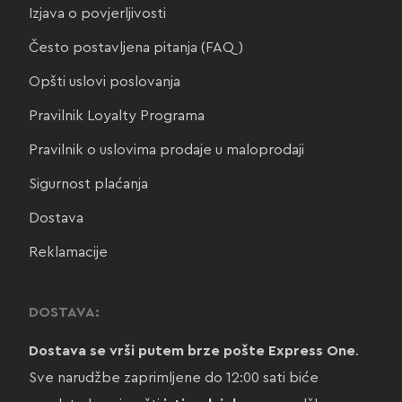
Izjava o povjerljivosti
Često postavljena pitanja (FAQ)
Opšti uslovi poslovanja
Pravilnik Loyalty Programa
Pravilnik o uslovima prodaje u maloprodaji
Sigurnost plaćanja
Dostava
Reklamacije
DOSTAVA:
Dostava se vrši putem brze pošte Express One
.
Sve narudžbe zaprimljene do 12:00 sati biće