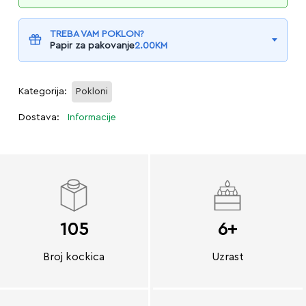
TREBA VAM POKLON?
Papir za pakovanje
2.00
KM
Kategorija:
Pokloni
Dostava:
Informacije
105
6+
Broj kockica
Uzrast