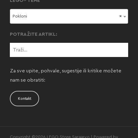
LEGO® TEME
Pokloni
×
POTRAŽITE ARTIKL:
Za sve upite, pohvale, sugestije ili kritike možete
nam se obratiti:
Kontakt
Copyright ©2026 LEGO Store Sarajevo | Powered by