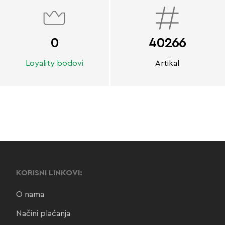
0
40266
Loyality bodovi
Artikal
KORISNI LINKOVI:
O nama
Načini plaćanja