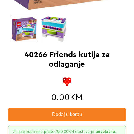
40266 Friends kutija za
odlaganje
0.00
KM
Dodaj u korpu
Za sve kupovine preko
250.00
KM
dostava je
besplatna
.