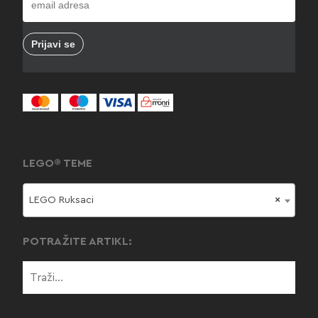
LEGO® TEME
LEGO Ruksaci
×
POTRAŽITE ARTIKL: