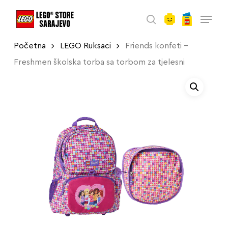
account
Skip
Menu
to
search
main
Početna
LEGO Ruksaci
Friends konfeti –
content
Freshmen školska torba sa torbom za tjelesni