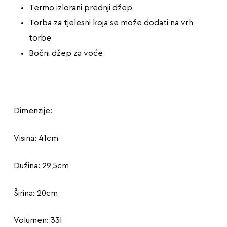
Termo izlorani prednji džep
Torba za tjelesni koja se može dodati na vrh
torbe
Bočni džep za voće
Dimenzije:
Visina: 41cm
Dužina: 29,5cm
Širina: 20cm
Volumen: 33l