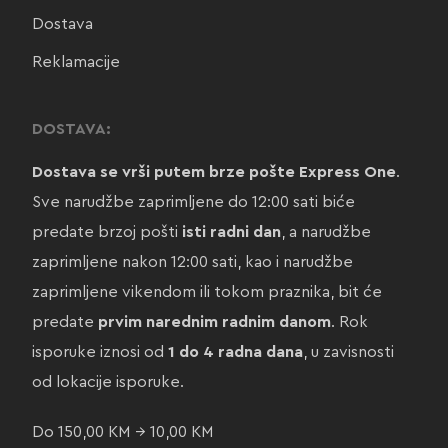
Dostava
Reklamacije
DOSTAVA:
Dostava se vrši putem brze pošte Express One
.
Sve narudžbe zaprimljene do 12:00 sati biće
predate brzoj pošti
isti radni dan
, a narudžbe
zaprimljene nakon 12:00 sati, kao i narudžbe
zaprimljene vikendom ili tokom praznika, bit će
predate
prvim narednim radnim danom
. Rok
isporuke iznosi od
1 do 4 radna dana
, u zavisnosti
od lokacije isporuke.
Do 150,00 KM → 10,00 KM