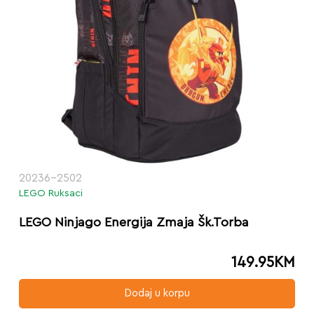
20236-2502
LEGO Ruksaci
LEGO Ninjago Energija Zmaja Šk.Torba
149.95
KM
Dodaj u korpu