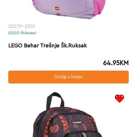
20279-2510
LEGO Ruksaci
LEGO Behar Trešnje Šk.Ruksak
64.95
KM
Dodaj u korpu