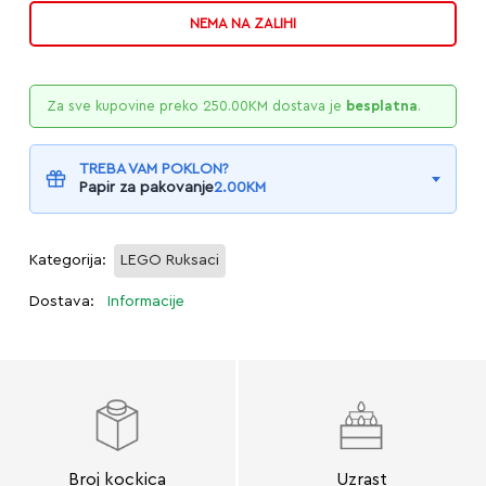
NEMA NA ZALIHI
Za sve kupovine preko
250.00
KM
dostava je
besplatna
.
TREBA VAM POKLON?
Papir za pakovanje
2.00
KM
Kategorija:
LEGO Ruksaci
Dostava:
Informacije
Broj kockica
Uzrast