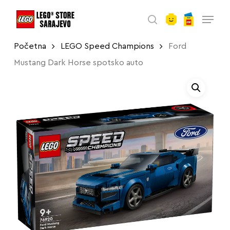
account
Skip
Menu
to
search
main
Početna
LEGO Speed Champions
Ford
content
Mustang Dark Horse spotsko auto