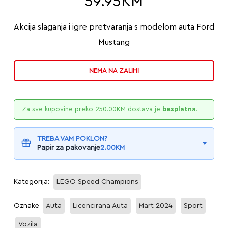
59.95
KM
Akcija slaganja i igre pretvaranja s modelom auta Ford
Mustang
NEMA NA ZALIHI
Za sve kupovine preko
250.00
KM
dostava je
besplatna
.
TREBA VAM POKLON?
Papir za pakovanje
2.00
KM
Kategorija:
LEGO Speed Champions
Oznake
Auta
Licencirana Auta
Mart 2024
Sport
Vozila