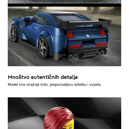
Mnoštvo autentičnih detalja
Model ima stražnje krilo, prepoznatljivu rešetku i svjetla.