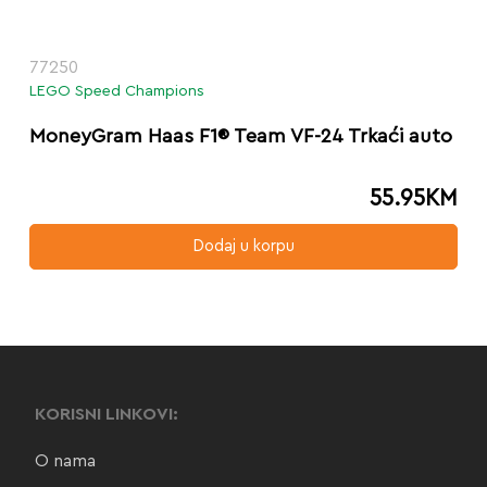
77250
LEGO Speed Champions
MoneyGram Haas F1® Team VF-24 Trkaći auto
55.95
KM
Dodaj u korpu
KORISNI LINKOVI:
O nama