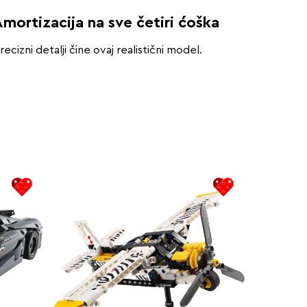
Amortizacija na sve četiri ćoška
recizni detalji čine ovaj realistični model.