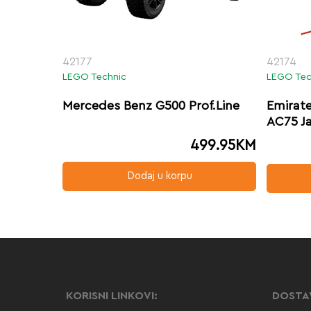
42177
42174
LEGO Technic
LEGO Tec
Mercedes Benz G500 Prof.Line
Emirat
AC75 J
499.95
KM
Dodaj u korpu
KORISNI LINKOVI:
DOSTA