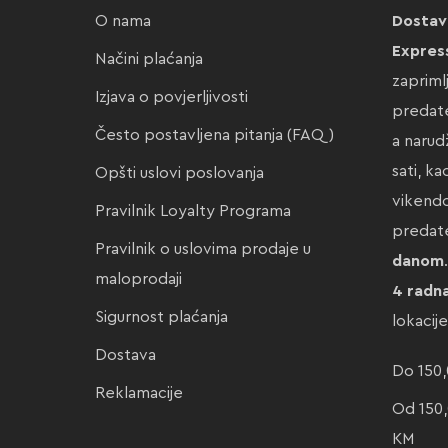
O nama
Dostav
Expres
Načini plaćanja
zapriml
Izjava o povjerljivosti
predate
Često postavljena pitanja (FAQ)
a narud
sati, k
Opšti uslovi poslovanja
vikendo
Pravilnik Loyalty Programa
preda
Pravilnik o uslovima prodaje u
danom
maloprodaji
4 radn
Sigurnost plaćanja
lokacij
Dostava
Do 150,
Reklamacije
Od 150,
KM