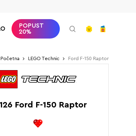
POPUST
search
account
AO
20%
Početna
LEGO Technic
Ford F-150 Raptor
126 Ford F-150 Raptor