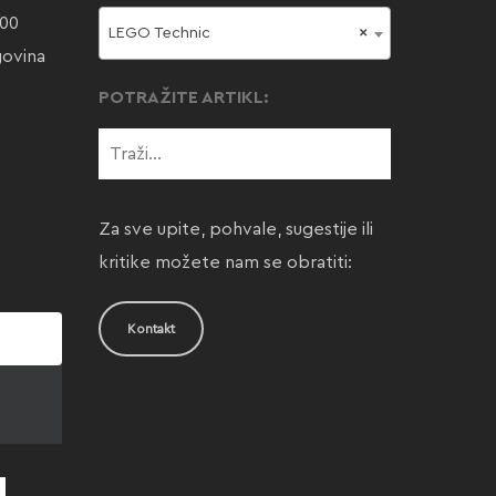
000
LEGO Technic
×
govina
POTRAŽITE ARTIKL:
Za sve upite, pohvale, sugestije ili
kritike možete nam se obratiti:
Kontakt