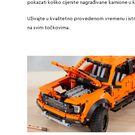
pokazati koliko cijenite nagrađivane kamione 
Uživajte u kvalitetno provedenom vremenu i istr
na svim točkovima.