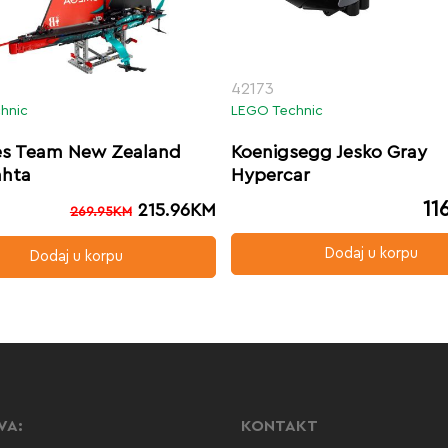
42173
hnic
LEGO Technic
es Team New Zealand
Koenigsegg Jesko Gray
ahta
Hypercar
11
215.96
KM
269.95
KM
Dodaj u korpu
Dodaj u korpu
VA:
KONTAKT