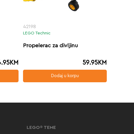
42198
LEGO Technic
Propelerac za divljinu
6.95
KM
59.95
KM
Dodaj u korpu
LEGO® TEME