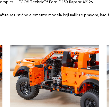
u kompletu LEGO® Technic™ Ford F-150 Raptor 42126.
ažite realistične elemente modela koji nalikuje pravom, kao 