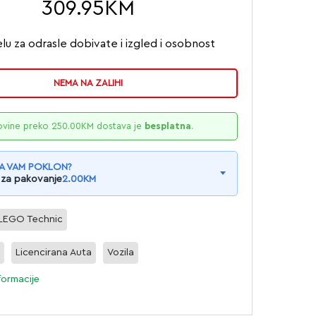
309.95
KM
u za odrasle dobivate i izgled i osobnost
NEMA NA ZALIHI
ovine preko
250.00
KM
dostava je
besplatna
.
A VAM POKLON?
 za pakovanje
2.00
KM
LEGO Technic
a
Licencirana Auta
Vozila
formacije