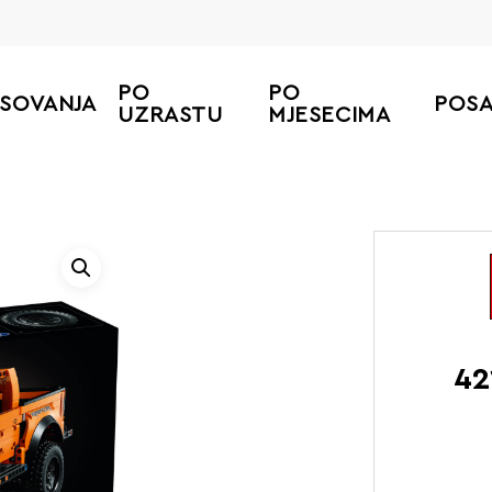
PO
PO
ESOVANJA
POS
UZRASTU
MJESECIMA
42