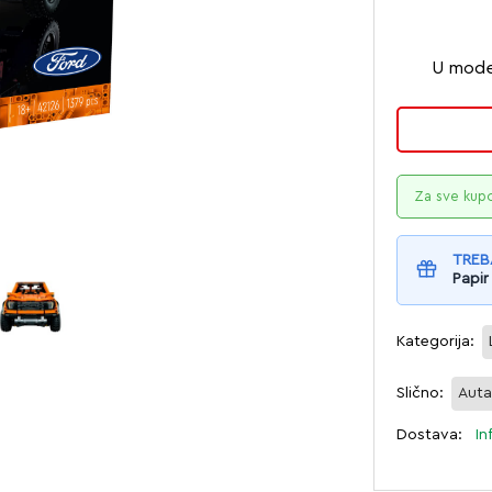
U model
Za sve kup
TREB
Papir
Kategorija:
Slično:
Aut
Dostava:
In