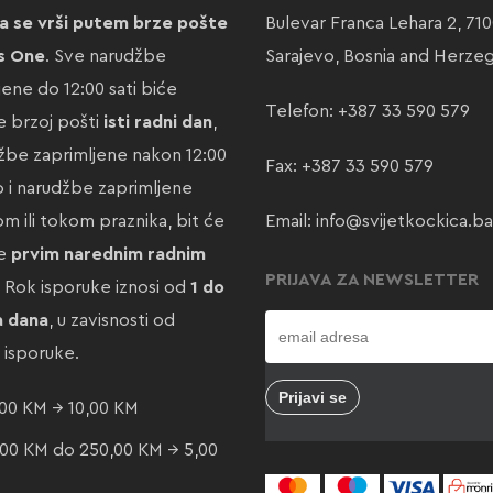
a se vrši putem brze pošte
Bulevar Franca Lehara 2, 71
s One
. Sve narudžbe
Sarajevo, Bosnia and Herze
jene do 12:00 sati biće
Telefon:
+387 33 590 579
 brzoj pošti
isti radni dan
,
žbe zaprimljene nakon 12:00
Fax: +387 33 590 579
ao i narudžbe zaprimljene
m ili tokom praznika, bit će
Email:
info@svijetkockica.ba
te
prvim narednim radnim
PRIJAVA ZA NEWSLETTER
. Rok isporuke iznosi od
1 do
a dana
, u zavisnosti od
e isporuke.
00 KM → 10,00 KM
00 KM do 250,00 KM → 5,00