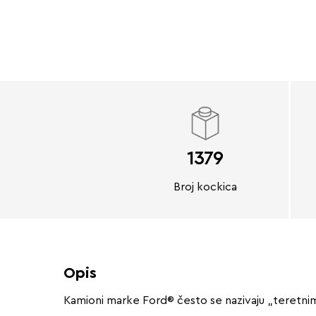
1379
Broj kockica
Opis
Kamioni marke Ford® često se nazivaju „teretnim