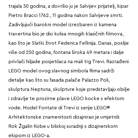
trajala 30 godina, a dovršio ju je Salvijev prijatelj, kipar
Pietro Bracci 1762., 11 godina nakon Salvijeve smrti.
Zadivljujući barokni model izrezbaren iz kamena
travertina bio je dio kulisa mnogih klasičnih filmova,
kao što je Slatki život Federica Fellinija. Danas, poslije
više od 250 godina, fontana široka 49 metara i dalje
privlači hiljade posjetilaca na mali trg Trevi. Razrađeni
LEGO model ovog slavnog simbola Rima sadrži
detalje kao što su fasada palače Palazzo Poli,
skulptura Neptuna, skulpture koje predstavljaju obilje
i zdravlje te prozirne plave LEGO kocke s efektom
vode. Model Fontate di Trevi iz serije LEGO®
Arhitektonske znamenitosti dizajnirao je umjetnik
Rok Žgalin Kobe u bliskoj suradnji s dizajnerskom
ekipom iz LEGO-a.