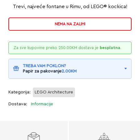
Trevi, najveće fontane u Rimu, od LEGO® kockica!
NEMA NA ZALIHI
Za sve kupovine preko
250.00
KM
dostava je
besplatna
.
TREBA VAM POKLON?
Papir za pakovanje
2.00
KM
Kategorija:
LEGO Architecture
Dostava:
Informacije