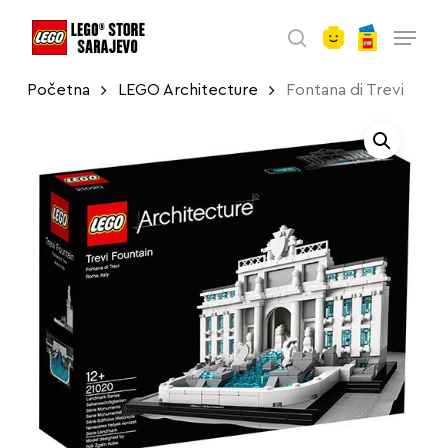
account
Skip
Menu
to
search
main
Početna
LEGO Architecture
Fontana di Trevi
content