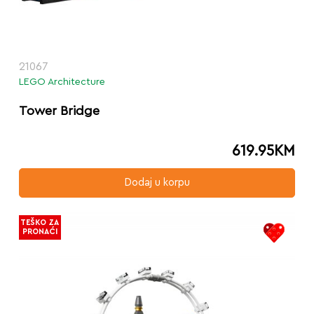
21067
LEGO Architecture
Tower Bridge
619.95
KM
Dodaj u korpu
TEŠKO ZA
PRONAĆI