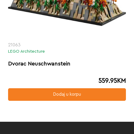
21063
LEGO Architecture
Dvorac Neuschwanstein
559.95
KM
Dodaj u korpu