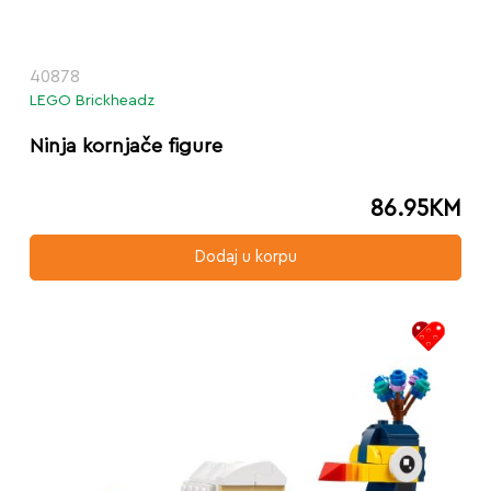
40878
LEGO Brickheadz
Ninja kornjače figure
86.95
KM
Dodaj u korpu