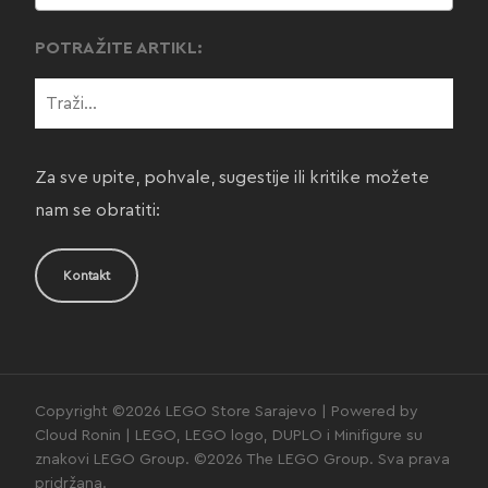
POTRAŽITE ARTIKL:
Za sve upite, pohvale, sugestije ili kritike možete
nam se obratiti:
Kontakt
Copyright ©2026 LEGO Store Sarajevo | Powered by
Cloud Ronin | LEGO, LEGO logo, DUPLO i Minifigure su
znakovi LEGO Group. ©2026 The LEGO Group. Sva prava
pridržana.