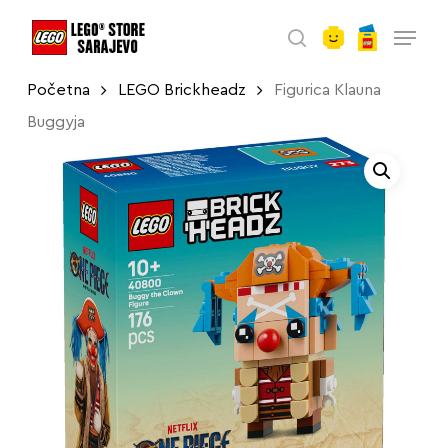
account
Skip
Menu
to
search
main
Početna
LEGO Brickheadz
Figurica Klauna
content
Buggyja