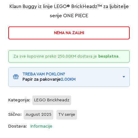
Klaun Buggy iz linije LEGO® BrickHeadz™ za ljubitelje
serije ONE PIECE
NEMA NA ZALIHI
Za sve kupovine preko
250.00
KM
dostava je
besplatna
.
TREBA VAM POKLON?
Papir za pakovanje
2.00
KM
Kategorija:
LEGO Brickheadz
Slično:
August 2025
TV serije
Dostava:
Informacije