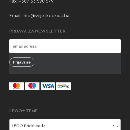
Fax: +387 33 590 579
Email:
info@svijetkockica.ba
PRIJAVA ZA NEWSLETTER
LEGO® TEME
LEGO Brickheadz
×