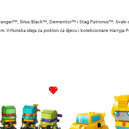
anger™, Sirius Black™, Dementor™ i Stag Patronus™. Svaki 
ćem. Vrhunska ideja za poklon za djecu i kolekcionare Harryja P