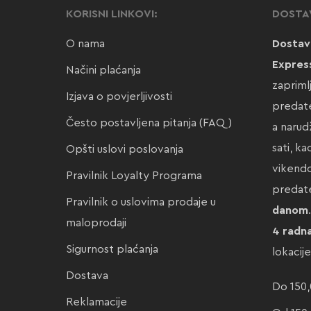
KORISNI LINKOVI:
DOSTA
O nama
Dostav
Expres
Načini plaćanja
zapriml
Izjava o povjerljivosti
predate
Često postavljena pitanja (FAQ)
a narud
sati, k
Opšti uslovi poslovanja
vikendo
Pravilnik Loyalty Programa
preda
Pravilnik o uslovima prodaje u
danom
maloprodaji
4 radn
Sigurnost plaćanja
lokacij
Dostava
Do 150,
Reklamacije