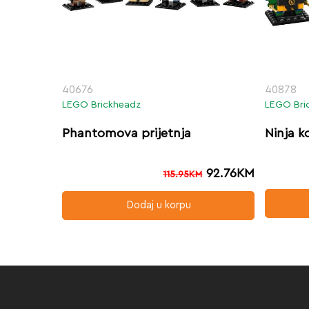
40676
40878
LEGO Brickheadz
LEGO Bri
Phantomova prijetnja
Ninja k
92.76
KM
115.95
KM
Dodaj u korpu