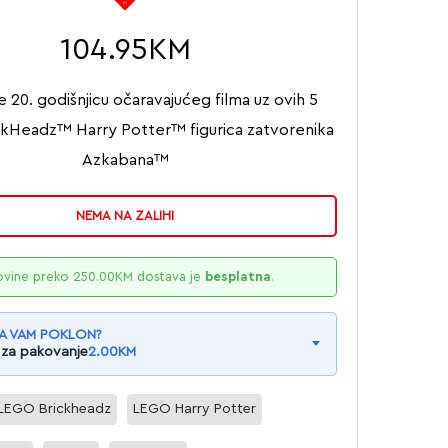
104.95
KM
e 20. godišnjicu očaravajućeg filma uz ovih 5
kHeadz™ Harry Potter™ figurica zatvorenika
Azkabana™
NEMA NA ZALIHI
ovine preko
250.00
KM
dostava je
besplatna
.
A VAM POKLON?
 za pakovanje
2.00
KM
LEGO Brickheadz
LEGO Harry Potter