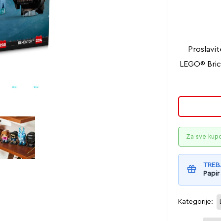
Proslavit
LEGO® Bric
Za sve kup
TREB
Papir
Kategorije: