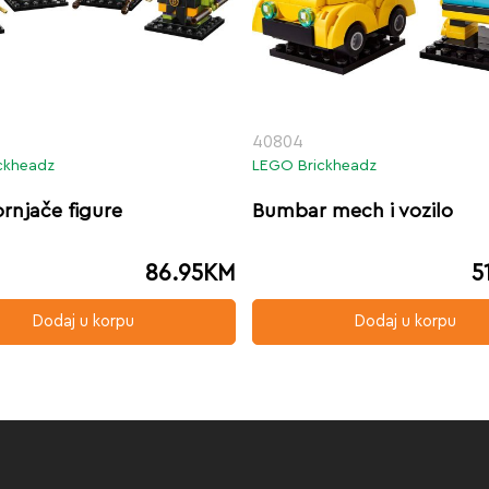
40804
ckheadz
LEGO Brickheadz
ornjače figure
Bumbar mech i vozilo
86.95
KM
5
Dodaj u korpu
Dodaj u korpu