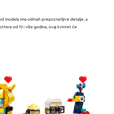
od modela ima odmah prepoznatljive detalje, a
ottera od 10 i više godina, ovaj kvintet će