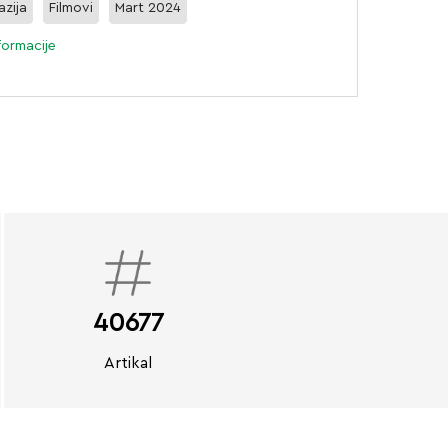
azija
Filmovi
Mart 2024
formacije
40677
Artikal