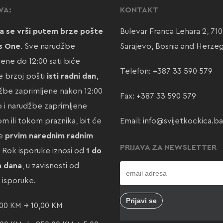
VA:
KONTAKT
a se vrši putem brze pošte
Bulevar Franca Lehara 2, 71
s One
. Sve narudžbe
Sarajevo, Bosnia and Herze
jene do 12:00 sati biće
Telefon:
+387 33 590 579
 brzoj pošti
isti radni dan
,
žbe zaprimljene nakon 12:00
Fax: +387 33 590 579
ao i narudžbe zaprimljene
m ili tokom praznika, bit će
Email:
info@svijetkockica.ba
te
prvim narednim radnim
PRIJAVA ZA NEWSLETTER
. Rok isporuke iznosi od
1 do
a dana
, u zavisnosti od
e isporuke.
00 KM → 10,00 KM