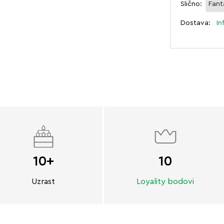
Slično:
Fant
Dostava:
In
10+
10
Uzrast
Loyality bodovi