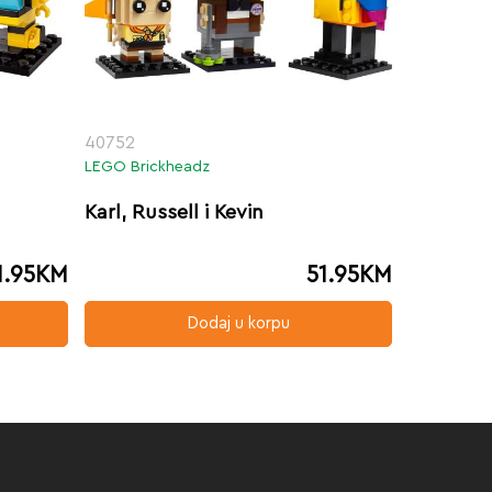
40752
LEGO Brickheadz
Karl, Russell i Kevin
1.95
KM
51.95
KM
Dodaj u korpu