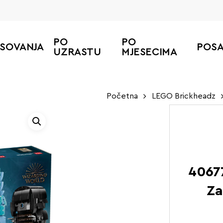
PO
PO
ESOVANJA
POS
UZRASTU
MJESECIMA
Početna
LEGO Brickheadz
40677
Za