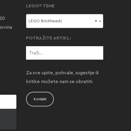
LEGO® TEME
000
LEGO Brickheadz
×
govina
POTRAŽITE ARTIKL:
Za sve upite, pohvale, sugestije ili
kritike možete nam se obratiti:
Kontakt