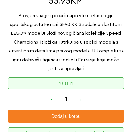
55.95
KM
Provjeri snagu i prouči naprednu tehnologiju
sportskog auta Ferrari SF90 XX Stradale u vlastitom
LEGO® modelu! Složi novog člana kolekcije Speed
Champions, izloži ga i utrkuj se u replici modela s
autentičnim detaljima pravog modela. U kompletu za
igru dobivaš i figuricu u odijelu Ferrarija koja može
sjesti za upravljač.
Na zalihi
Dodaj u korpu