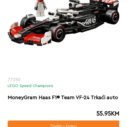
77250
LEGO Speed Champions
MoneyGram Haas F1® Team VF-24 Trkaći auto
55.95
KM
Dodaj u korpu