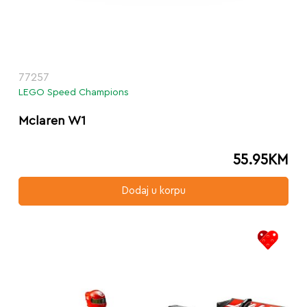
77257
LEGO Speed Champions
Mclaren W1
55.95
KM
Dodaj u korpu