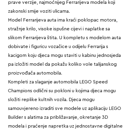
prave verzije, najmoćnijeg Ferrarijeva modela koji
zakonski smije voziti ulicama.
Model Ferrarijeva auta ima kraći poklopac motora,
stražnje krilo, visoke ispušne cijevi i naplatke sa
slikom Ferrarijeva štita. U kompletu s modelom auta
dobivate i figuricu vozačice u odijelu Ferrarija s
kacigom koju djeca mogu staviti u kabinu jednosjeda
pa izložiti model da pokažu koliko vole talijanskog
proizvođača automobila.
Kompleti za slaganje automobila LEGO Speed
Champions odlični su pokloni u kojima djeca mogu
složiti replike kultnih vozila. Djeca mogu
samouvjereno izraditi sve modele uz aplikaciju LEGO
Builder s alatima za približavanje, okretanje 3D
modela i praćenje napretka uz jednostavne digitalne