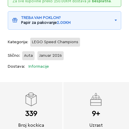
Za sve kupovine preko
250.00
KM
dostava je
besplatna
.
TREBA VAM POKLON?
Papir za pakovanje
2.00
KM
Kategorija:
LEGO Speed Champions
Slično:
Auta
Januar 2026
Dostava:
Informacije
339
9+
Broj kockica
Uzrast