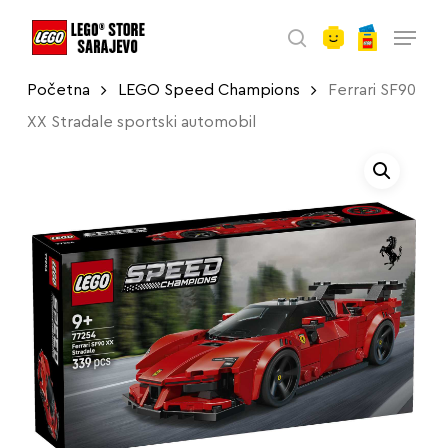
account
Skip
Menu
to
search
main
Početna
LEGO Speed Champions
Ferrari SF90
content
XX Stradale sportski automobil