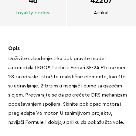
46
42207
Loyality bodovi
Artikal
Opis
Doživite uzbuđenje trka dok pravite model
automobila LEGO® Technic Ferrari SF-24 F1 u razmeri
1:8 za odrasle. Istražite realistične elemente, kao što
su upravljanje, 2-brzinski mjenjač i gume sa gazećim
slojem. Pretvarajte se da pokrećete DRS mehanizam
podešavanjem spojlera. Skinite poklopac motora i
pregledajte V6 motor. U zanimljivom projektu,
navijači Formule 1 dobijaju priliku da pokažu šta vole.