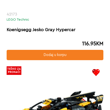
42173
LEGO Technic
Koenigsegg Jesko Gray Hypercar
116.95
KM
Dodaj u korpu
TEŠKO ZA
PRONAĆI