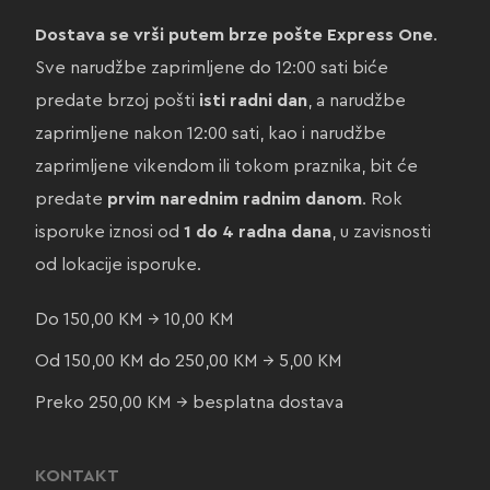
Dostava se vrši putem brze pošte Express One
.
Sve narudžbe zaprimljene do 12:00 sati biće
predate brzoj pošti
isti radni dan
, a narudžbe
zaprimljene nakon 12:00 sati, kao i narudžbe
zaprimljene vikendom ili tokom praznika, bit će
predate
prvim narednim radnim danom
. Rok
isporuke iznosi od
1 do 4 radna dana
, u zavisnosti
od lokacije isporuke.
Do 150,00 KM → 10,00 KM
Od 150,00 KM do 250,00 KM → 5,00 KM
Preko 250,00 KM → besplatna dostava
KONTAKT