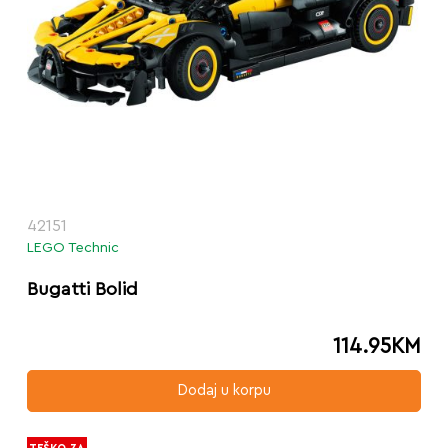
42151
LEGO Technic
Bugatti Bolid
114.95
KM
Dodaj u korpu