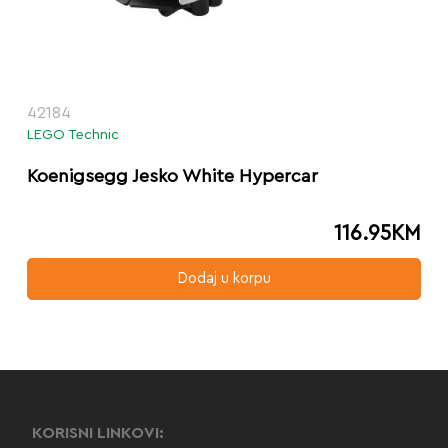
42184
LEGO Technic
Koenigsegg Jesko White Hypercar
116.95
KM
Dodaj u korpu
KORISNI LINKOVI: