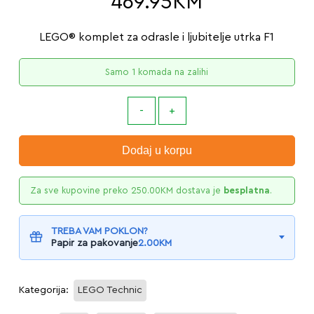
469.95
KM
LEGO® komplet za odrasle i ljubitelje utrka F1
Samo 1 komada na zalihi
Dodaj u korpu
Za sve kupovine preko
250.00
KM
dostava je
besplatna
.
TREBA VAM POKLON?
Papir za pakovanje
2.00
KM
Kategorija:
LEGO Technic