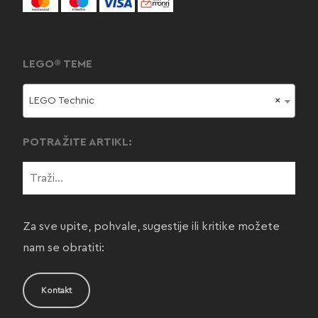
LEGO® TEME
LEGO Technic
×
POTRAŽITE ARTIKL:
Za sve upite, pohvale, sugestije ili kritike možete
nam se obratiti:
Kontakt