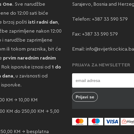
s One
. Sve narudžbe
Sarajevo, Bosnia and Herze
jene do 12:00 sati biće
Telefon:
+387 33 590 579
 brzoj pošti
isti radni dan
,
žbe zaprimljene nakon 12:00
Fax: +387 33 590 579
ao i narudžbe zaprimljene
m ili tokom praznika, bit će
Email:
info@svijetkockica.ba
te
prvim narednim radnim
PRIJAVA ZA NEWSLETTER
. Rok isporuke iznosi od
1 do
a dana
, u zavisnosti od
e isporuke.
00 KM → 10,00 KM
00 KM do 250,00 KM → 5,00
250,00 KM → besplatna