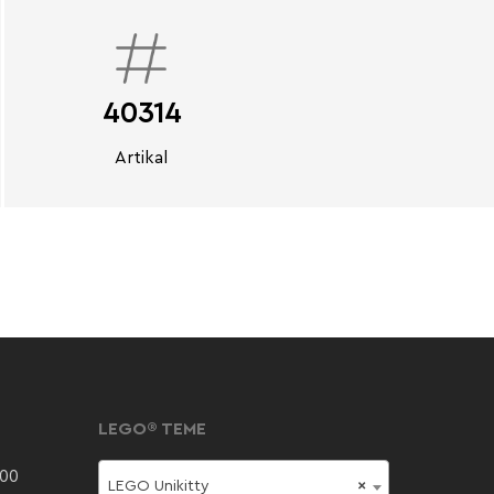
40314
Artikal
LEGO® TEME
000
LEGO Unikitty
×