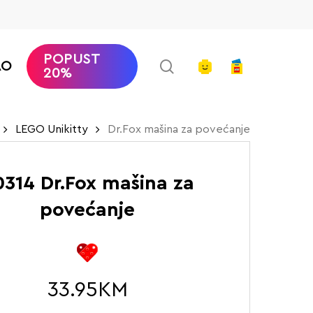
POPUST
search
account
AO
20%
LEGO Unikitty
Dr.Fox mašina za povećanje
0314 Dr.Fox mašina za
povećanje
33.95
KM