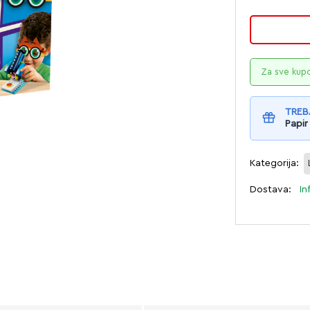
Za sve kup
TREB
Papir
Kategorija:
Dostava:
In