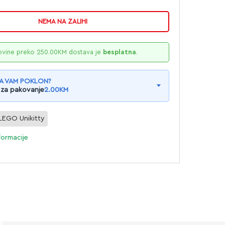
NEMA NA ZALIHI
ovine preko
250.00
KM
dostava je
besplatna
.
A VAM POKLON?
 za pakovanje
2.00
KM
LEGO Unikitty
formacije