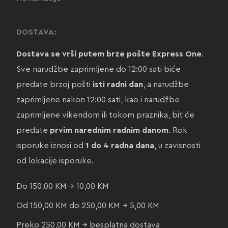
DOSTAVA:
Dostava se vrši putem brze pošte Express One
.
Sve narudžbe zaprimljene do 12:00 sati biće
predate brzoj pošti
isti radni dan
, a narudžbe
zaprimljene nakon 12:00 sati, kao i narudžbe
zaprimljene vikendom ili tokom praznika, bit će
predate
prvim narednim radnim danom
. Rok
isporuke iznosi od
1 do 4 radna dana
, u zavisnosti
od lokacije isporuke.
Do 150,00 KM → 10,00 KM
Od 150,00 KM do 250,00 KM → 5,00 KM
Preko 250,00 KM → besplatna dostava