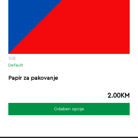
108
Default
Papir za pakovanje
2.00
KM
Thi
Odaberi opcije
pro
has
mul