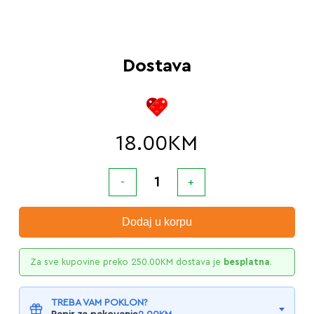
Dostava
18.00
KM
Dodaj u korpu
Za sve kupovine preko
250.00
KM
dostava je
besplatna
.
TREBA VAM POKLON?