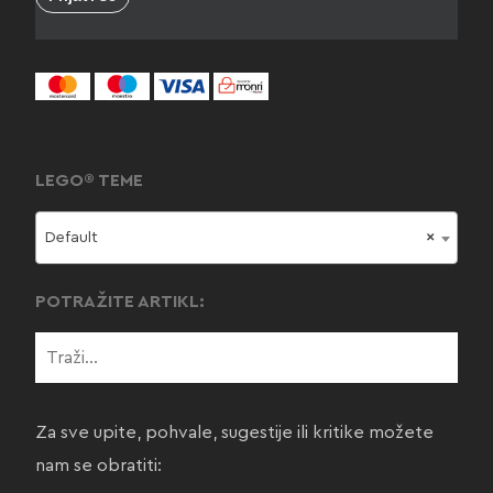
LEGO® TEME
Default
×
POTRAŽITE ARTIKL:
Za sve upite, pohvale, sugestije ili kritike možete
nam se obratiti: