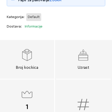
Papir za pakovanje
2.00
KM
Kategorija:
Default
Dostava:
Informacije
Broj kockica
Uzrast
1