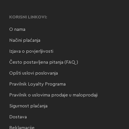
vari
Th
KORISNI LINKOVI:
opt
O nama
ma
Načini plaćanja
be
cho
Izjava o povjerljivosti
on
Često postavljena pitanja (FAQ)
the
Opšti uslovi poslovanja
pro
pa
Pravilnik Loyalty Programa
Pravilnik o uslovima prodaje u maloprodaji
Sigurnost plaćanja
Dostava
Reklamacije