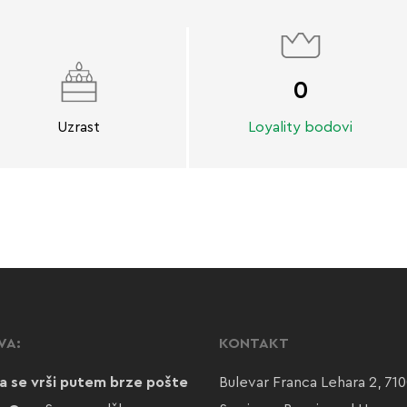
0
Uzrast
Loyality bodovi
VA:
KONTAKT
a se vrši putem brze pošte
Bulevar Franca Lehara 2, 71