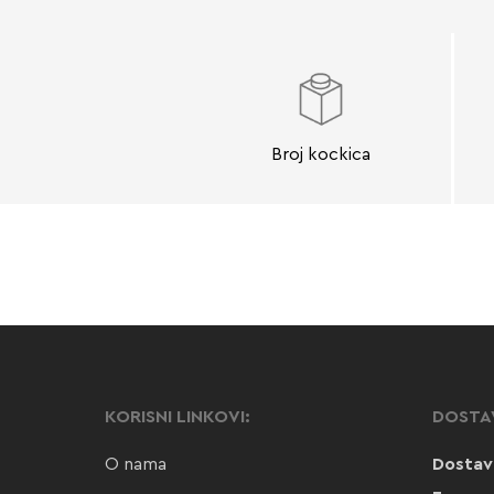
Broj kockica
KORISNI LINKOVI:
DOSTA
O nama
Dostav