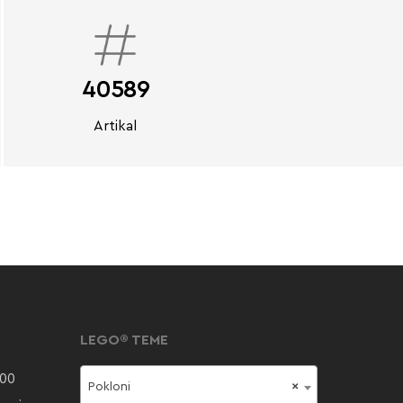
40589
Artikal
LEGO® TEME
000
Pokloni
×