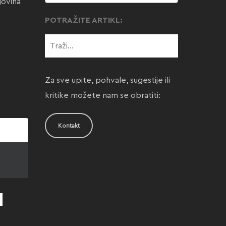
govina
POTRAŽITE ARTIKL:
Za sve upite, pohvale, sugestije ili
kritike možete nam se obratiti:
Kontakt