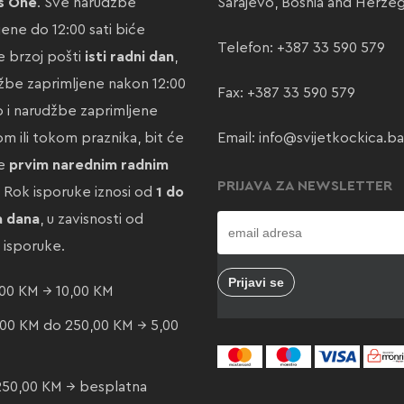
s One
. Sve narudžbe
Sarajevo, Bosnia and Herze
jene do 12:00 sati biće
Telefon:
+387 33 590 579
 brzoj pošti
isti radni dan
,
žbe zaprimljene nakon 12:00
Fax: +387 33 590 579
ao i narudžbe zaprimljene
m ili tokom praznika, bit će
Email:
info@svijetkockica.ba
te
prvim narednim radnim
PRIJAVA ZA NEWSLETTER
. Rok isporuke iznosi od
1 do
a dana
, u zavisnosti od
e isporuke.
00 KM → 10,00 KM
00 KM do 250,00 KM → 5,00
250,00 KM → besplatna