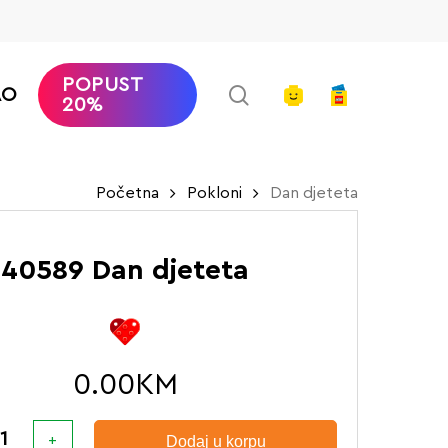
POPUST
search
account
AO
20%
Početna
Pokloni
Dan djeteta
40589 Dan djeteta
0.00
KM
Dodaj u korpu