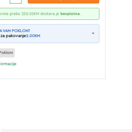
ovine preko
250.00
KM
dostava je
besplatna
.
A VAM POKLON?
 za pakovanje
2.00
KM
Pokloni
formacije