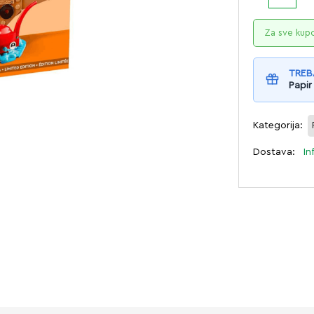
Za sve kup
TREB
Papir
Kategorija:
Dostava:
In