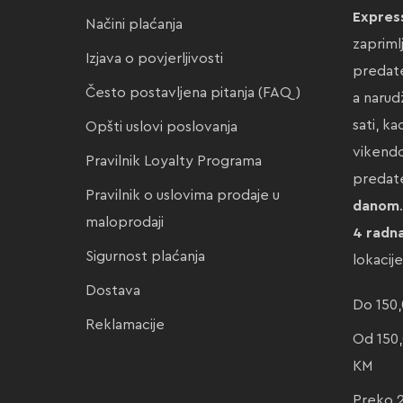
Expres
Načini plaćanja
zapriml
Izjava o povjerljivosti
predate
Često postavljena pitanja (FAQ)
a narud
sati, k
Opšti uslovi poslovanja
vikendo
Pravilnik Loyalty Programa
preda
Pravilnik o uslovima prodaje u
danom
maloprodaji
4 radn
Sigurnost plaćanja
lokacij
Dostava
Do 150,
Reklamacije
Od 150,
KM
Preko 