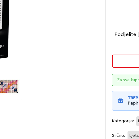
Podijelite
Za sve kup
TREB
Papir
Kategorija:
Slično:
Ljet