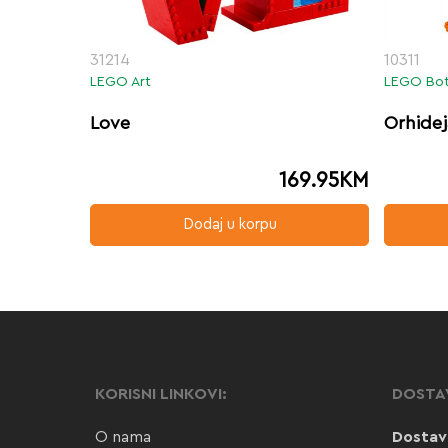
31214
10311
LEGO Art
LEGO Bot
Love
Orhide
169.95
KM
Dodaj u korpu
KORISNI LINKOVI:
DOSTA
O nama
Dostav