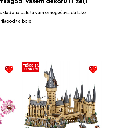
rilagodi vašem dekoru ili želji
sklađena paleta vam omogućava da lako
rilagodite boje.
TEŠKO ZA
PRONAĆI