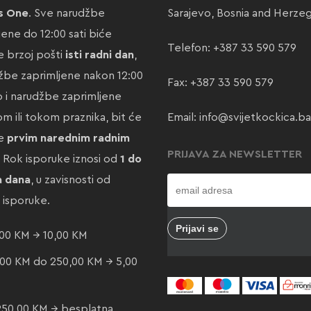
s One
. Sve narudžbe
Sarajevo, Bosnia and Herze
jene do 12:00 sati biće
Telefon:
+387 33 590 579
 brzoj pošti
isti radni dan
,
žbe zaprimljene nakon 12:00
Fax: +387 33 590 579
ao i narudžbe zaprimljene
m ili tokom praznika, bit će
Email:
info@svijetkockica.ba
te
prvim narednim radnim
PRIJAVA ZA NEWSLETTER
. Rok isporuke iznosi od
1 do
a dana
, u zavisnosti od
e isporuke.
00 KM → 10,00 KM
00 KM do 250,00 KM → 5,00
250,00 KM → besplatna