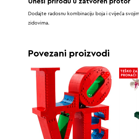
Unesi prirodu u zatvoren protor
Dodajte radosnu kombinaciju boja i cvijeća svoji
zidovima.
Povezani proizvodi
TEŠKO ZA
PRONAĆI