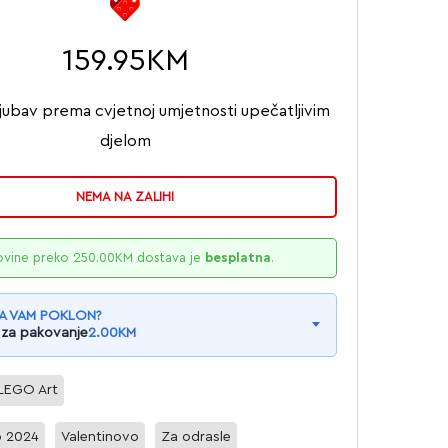
159.95
KM
 ljubav prema cvjetnoj umjetnosti upečatljivim
djelom
NEMA NA ZALIHI
ovine preko
250.00
KM
dostava je
besplatna
.
A VAM POKLON?
 za pakovanje
2.00
KM
LEGO Art
o 2024
Valentinovo
Za odrasle