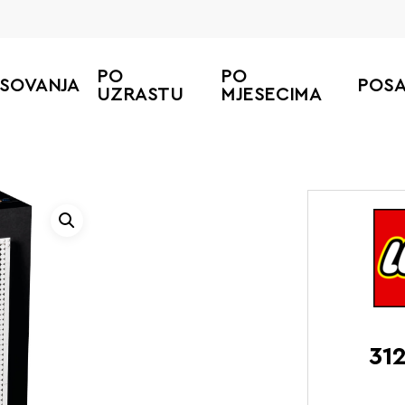
PO
PO
ESOVANJA
POS
UZRASTU
MJESECIMA
31