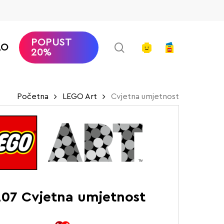
POPUST
search
account
AO
20%
Početna
LEGO Art
Cvjetna umjetnost
207 Cvjetna umjetnost