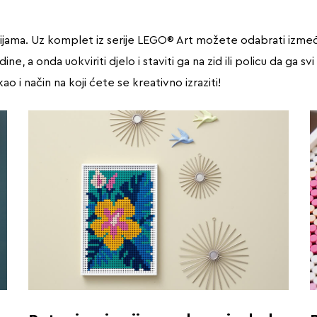
jama. Uz komplet iz serije LEGO® Art možete odabrati između tr
ine, a onda uokviriti djelo i staviti ga na zid ili policu da ga 
kao i način na koji ćete se kreativno izraziti!