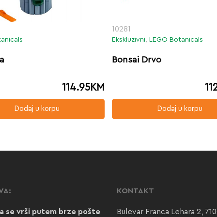
10281
anicals
Ekskluzivni
,
LEGO Botanicals
ja
Bonsai Drvo
114.95
KM
11
Dodaj u korpu
Dodaj u korpu
VA:
KONTAKT
a se vrši putem brze pošte
Bulevar Franca Lehara 2, 71