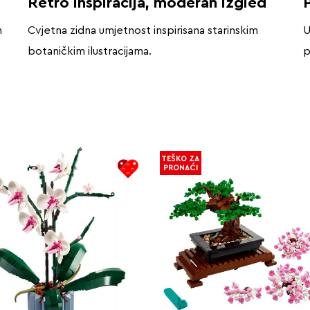
Retro inspiracija, moderan izgled
P
m
Cvjetna zidna umjetnost inspirisana starinskim
U
botaničkim ilustracijama.
p
TEŠKO ZA
PRONAĆI