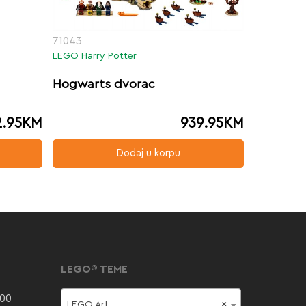
71043
LEGO Harry Potter
Hogwarts dvorac
2.95
KM
939.95
KM
Dodaj u korpu
LEGO® TEME
000
LEGO Art
×