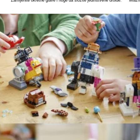
Zamijenite okretne glave i noge da složite jedinstvene droide.
Mlazni