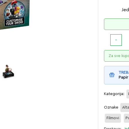
Jed
Za sve kup
TREB
Papir
Kategorija:
Oznake
Alt
Filmovi
P
Dostava:
In