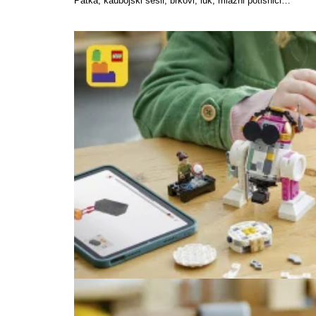
Patka, kaubojski šešir, brkovi, luk, mlazni potisnici…