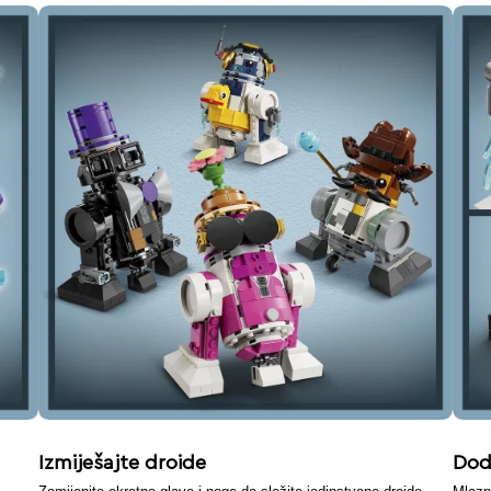
Izmiješajte droide
Doda