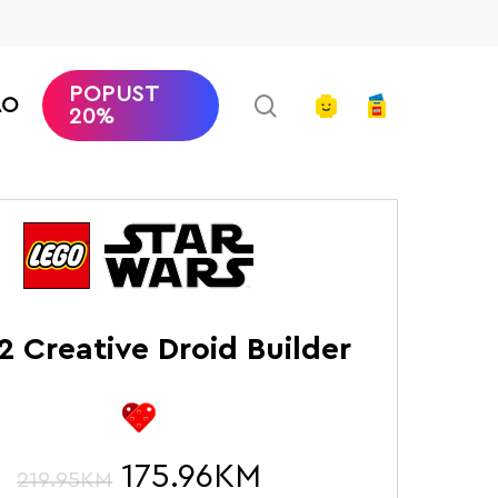
POPUST
search
account
AO
20%
tna
LEGO Star Wars
Creative Droid Builder
2 Creative Droid Builder
175.96
KM
219.95
KM