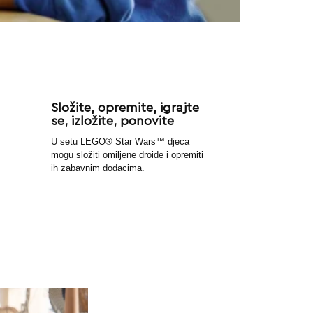
Složite, opremite, igrajte
se, izložite, ponovite
U setu LEGO® Star Wars™ djeca
mogu složiti omiljene droide i opremiti
ih zabavnim dodacima.