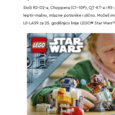
Složi R2-D2-a, Choppera (C1-10P), QT-KT-a i R5-J2
leptir-mašnu, mlazne potisnike i slično. Možeš im 
L0-LA59 za 25. godišnjicu linije LEGO® Star Wars