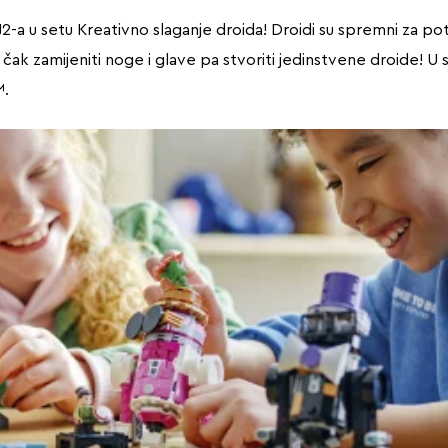
-a u setu Kreativno slaganje droida! Droidi su spremni za potpu
čak zamijeniti noge i glave pa stvoriti jedinstvene droide! U 
™.