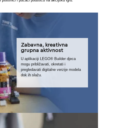
 potisnici i pucači podstiču na akcijsku igru.
Zabavna, kreativna
grupna aktivnost
U aplikaciji LEGO® Builder djeca
mogu približavati, okretati i
pregledavati digitalne verzije modela
dok ih slažu.