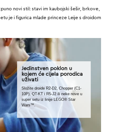
no novi stil: stavi im kaubojski šešir, brkove,
setu je i figurica mlade princeze Leije s droidom
Jedinstven poklon u
kojem će cijela porodica
uživati
Složite droide R2-D2, Chopper (C1-
10P), QT-KT i R5-J2 ili neke nove u
super setu iz linije LEGO® Star
Wars™.