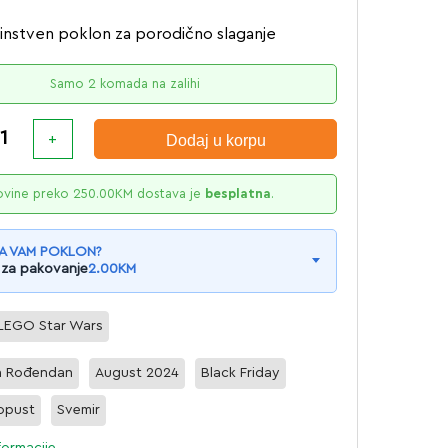
instven poklon za porodično slaganje
Samo 2 komada na zalihi
Dodaj u korpu
ovine preko
250.00
KM
dostava je
besplatna
.
A VAM POKLON?
 za pakovanje
2.00
KM
LEGO Star Wars
a Rođendan
August 2024
Black Friday
opust
Svemir
formacije