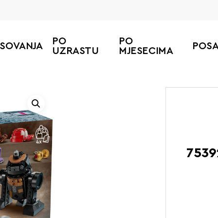
PO
PO
ESOVANJA
POS
UZRASTU
MJESECIMA
Poče
7539