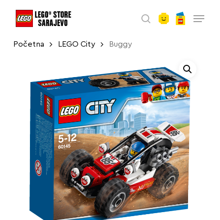
account
Skip
Menu
to
search
main
Početna
LEGO City
Buggy
content