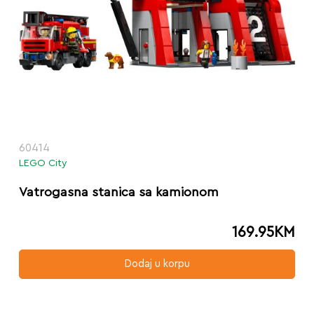
60414
LEGO City
Vatrogasna stanica sa kamionom
169.95
KM
Dodaj u korpu