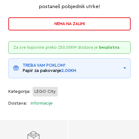
postaneš pobjednik utrke!
NEMA NA ZALIHI
Za sve kupovine preko
250.00
KM
dostava je
besplatna
.
TREBA VAM POKLON?
Papir za pakovanje
2.00
KM
Kategorija:
LEGO City
Dostava:
Informacije