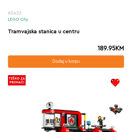
60423
LEGO City
Tramvajska stanica u centru
189.95
KM
Dodaj u korpu
TEŠKO ZA
PRONAĆI