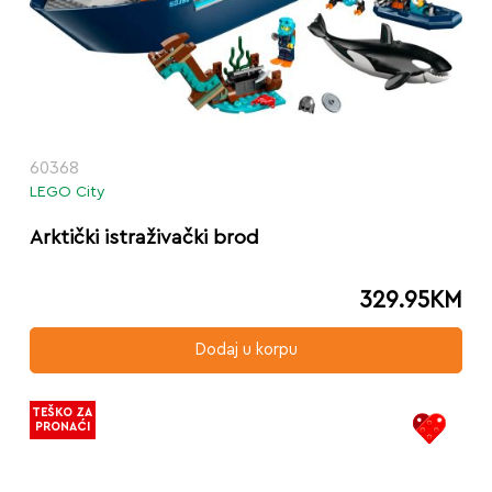
60368
LEGO City
Arktički istraživački brod
329.95
KM
Dodaj u korpu
TEŠKO ZA
PRONAĆI