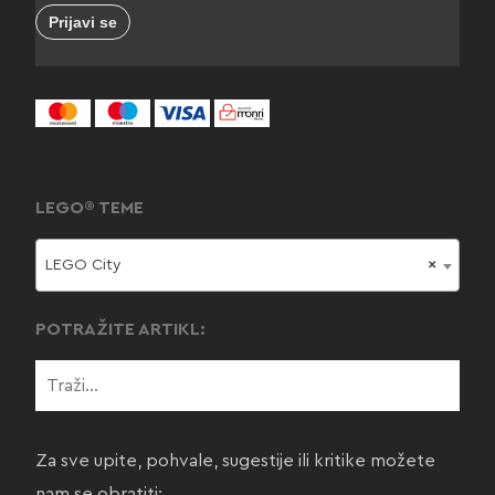
LEGO® TEME
LEGO City
×
POTRAŽITE ARTIKL:
Za sve upite, pohvale, sugestije ili kritike možete
nam se obratiti: