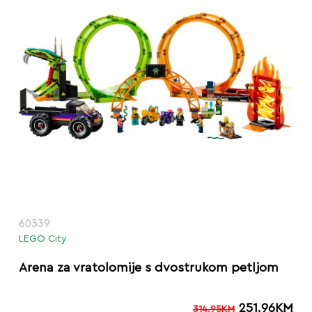
60339
LEGO City
Arena za vratolomije s dvostrukom petljom
251.96
KM
314.95
KM