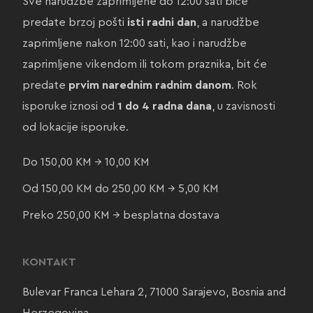
Sve narudžbe zaprimljene do 12:00 sati biće
predate brzoj pošti
isti radni dan
, a narudžbe
zaprimljene nakon 12:00 sati, kao i narudžbe
zaprimljene vikendom ili tokom praznika, bit će
predate
prvim narednim radnim danom
. Rok
isporuke iznosi od
1 do 4 radna dana
, u zavisnosti
od lokacije isporuke.
Do 150,00 KM → 10,00 KM
Od 150,00 KM do 250,00 KM → 5,00 KM
Preko 250,00 KM → besplatna dostava
KONTAKT
Bulevar Franca Lehara 2, 71000 Sarajevo, Bosnia and