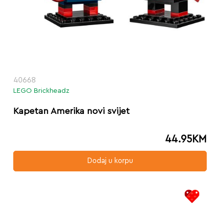
40668
LEGO Brickheadz
Kapetan Amerika novi svijet
44.95
KM
Dodaj u korpu