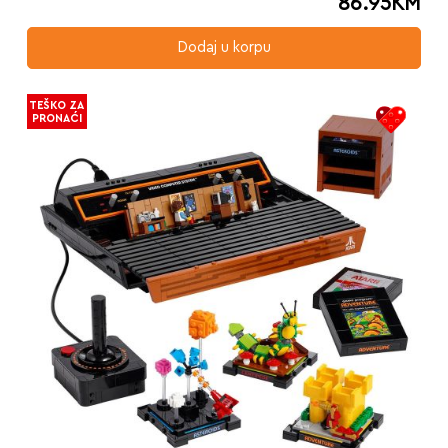
86.95
KM
Dodaj u korpu
TEŠKO ZA
PRONAĆI