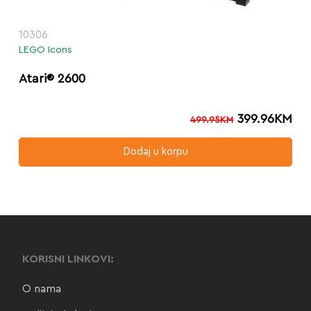
10306
LEGO Icons
Atari® 2600
399.96
KM
499.95
KM
Dodaj u korpu
KORISNI LINKOVI:
O nama