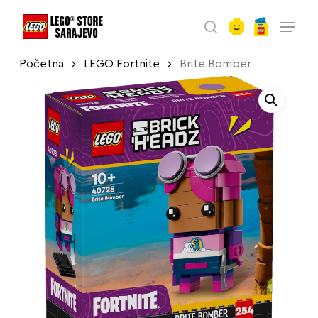
account
Skip
Menu
to
search
main
Početna
LEGO Fortnite
Brite Bomber
content