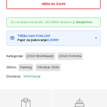
NEMA NA ZALIHI
Za sve kupovine preko
250.00
KM
dostava je
besplatna
.
TREBA VAM POKLON?
Papir za pakovanje
2.00
KM
Kategorije:
LEGO Brickheadz
LEGO Fortnite
Slično:
Gaming
Oktobar 2024
Dostava:
Informacije