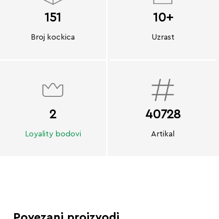
151
10+
Broj kockica
Uzrast
2
40728
Loyality bodovi
Artikal
Povezani proizvodi